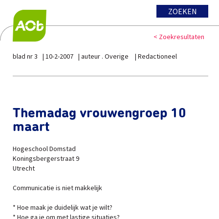
ZOEKEN
< Zoekresultaten
blad nr 3
10-2-2007
auteur . Overige
Redactioneel
Themadag vrouwengroep 10
maart
Hogeschool Domstad
Koningsbergerstraat 9
Utrecht
Communicatie is niet makkelijk
* Hoe maak je duidelijk wat je wilt?
* Hoe ga je om met lastige situaties?