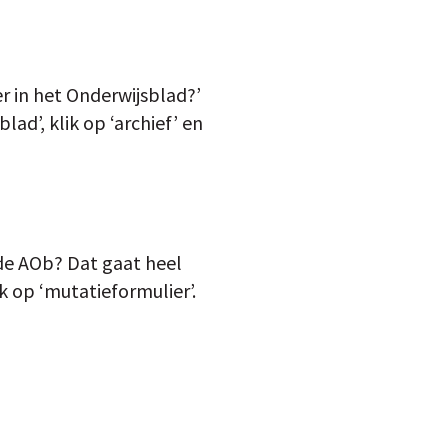
er in het Onderwijsblad?’
ad’, klik op ‘archief’ en
de AOb? Dat gaat heel
k op ‘mutatieformulier’.