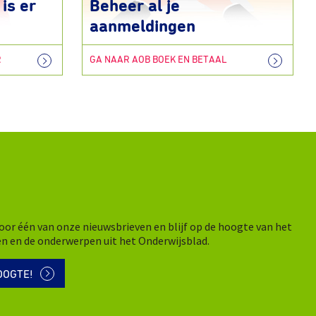
is er
Beheer al je
aanmeldingen
R
GA NAAR AOB BOEK EN BETAAL
n voor één van onze nieuwsbrieven en blijf op de hoogte van het
en en de onderwerpen uit het Onderwijsblad.
OOGTE!