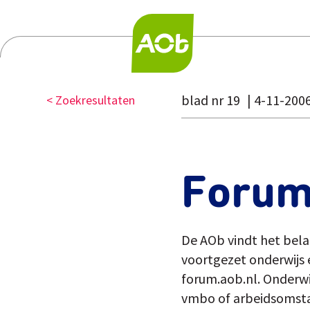
blad nr 19
4-11-200
< Zoekresultaten
Foru
De AOb vindt het belan
voortgezet onderwijs 
forum.aob.nl. Onderwi
vmbo of arbeidsomstan