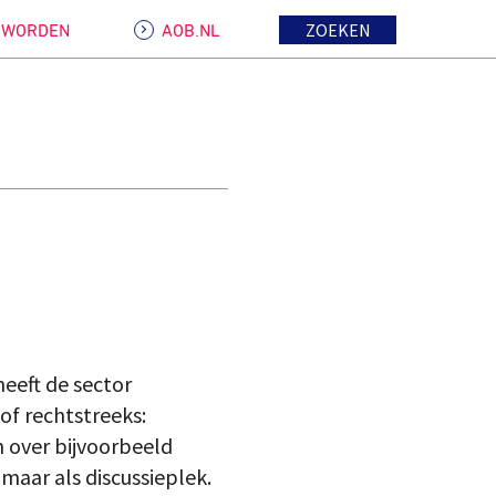
ZOEKEN
D WORDEN
AOB.NL
heeft de sector
of rechtstreeks:
n over bijvoorbeeld
aar als discussieplek.