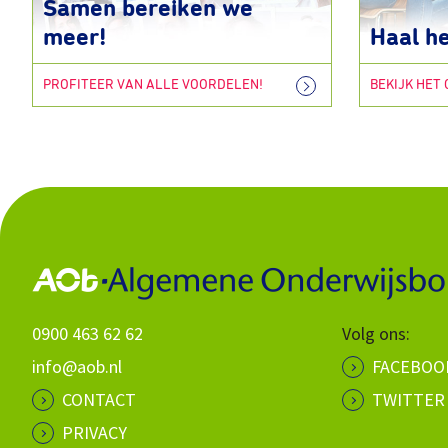
Samen bereiken we
meer!
Haal he
PROFITEER VAN ALLE VOORDELEN!
BEKIJK HET
0900 463 62 62
Volg ons:
info@aob.nl
FACEBOO
CONTACT
TWITTER
PRIVACY