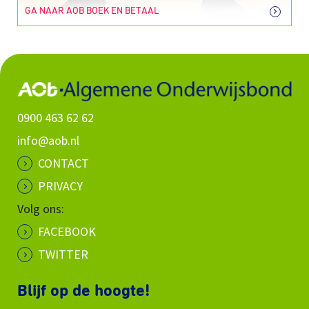
GA NAAR AOB BOEK EN BETAAL
0900 463 62 62
info@aob.nl
CONTACT
PRIVACY
Volg ons:
FACEBOOK
TWITTER
Blijf op de hoogte!