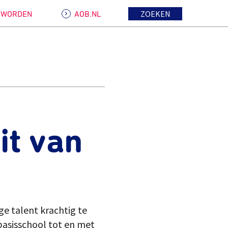
ZOEKEN
D WORDEN
AOB.NL
it van
e talent krachtig te
 basisschool tot en met