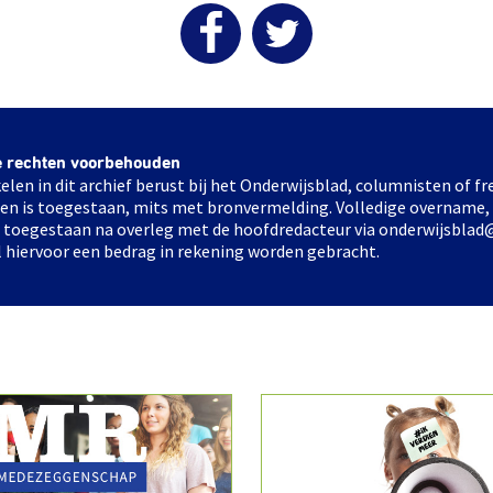
e rechten voorbehouden
elen in dit archief berust bij het Onderwijsblad, columnisten of 
elen is toegestaan, mits met bronvermelding. Volledige overname,
ts toegestaan na overleg met de hoofdredacteur via onderwijsblad
l hiervoor een bedrag in rekening worden gebracht.