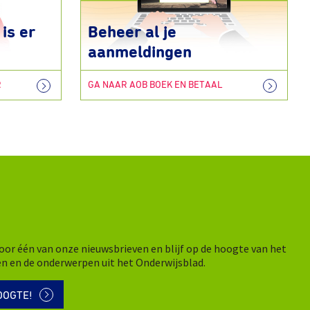
is er
Beheer al je
aanmeldingen
R
GA NAAR AOB BOEK EN BETAAL
n voor één van onze nieuwsbrieven en blijf op de hoogte van het
en en de onderwerpen uit het Onderwijsblad.
OOGTE!