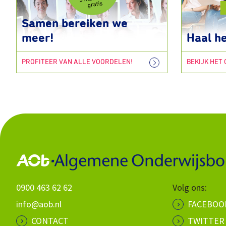
Samen bereiken we
meer!
Haal he
PROFITEER VAN ALLE VOORDELEN!
BEKIJK HET
0900 463 62 62
Volg ons:
info@aob.nl
FACEBOO
CONTACT
TWITTER