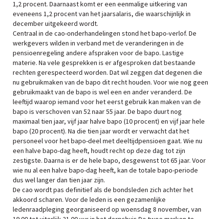
1,2 procent. Daarnaast komt er een eenmalige uitkering van
eveneens 1,2 procent van het jaarsalaris, die waarschijnlijk in
december uitgekeerd wordt.
Centraal in de cao-onderhandelingen stond het bapo-verlof. De
werkgevers wilden in verband met de veranderingen in de
pensioenregeling andere afspraken voor de bapo. Lastige
materie. Na vele gesprekken is er afgesproken dat bestaande
rechten gerespecteerd worden. Dat wil zeggen dat degenen die
nu gebruikmaken van de bapo dit recht houden. Voor wie nog geen
gebruikmaakt van de bapo is wel een en ander veranderd. De
leeftijd waarop iemand voor het eerst gebruik kan maken van de
bapo is verschoven van 52 naar 55 jaar. De bapo duurt nog
maximaal tien jaar, vijf jaar halve bapo (10 procent) en vijf jaar hele
bapo (20 procent). Na die tien jaar wordt er verwacht dat het
personeel voor het bapo-deel met deeltijdpensioen gaat. Wie nu
een halve bapo-dag heeft, houdt recht op deze dag tot zijn
zestigste. Daarna is er de hele bapo, desgewenst tot 65 jaar. Voor
wie nu al een halve bapo-dag heeft, kan de totale bapo-periode
dus wel langer dan tien jaar zijn.
De cao wordt pas definitief als de bondsleden zich achter het
akkoord scharen. Voor de leden is een gezamenlijke
ledenraadpleging georganiseerd op woensdag 8 november, van