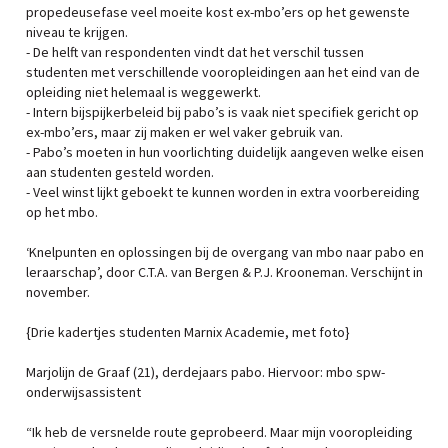
propedeusefase veel moeite kost ex-mbo’ers op het gewenste
niveau te krijgen.
- De helft van respondenten vindt dat het verschil tussen
studenten met verschillende vooropleidingen aan het eind van de
opleiding niet helemaal is weggewerkt.
- Intern bijspijkerbeleid bij pabo’s is vaak niet specifiek gericht op
ex-mbo’ers, maar zij maken er wel vaker gebruik van.
- Pabo’s moeten in hun voorlichting duidelijk aangeven welke eisen
aan studenten gesteld worden.
- Veel winst lijkt geboekt te kunnen worden in extra voorbereiding
op het mbo.
‘Knelpunten en oplossingen bij de overgang van mbo naar pabo en
leraarschap’, door C.T.A. van Bergen & P.J. Krooneman. Verschijnt in
november.
{Drie kadertjes studenten Marnix Academie, met foto}
Marjolijn de Graaf (21), derdejaars pabo. Hiervoor: mbo spw-
onderwijsassistent
“Ik heb de versnelde route geprobeerd. Maar mijn vooropleiding