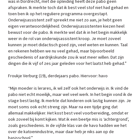
was in Dordrecht, met die opleiding heeft deze pabo geen
afspraken. Ik merkte toch dat ik best veel stof niet had gehad en
toen ben ik op het reguliere programma overgestapt.
Onderwijsassistent zelf spreekt me niet zo aan, je hebt geen
eigen verantwoordelijkheid. Onderwijsassistenten kiezen heel
bewust voor de pabo. Ik merkte wel dat ik in het begin makkelijk
weer in de rol van onderwijsassistent kroop. Je moet zoveel
kunnen: je moet didactisch goed zijn, veel weten en kunnen. Taal
en rekenen hebben we nu veel gehad, maar bijvoorbeeld
geschiedenis of aardrijkskunde zou ik wat meer willen. Dat zijn
dingen die ik vijf of zes jaar geleden voor het laatst heb gehad.”
Froukje Verburg (19), derdejaars pabo. Hiervoor: havo
“Mijn moeder is lerares, ik wil zelf ook het onderwijs in. Ik vind de
pabo niet echt moeilijk, maar wel veel werk. In het begin vond ik de
stage best lastig. Ik merkte dat kinderen ook lastig kunnen zijn. Je
moet soms ook echt streng zijn. Maar na een tijdje ging dat
allemaal makkelijker. Het kost best veel voorbereiding, omdat er
ook zoveel bij komt kijken. Wat ik een beetje mis is ‘achtergrond’,
zoals geschiedenis. In de vijfde klas van de havo hadden we het
over de katoenindustrie, maar daar heb je niks aan op de
basisschool.”