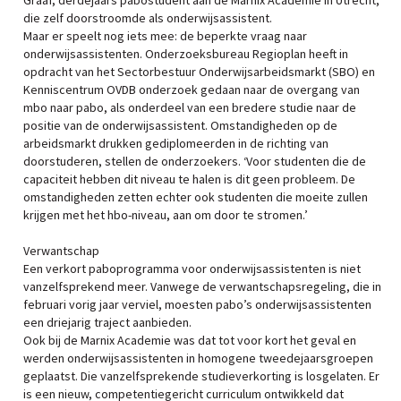
Graaf, derdejaars pabostudent aan de Marnix Academie in Utrecht,
die zelf doorstroomde als onderwijsassistent.
Maar er speelt nog iets mee: de beperkte vraag naar
onderwijsassistenten. Onderzoeksbureau Regioplan heeft in
opdracht van het Sectorbestuur Onderwijsarbeidsmarkt (SBO) en
Kenniscentrum OVDB onderzoek gedaan naar de overgang van
mbo naar pabo, als onderdeel van een bredere studie naar de
positie van de onderwijsassistent. Omstandigheden op de
arbeidsmarkt drukken gediplomeerden in de richting van
doorstuderen, stellen de onderzoekers. ‘Voor studenten die de
capaciteit hebben dit niveau te halen is dit geen probleem. De
omstandigheden zetten echter ook studenten die moeite zullen
krijgen met het hbo-niveau, aan om door te stromen.’
Verwantschap
Een verkort paboprogramma voor onderwijsassistenten is niet
vanzelfsprekend meer. Vanwege de verwantschapsregeling, die in
februari vorig jaar verviel, moesten pabo’s onderwijsassistenten
een driejarig traject aanbieden.
Ook bij de Marnix Academie was dat tot voor kort het geval en
werden onderwijsassistenten in homogene tweedejaarsgroepen
geplaatst. Die vanzelfsprekende studieverkorting is losgelaten. Er
is een nieuw, competentiegericht curriculum ontwikkeld dat