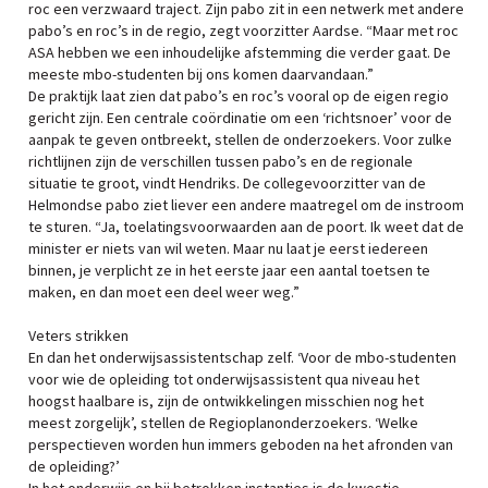
roc een verzwaard traject. Zijn pabo zit in een netwerk met andere
pabo’s en roc’s in de regio, zegt voorzitter Aardse. “Maar met roc
ASA hebben we een inhoudelijke afstemming die verder gaat. De
meeste mbo-studenten bij ons komen daarvandaan.”
De praktijk laat zien dat pabo’s en roc’s vooral op de eigen regio
gericht zijn. Een centrale coördinatie om een ‘richtsnoer’ voor de
aanpak te geven ontbreekt, stellen de onderzoekers. Voor zulke
richtlijnen zijn de verschillen tussen pabo’s en de regionale
situatie te groot, vindt Hendriks. De collegevoorzitter van de
Helmondse pabo ziet liever een andere maatregel om de instroom
te sturen. “Ja, toelatingsvoorwaarden aan de poort. Ik weet dat de
minister er niets van wil weten. Maar nu laat je eerst iedereen
binnen, je verplicht ze in het eerste jaar een aantal toetsen te
maken, en dan moet een deel weer weg.”
Veters strikken
En dan het onderwijsassistentschap zelf. ‘Voor de mbo-studenten
voor wie de opleiding tot onderwijsassistent qua niveau het
hoogst haalbare is, zijn de ontwikkelingen misschien nog het
meest zorgelijk’, stellen de Regioplanonderzoekers. ‘Welke
perspectieven worden hun immers geboden na het afronden van
de opleiding?’