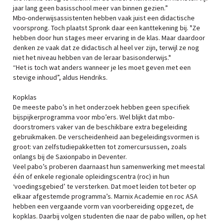
jaar lang geen basisschool meer van binnen gezien.”
Mbo-onderwijsassistenten hebben vaak juist een didactische
voorsprong. Toch plaatst Spronk daar een kanttekening bij. "Ze
hebben door hun stages meer ervaring in de klas. Maar daardoor
denken ze vaak dat ze didactisch al heel ver zijn, terwijl ze nog
niet het niveau hebben van de leraar basisonderwijs."
“Het is toch wat anders wanneer je les moet geven met een
stevige inhoud”, aldus Hendriks.
Kopklas
De meeste pabo’s in het onderzoek hebben geen specifiek
bijspijkerprogramma voor mbo’ers. Wel blijkt dat mbo-
doorstromers vaker van de beschikbare extra begeleiding
gebruikmaken. De verscheidenheid aan begeleidingsvormen is
groot: van zelfstudiepakketten tot zomercursussen, zoals
onlangs bij de Saxionpabo in Deventer.
Veel pabo’s proberen daarnaast hun samenwerking met meestal
één of enkele regionale opleidingscentra (roc) in hun
‘voedingsgebied’ te versterken. Dat moet leiden tot beter op
elkaar afgestemde programma’s. Marnix Academie en roc ASA
hebben een vergaande vorm van voorbereiding opgezet, de
kopklas. Daarbij volgen studenten die naar de pabo willen, op het