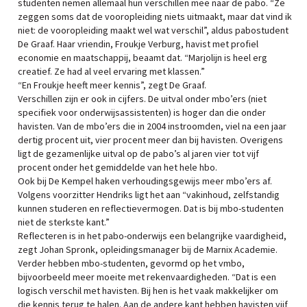
studenten nemen allemaal hun verschillen mee naar de pabo. “Ze
zeggen soms dat de vooropleiding niets uitmaakt, maar dat vind ik
niet: de vooropleiding maakt wel wat verschil”, aldus pabostudent
De Graaf. Haar vriendin, Froukje Verburg, havist met profiel
economie en maatschappij, beaamt dat. “Marjolijn is heel erg
creatief. Ze had al veel ervaring met klassen.”
“En Froukje heeft meer kennis”, zegt De Graaf.
Verschillen zijn er ook in cijfers. De uitval onder mbo’ers (niet
specifiek voor onderwijsassistenten) is hoger dan die onder
havisten. Van de mbo’ers die in 2004 instroomden, viel na een jaar
dertig procent uit, vier procent meer dan bij havisten. Overigens
ligt de gezamenlijke uitval op de pabo’s al jaren vier tot vijf
procent onder het gemiddelde van het hele hbo.
Ook bij De Kempel haken verhoudingsgewijs meer mbo’ers af.
Volgens voorzitter Hendriks ligt het aan “vakinhoud, zelfstandig
kunnen studeren en reflectievermogen. Dat is bij mbo-studenten
niet de sterkste kant.”
Reflecteren is in het pabo-onderwijs een belangrijke vaardigheid,
zegt Johan Spronk, opleidingsmanager bij de Marnix Academie.
Verder hebben mbo-studenten, gevormd op het vmbo,
bijvoorbeeld meer moeite met rekenvaardigheden. “Dat is een
logisch verschil met havisten. Bij hen is het vaak makkelijker om
die kennis terug te halen. Aan de andere kant hebben havisten vijf