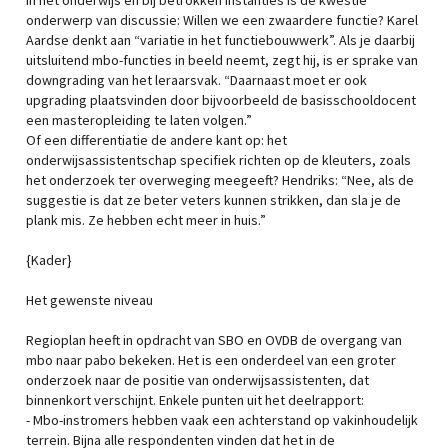
In het onderwijs en bij betrokken instanties is de kwestie
onderwerp van discussie: Willen we een zwaardere functie? Karel
Aardse denkt aan “variatie in het functiebouwwerk”. Als je daarbij
uitsluitend mbo-functies in beeld neemt, zegt hij, is er sprake van
downgrading van het leraarsvak. “Daarnaast moet er ook
upgrading plaatsvinden door bijvoorbeeld de basisschooldocent
een masteropleiding te laten volgen.”
Of een differentiatie de andere kant op: het
onderwijsassistentschap specifiek richten op de kleuters, zoals
het onderzoek ter overweging meegeeft? Hendriks: “Nee, als de
suggestie is dat ze beter veters kunnen strikken, dan sla je de
plank mis. Ze hebben echt meer in huis.”
{Kader}
Het gewenste niveau
Regioplan heeft in opdracht van SBO en OVDB de overgang van
mbo naar pabo bekeken. Het is een onderdeel van een groter
onderzoek naar de positie van onderwijsassistenten, dat
binnenkort verschijnt. Enkele punten uit het deelrapport:
- Mbo-instromers hebben vaak een achterstand op vakinhoudelijk
terrein. Bijna alle respondenten vinden dat het in de