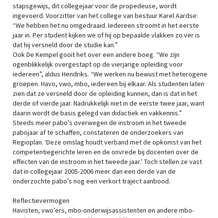
stapsgewijs, dit collegejaar voor de propedeuse, wordt
ingevoerd. Voorzitter van het college van bestuur Karel Aardse:
“We hebben het nu omgedraaid. Iedereen stroomt in het eerste
jaar in. Per student kijken we of hij op bepaalde vlakken zo ver is
dat hij versneld door de studie kan.”
Ook De Kempel gooit het over een andere boeg. “We zijn
ogenblikkelijk overgestapt op de vierjarige opleiding voor
iedereen”, aldus Hendriks. “We werken nu bewust met heterogene
groepen. Havo, vwo, mbo, iedereen bij elkaar. Als studenten laten
zien dat ze versneld door de opleiding kunnen, dan is dat in het
derde of vierde jaar. Nadrukkelijk niet in de eerste twee jaar, want
daarin wordt de basis gelegd van didactiek en vakkennis.”
Steeds meer pabo’s overwegen de instroom in het tweede
pabojaar af te schaffen, constateren de onderzoekers van
Regioplan. ‘Deze omslag houdt verband met de opkomst van het
competentiegerichte leren en de onvrede bij docenten over de
effecten van de instroom in het tweede jaar.’ Toch stellen ze vast
dat in collegejaar 2005-2006 meer dan een derde van de
onderzochte pabo’s nog een verkort traject aanbood.
Reflectievermogen
Havisten, vwo’ers, mbo-onderwijsassistenten en andere mbo-