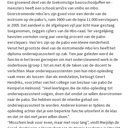
Een groeiend deel van de toekomstige basisschooljuffen en -
meesters heeft een schoolcarričre van vmbo en mbo.
Doorstromende mbo’ers zijn goed voor een derde van de
instroom op de pabo’s, ruim 3600 van de bijna 11.000 eerstejaars
in 2005. Dat aandeel is de afgelopen vijf jaar licht maar gestaag
toegenomen, zeggen cijfers van de Hbo-raad. Ter vergelijking:
havisten vormden vorig jaar veertig procent van de pabo-
eerstejaars. Vwo’ers zijn op de pabo een kleine minderheid.
Veruit het grootste deel van de instromende mbo’ers heeft het
diploma onderwijsassistent op zak. Tien jaar geleden werd de
functie in het leven geroepen om met ondersteunend werk in de
onderbouw (groep 1 tot en met 4) de taken van de docent te
verlichten. Maar onderwijsassistenten zien hun mbo-opleiding
vaak meer als tussen- dan als eindstation, betoogt Geert
Hendriks, voorzitter van het college van bestuur van pabo De
Kempel in Helmond. “Veel leerlingen die de mbo-opleiding tot
onderwijsassistent volgen, doen dat omdat ze willen doorstromen
naar de pabo. Die hebben nooit de intentie gehad om
onderwijsassistent te worden. Anderen komen er tijdens de
opleiding achter dat je een beperkte functie uitoefent in de klas
en dat ze dat niet jaren willen doen.”
“Misschien leuk voor even, maar niet voor lang”, vindt Marjolijn de