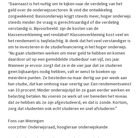
“Daarnaast is het nuttig om te kijken naar de verdeling van het
geld over de onderwijssectoren. Ik vind die ontwikkeling
zorgwekkend. Basisonderwijs krijgt steeds meer, hoger onderwijs
steeds minder. De vraag is gerechtvaardigd of die verdeling
verstandig is. Bijvoorbeeld: zijn de kosten van de
klassenverkleining wel rendabel? Klassenverkleining kost veel en
het rendement is twijfelachtig. Ik denk dat het veel verstandiger is
om te investeren in de studiefinanciering in het hoger onderwijs.
“Nu gaan studenten werken om meer geld te hebben en komen
daardoor uit op een gemiddelde studieduur van vijf, zes jaar.
Wanneer je ervoor zorgt dat ze in de vier jaar dat ze studeren
geen bijbaantjes nodig hebben, valt er winst te boeken op
meerdere punten. Ze besteden nu maar dertig uur per week aan
hun studie, dat kan omhoog naar veertig uur. Een rendementswinst
van 33 procent. Minder onderwijstijd èn ze gaan eerder werken en
belasting betalen. Nu voeren ze werk uit ver beneden het niveau
dat ze hebben als ze zijn afgestudeerd, en dat is zonde. Kortom,
zorg dat studenten ook echt studeren en snel afstuderen.”
Fons van Wieringen
voorzitter Onderwijsraad, hoogleraar onderwijskunde