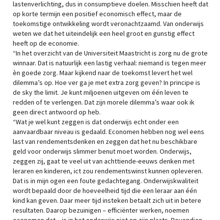
lastenverlichting, dus in consumptieve doelen. Misschien heeft dat
op korte termijn een positief economisch effect, maar de
toekomstige ontwikkeling wordt veronachtzaamd. Van onderwijs
weten we dat het uiteindelijk een heel groot en gunstig effect
heeft op de economie.
“In het overzicht van de Universiteit Maastricht is zorg nu de grote
winnaar. Dat is natuurlijk een lastig verhaal: niemand is tegen meer
èn goede zorg. Maar kijkend naar de toekomst levert het wel
dilemma’s op. Hoe ver ga je met extra zorg geven? In principe is
de sky the limit. Je kunt miljoenen uitgeven om één leven te
redden of te verlengen. Dat zijn morele dilemma’s waar ook ik
geen direct antwoord op heb.
“Wat je wel kunt zeggen is dat onderwijs echt onder een
aanvaardbaar niveau is gedaald. Economen hebben nog wel eens
last van rendementsdenken en zeggen dat het nu beschikbare
geld voor onderwijs slimmer benut moet worden. Onderwijs,
zeggen zij, gaat te veel uit van achttiende-eeuws denken met
leraren en kinderen, ict zou rendementswinst kunnen opleveren.
Dat is in mijn ogen een foute gedachtegang. Onderwijskwaliteit
wordt bepaald door de hoeveelheid tijd die een leraar aan één
kind kan geven. Daar meer tijd insteken betaalt zich uit in betere
resultaten. Daarop bezuinigen – efficiënter werken, noemen