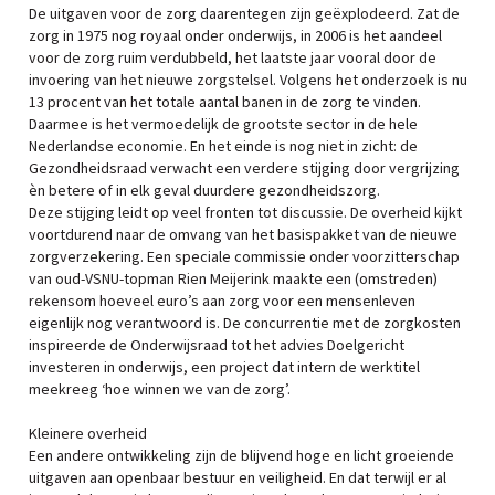
De uitgaven voor de zorg daarentegen zijn geëxplodeerd. Zat de
zorg in 1975 nog royaal onder onderwijs, in 2006 is het aandeel
voor de zorg ruim verdubbeld, het laatste jaar vooral door de
invoering van het nieuwe zorgstelsel. Volgens het onderzoek is nu
13 procent van het totale aantal banen in de zorg te vinden.
Daarmee is het vermoedelijk de grootste sector in de hele
Nederlandse economie. En het einde is nog niet in zicht: de
Gezondheidsraad verwacht een verdere stijging door vergrijzing
èn betere of in elk geval duurdere gezondheidszorg.
Deze stijging leidt op veel fronten tot discussie. De overheid kijkt
voortdurend naar de omvang van het basispakket van de nieuwe
zorgverzekering. Een speciale commissie onder voorzitterschap
van oud-VSNU-topman Rien Meijerink maakte een (omstreden)
rekensom hoeveel euro’s aan zorg voor een mensenleven
eigenlijk nog verantwoord is. De concurrentie met de zorgkosten
inspireerde de Onderwijsraad tot het advies Doelgericht
investeren in onderwijs, een project dat intern de werktitel
meekreeg ‘hoe winnen we van de zorg’.
Kleinere overheid
Een andere ontwikkeling zijn de blijvend hoge en licht groeiende
uitgaven aan openbaar bestuur en veiligheid. En dat terwijl er al