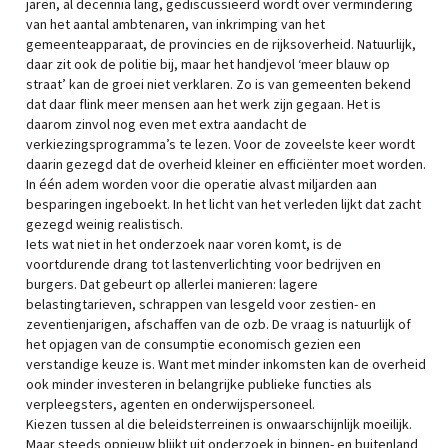
jaren, al decennia lang, gediscussieerd wordt over vermindering
van het aantal ambtenaren, van inkrimping van het
gemeenteapparaat, de provincies en de rijksoverheid. Natuurlijk,
daar zit ook de politie bij, maar het handjevol ‘meer blauw op
straat’ kan de groei niet verklaren. Zo is van gemeenten bekend
dat daar flink meer mensen aan het werk zijn gegaan. Het is
daarom zinvol nog even met extra aandacht de
verkiezingsprogramma’s te lezen. Voor de zoveelste keer wordt
daarin gezegd dat de overheid kleiner en efficiënter moet worden.
In één adem worden voor die operatie alvast miljarden aan
besparingen ingeboekt. In het licht van het verleden lijkt dat zacht
gezegd weinig realistisch.
Iets wat niet in het onderzoek naar voren komt, is de
voortdurende drang tot lastenverlichting voor bedrijven en
burgers. Dat gebeurt op allerlei manieren: lagere
belastingtarieven, schrappen van lesgeld voor zestien- en
zeventienjarigen, afschaffen van de ozb. De vraag is natuurlijk of
het opjagen van de consumptie economisch gezien een
verstandige keuze is. Want met minder inkomsten kan de overheid
ook minder investeren in belangrijke publieke functies als
verpleegsters, agenten en onderwijspersoneel.
Kiezen tussen al die beleidsterreinen is onwaarschijnlijk moeilijk.
Maar steeds opnieuw blijkt uit onderzoek in binnen- en buitenland