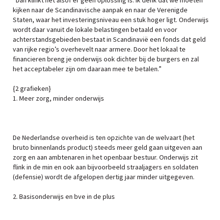
“Dan klinkt het alsof er geen oplossing is. Ik denk dat we moeten
kijken naar de Scandinavische aanpak en naar de Verenigde
Staten, waar het investeringsniveau een stuk hoger ligt. Onderwijs
wordt daar vanuit de lokale belastingen betaald en voor
achterstandsgebieden bestaat in Scandinavië een fonds dat geld
van rijke regio’s overhevelt naar armere. Door het lokaal te
financieren breng je onderwijs ook dichter bij de burgers en zal
het acceptabeler zijn om daaraan mee te betalen.”
{2 grafieken}
1. Meer zorg, minder onderwijs
De Nederlandse overheid is ten opzichte van de welvaart (het
bruto binnenlands product) steeds meer geld gaan uitgeven aan
zorg en aan ambtenaren in het openbaar bestuur. Onderwijs zit
flink in de min en ook aan bijvoorbeeld straaljagers en soldaten
(defensie) wordt de afgelopen dertig jaar minder uitgegeven.
2. Basisonderwijs en bve in de plus