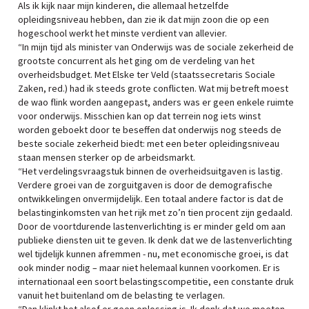
Als ik kijk naar mijn kinderen, die allemaal hetzelfde
opleidingsniveau hebben, dan zie ik dat mijn zoon die op een
hogeschool werkt het minste verdient van allevier.
“In mijn tijd als minister van Onderwijs was de sociale zekerheid de
grootste concurrent als het ging om de verdeling van het
overheidsbudget. Met Elske ter Veld (staatssecretaris Sociale
Zaken, red.) had ik steeds grote conflicten. Wat mij betreft moest
de wao flink worden aangepast, anders was er geen enkele ruimte
voor onderwijs. Misschien kan op dat terrein nog iets winst
worden geboekt door te beseffen dat onderwijs nog steeds de
beste sociale zekerheid biedt: met een beter opleidingsniveau
staan mensen sterker op de arbeidsmarkt.
“Het verdelingsvraagstuk binnen de overheidsuitgaven is lastig.
Verdere groei van de zorguitgaven is door de demografische
ontwikkelingen onvermijdelijk. Een totaal andere factor is dat de
belastinginkomsten van het rijk met zo’n tien procent zijn gedaald.
Door de voortdurende lastenverlichting is er minder geld om aan
publieke diensten uit te geven. Ik denk dat we de lastenverlichting
wel tijdelijk kunnen afremmen - nu, met economische groei, is dat
ook minder nodig – maar niet helemaal kunnen voorkomen. Er is
internationaal een soort belastingscompetitie, een constante druk
vanuit het buitenland om de belasting te verlagen.