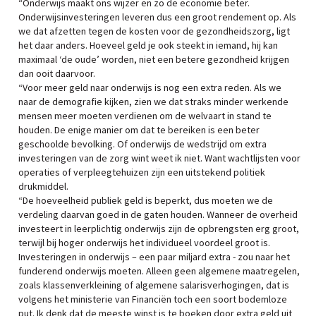
“Onderwijs maakt ons wijzer en zo de economie beter.
Onderwijsinvesteringen leveren dus een groot rendement op. Als
we dat afzetten tegen de kosten voor de gezondheidszorg, ligt
het daar anders. Hoeveel geld je ook steekt in iemand, hij kan
maximaal ‘de oude’ worden, niet een betere gezondheid krijgen
dan ooit daarvoor.
“Voor meer geld naar onderwijs is nog een extra reden. Als we
naar de demografie kijken, zien we dat straks minder werkende
mensen meer moeten verdienen om de welvaart in stand te
houden. De enige manier om dat te bereiken is een beter
geschoolde bevolking. Of onderwijs de wedstrijd om extra
investeringen van de zorg wint weet ik niet. Want wachtlijsten voor
operaties of verpleegtehuizen zijn een uitstekend politiek
drukmiddel.
“De hoeveelheid publiek geld is beperkt, dus moeten we de
verdeling daarvan goed in de gaten houden. Wanneer de overheid
investeert in leerplichtig onderwijs zijn de opbrengsten erg groot,
terwijl bij hoger onderwijs het individueel voordeel groot is.
Investeringen in onderwijs – een paar miljard extra - zou naar het
funderend onderwijs moeten. Alleen geen algemene maatregelen,
zoals klassenverkleining of algemene salarisverhogingen, dat is
volgens het ministerie van Financiën toch een soort bodemloze
put. Ik denk dat de meeste winst is te boeken door extra geld uit