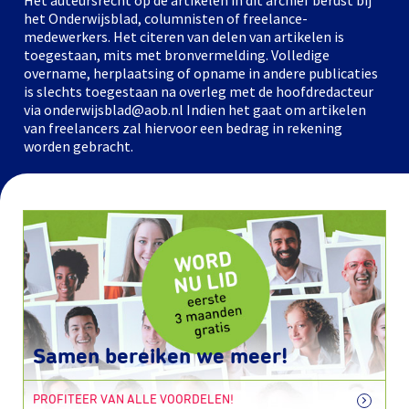
Het auteursrecht op de artikelen in dit archief berust bij
het Onderwijsblad, columnisten of freelance-
medewerkers. Het citeren van delen van artikelen is
toegestaan, mits met bronvermelding. Volledige
overname, herplaatsing of opname in andere publicaties
is slechts toegestaan na overleg met de hoofdredacteur
via onderwijsblad@aob.nl Indien het gaat om artikelen
van freelancers zal hiervoor een bedrag in rekening
worden gebracht.
Samen bereiken we meer!
PROFITEER VAN ALLE VOORDELEN!