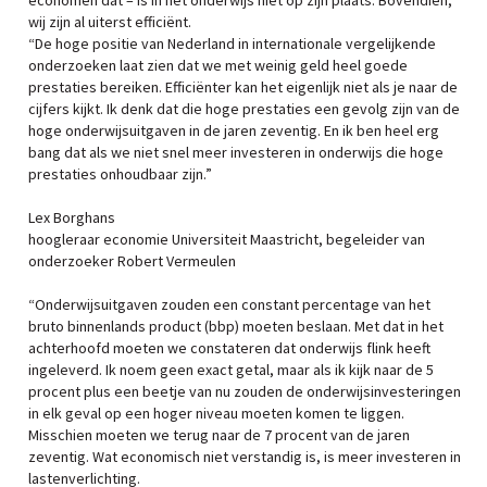
economen dat – is in het onderwijs niet op zijn plaats. Bovendien,
wij zijn al uiterst efficiënt.
“De hoge positie van Nederland in internationale vergelijkende
onderzoeken laat zien dat we met weinig geld heel goede
prestaties bereiken. Efficiënter kan het eigenlijk niet als je naar de
cijfers kijkt. Ik denk dat die hoge prestaties een gevolg zijn van de
hoge onderwijsuitgaven in de jaren zeventig. En ik ben heel erg
bang dat als we niet snel meer investeren in onderwijs die hoge
prestaties onhoudbaar zijn.”
Lex Borghans
hoogleraar economie Universiteit Maastricht, begeleider van
onderzoeker Robert Vermeulen
“Onderwijsuitgaven zouden een constant percentage van het
bruto binnenlands product (bbp) moeten beslaan. Met dat in het
achterhoofd moeten we constateren dat onderwijs flink heeft
ingeleverd. Ik noem geen exact getal, maar als ik kijk naar de 5
procent plus een beetje van nu zouden de onderwijsinvesteringen
in elk geval op een hoger niveau moeten komen te liggen.
Misschien moeten we terug naar de 7 procent van de jaren
zeventig. Wat economisch niet verstandig is, is meer investeren in
lastenverlichting.