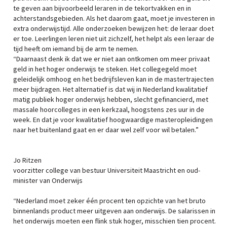
te geven aan bijvoorbeeld leraren in de tekortvakken en in
achterstandsgebieden. Als het daarom gaat, moet je investeren in
extra onderwijstijd. Alle onderzoeken bewijzen het: de leraar doet
er toe. Leerlingen leren niet uit zichzelf, het helpt als een leraar de
tijd heeft om iemand bij de arm te nemen.
“Daarnaast denk ik dat we er niet aan ontkomen om meer privaat
geld in het hoger onderwijs te steken. Het collegegeld moet
geleidelijk omhoog en het bedrijfsleven kan in de mastertrajecten
meer bijdragen. Het alternatief is dat wij in Nederland kwalitatief
matig publiek hoger onderwijs hebben, slecht gefinancierd, met
massale hoorcolleges in een kerkzaal, hoogstens zes uur in de
week. En dat je voor kwalitatief hoogwaardige masteropleidingen
naar het buitenland gaat en er daar wel zelf voor wil betalen.”
Jo Ritzen
voorzitter college van bestuur Universiteit Maastricht en oud-
minister van Onderwijs
“Nederland moet zeker één procent ten opzichte van het bruto
binnenlands product meer uitgeven aan onderwijs. De salarissen in
het onderwijs moeten een flink stuk hoger, misschien tien procent.