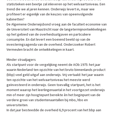
statistieken een beetje zal inleveren op het welvaartsniveau. Een
trend die we al jaren kennen. Onderwijs levert in, maar wie
profiteert er eigenlijk van de keuzes van opeenvolgende
kabinetten?
De Algemene Onderwijsbond vroeg aan de faculteit economie van
de Universiteit van Maastricht naar de langetermijnontwikkelingen
op het gebied van de overheidsuitgaven en particuliere
consumptie. En dat levert een boeiend beeld op van de
investeringsagenda van de overheid. Onderzoeker Robert
Vermeulen bracht de ontwikkelingen in kaart.
Minder straaljagers
Als startpunt voor de vergelijking neemt de AOb 1975: het jaar
waarin Nederland ten opzichte van het bruto binnenlands product
(bbp) veel geld uitgaf aan onderwijs. Vrij vertaald: het jaar waarin
ten opzichte van het welvaartsniveau het meeste werd
geïnvesteerd in onderwijs. Geen toevallig startpunt, het is het
moment waarop het leerlingenaantal in het voortgezet onderwijs
min of meer zijn hoogtepunt bereikte èn het beginpunt van de
verdere groei van studentenaantallen bij mbo, hbo en
universiteiten.
In dat jaar besteedde de overheid 6,9 procent van het bbp aan