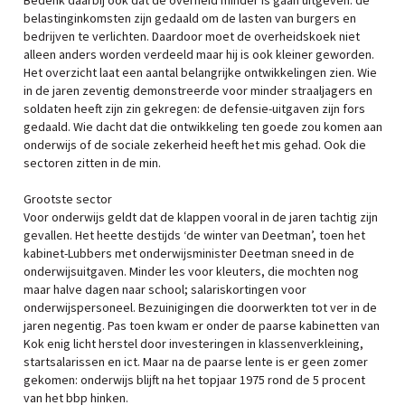
Bedenk daarbij ook dat de overheid minder is gaan uitgeven: de
belastinginkomsten zijn gedaald om de lasten van burgers en
bedrijven te verlichten. Daardoor moet de overheidskoek niet
alleen anders worden verdeeld maar hij is ook kleiner geworden.
Het overzicht laat een aantal belangrijke ontwikkelingen zien. Wie
in de jaren zeventig demonstreerde voor minder straaljagers en
soldaten heeft zijn zin gekregen: de defensie-uitgaven zijn fors
gedaald. Wie dacht dat die ontwikkeling ten goede zou komen aan
onderwijs of de sociale zekerheid heeft het mis gehad. Ook die
sectoren zitten in de min.
Grootste sector
Voor onderwijs geldt dat de klappen vooral in de jaren tachtig zijn
gevallen. Het heette destijds ‘de winter van Deetman’, toen het
kabinet-Lubbers met onderwijsminister Deetman sneed in de
onderwijsuitgaven. Minder les voor kleuters, die mochten nog
maar halve dagen naar school; salariskortingen voor
onderwijspersoneel. Bezuinigingen die doorwerkten tot ver in de
jaren negentig. Pas toen kwam er onder de paarse kabinetten van
Kok enig licht herstel door investeringen in klassenverkleining,
startsalarissen en ict. Maar na de paarse lente is er geen zomer
gekomen: onderwijs blijft na het topjaar 1975 rond de 5 procent
van het bbp hinken.