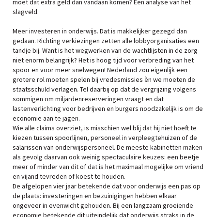
moet dat extra geld dan vandaan komen? Een analyse van het
slagveld.
Meer investeren in onderwijs. Dat is makkelijker gezegd dan
gedaan. Richting verkiezingen zetten alle lobbyorganisaties een
tandje bij. Want is het wegwerken van de wachtlijsten in de zorg
niet enorm belangrijk? Het is hoog tijd voor verbreding van het
spoor en voor meer snelwegen! Nederland zou eigenlijk een
grotere rol moeten spelen bij vredesmissies èn we moeten de
staatsschuld verlagen. Tel daarbij op dat de vergrijzing volgens
sommigen om miljardenreserveringen vraagt en dat
lastenverlichting voor bedrijven en burgers noodzakelijk is om de
economie aan te jagen.
Wie alle claims overziet, is misschien wel blij dat hij niet hoeft te
kiezen tussen spoorlijnen, personeel in verpleegtehuizen of de
salarissen van onderwijspersoneel. De meeste kabinetten maken
als gevolg daarvan ook weinig spectaculaire keuzes: een beetje
meer of minder van dit of dat is het maximaal mogelijke om vriend
en vijand tevreden of koest te houden.
De afgelopen vier jaar betekende dat voor onderwijs een pas op
de plaats: investeringen en bezuinigingen hebben elkaar
ongeveer in evenwicht gehouden. Bij een langzaam groeiende
economie betekende dit uiteindelijk dat onderwijs straks in de