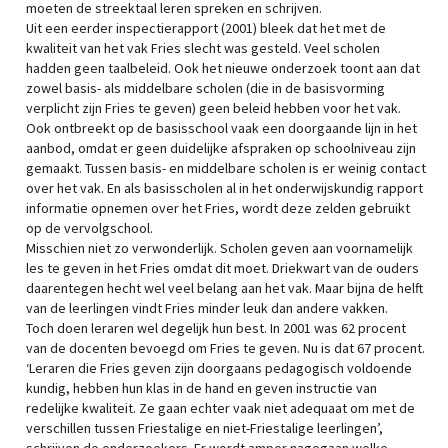
moeten de streektaal leren spreken en schrijven.
Uit een eerder inspectierapport (2001) bleek dat het met de
kwaliteit van het vak Fries slecht was gesteld. Veel scholen
hadden geen taalbeleid. Ook het nieuwe onderzoek toont aan dat
zowel basis- als middelbare scholen (die in de basisvorming
verplicht zijn Fries te geven) geen beleid hebben voor het vak.
Ook ontbreekt op de basisschool vaak een doorgaande lijn in het
aanbod, omdat er geen duidelijke afspraken op schoolniveau zijn
gemaakt. Tussen basis- en middelbare scholen is er weinig contact
over het vak. En als basisscholen al in het onderwijskundig rapport
informatie opnemen over het Fries, wordt deze zelden gebruikt
op de vervolgschool.
Misschien niet zo verwonderlijk. Scholen geven aan voornamelijk
les te geven in het Fries omdat dit moet. Driekwart van de ouders
daarentegen hecht wel veel belang aan het vak. Maar bijna de helft
van de leerlingen vindt Fries minder leuk dan andere vakken.
Toch doen leraren wel degelijk hun best. In 2001 was 62 procent
van de docenten bevoegd om Fries te geven. Nu is dat 67 procent.
‘Leraren die Fries geven zijn doorgaans pedagogisch voldoende
kundig, hebben hun klas in de hand en geven instructie van
redelijke kwaliteit. Ze gaan echter vaak niet adequaat om met de
verschillen tussen Friestalige en niet-Friestalige leerlingen’,