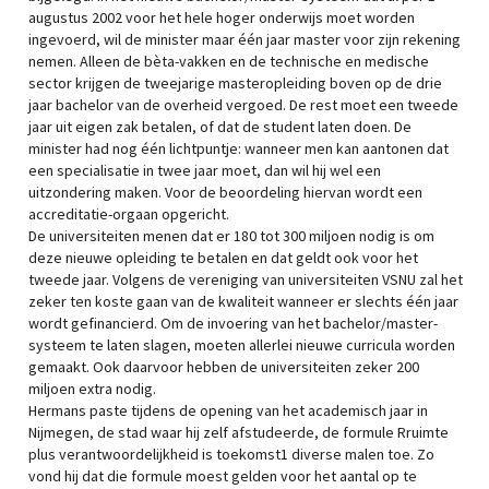
augustus 2002 voor het hele hoger onderwijs moet worden
ingevoerd, wil de minister maar één jaar master voor zijn rekening
nemen. Alleen de bèta-vakken en de technische en medische
sector krijgen de tweejarige masteropleiding boven op de drie
jaar bachelor van de overheid vergoed. De rest moet een tweede
jaar uit eigen zak betalen, of dat de student laten doen. De
minister had nog één lichtpuntje: wanneer men kan aantonen dat
een specialisatie in twee jaar moet, dan wil hij wel een
uitzondering maken. Voor de beoordeling hiervan wordt een
accreditatie-orgaan opgericht.
De universiteiten menen dat er 180 tot 300 miljoen nodig is om
deze nieuwe opleiding te betalen en dat geldt ook voor het
tweede jaar. Volgens de vereniging van universiteiten VSNU zal het
zeker ten koste gaan van de kwaliteit wanneer er slechts één jaar
wordt gefinancierd. Om de invoering van het bachelor/master-
systeem te laten slagen, moeten allerlei nieuwe curricula worden
gemaakt. Ook daarvoor hebben de universiteiten zeker 200
miljoen extra nodig.
Hermans paste tijdens de opening van het academisch jaar in
Nijmegen, de stad waar hij zelf afstudeerde, de formule Rruimte
plus verantwoordelijkheid is toekomst1 diverse malen toe. Zo
vond hij dat die formule moest gelden voor het aantal op te