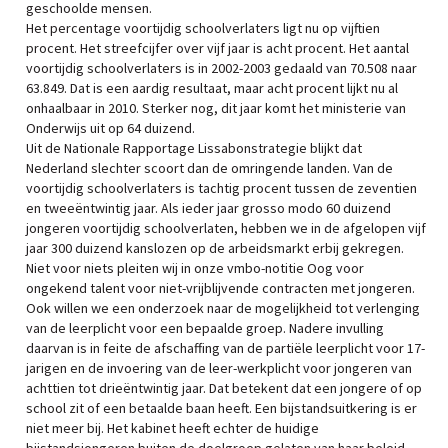
geschoolde mensen.
Het percentage voortijdig schoolverlaters ligt nu op vijftien
procent. Het streefcijfer over vijf jaar is acht procent. Het aantal
voortijdig schoolverlaters is in 2002-2003 gedaald van 70.508 naar
63.849. Dat is een aardig resultaat, maar acht procent lijkt nu al
onhaalbaar in 2010. Sterker nog, dit jaar komt het ministerie van
Onderwijs uit op 64 duizend.
Uit de Nationale Rapportage Lissabonstrategie blijkt dat
Nederland slechter scoort dan de omringende landen. Van de
voortijdig schoolverlaters is tachtig procent tussen de zeventien
en tweeëntwintig jaar. Als ieder jaar grosso modo 60 duizend
jongeren voortijdig schoolverlaten, hebben we in de afgelopen vijf
jaar 300 duizend kanslozen op de arbeidsmarkt erbij gekregen.
Niet voor niets pleiten wij in onze vmbo-notitie Oog voor
ongekend talent voor niet-vrijblijvende contracten met jongeren.
Ook willen we een onderzoek naar de mogelijkheid tot verlenging
van de leerplicht voor een bepaalde groep. Nadere invulling
daarvan is in feite de afschaffing van de partiële leerplicht voor 17-
jarigen en de invoering van de leer-werkplicht voor jongeren van
achttien tot drieëntwintig jaar. Dat betekent dat een jongere of op
school zit of een betaalde baan heeft. Een bijstandsuitkering is er
niet meer bij. Het kabinet heeft echter de huidige