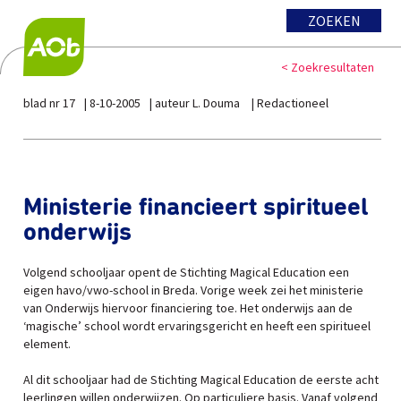
ZOEKEN
< Zoekresultaten
blad nr 17
8-10-2005
auteur L. Douma
Redactioneel
Ministerie financieert spiritueel
onderwijs
Volgend schooljaar opent de Stichting Magical Education een
eigen havo/vwo-school in Breda. Vorige week zei het ministerie
van Onderwijs hiervoor financiering toe. Het onderwijs aan de
‘magische’ school wordt ervaringsgericht en heeft een spiritueel
element.
Al dit schooljaar had de Stichting Magical Education de eerste acht
leerlingen willen onderwijzen. Op particuliere basis. Vanaf volgend