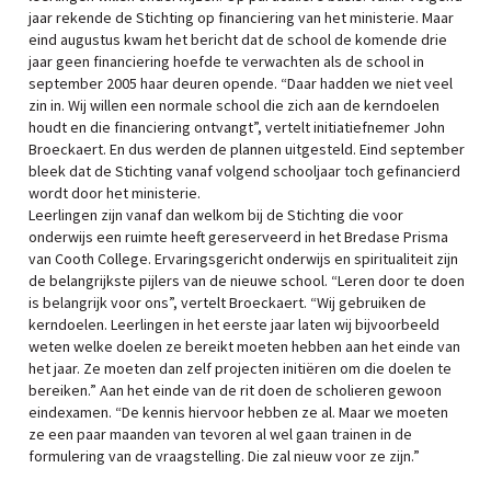
jaar rekende de Stichting op financiering van het ministerie. Maar
eind augustus kwam het bericht dat de school de komende drie
jaar geen financiering hoefde te verwachten als de school in
september 2005 haar deuren opende. “Daar hadden we niet veel
zin in. Wij willen een normale school die zich aan de kerndoelen
houdt en die financiering ontvangt”, vertelt initiatiefnemer John
Broeckaert. En dus werden de plannen uitgesteld. Eind september
bleek dat de Stichting vanaf volgend schooljaar toch gefinancierd
wordt door het ministerie.
Leerlingen zijn vanaf dan welkom bij de Stichting die voor
onderwijs een ruimte heeft gereserveerd in het Bredase Prisma
van Cooth College. Ervaringsgericht onderwijs en spiritualiteit zijn
de belangrijkste pijlers van de nieuwe school. “Leren door te doen
is belangrijk voor ons”, vertelt Broeckaert. “Wij gebruiken de
kerndoelen. Leerlingen in het eerste jaar laten wij bijvoorbeeld
weten welke doelen ze bereikt moeten hebben aan het einde van
het jaar. Ze moeten dan zelf projecten initiëren om die doelen te
bereiken.” Aan het einde van de rit doen de scholieren gewoon
eindexamen. “De kennis hiervoor hebben ze al. Maar we moeten
ze een paar maanden van tevoren al wel gaan trainen in de
formulering van de vraagstelling. Die zal nieuw voor ze zijn.”