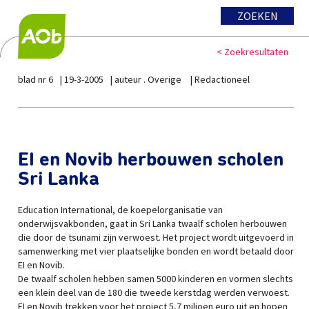
ZOEKEN
< Zoekresultaten
blad nr 6
19-3-2005
auteur . Overige
Redactioneel
EI en Novib herbouwen scholen
Sri Lanka
Education International, de koepelorganisatie van
onderwijsvakbonden, gaat in Sri Lanka twaalf scholen herbouwen
die door de tsunami zijn verwoest. Het project wordt uitgevoerd in
samenwerking met vier plaatselijke bonden en wordt betaald door
EI en Novib.
De twaalf scholen hebben samen 5000 kinderen en vormen slechts
een klein deel van de 180 die tweede kerstdag werden verwoest.
EI en Novib trekken voor het project 5,7 miljoen euro uit en hopen