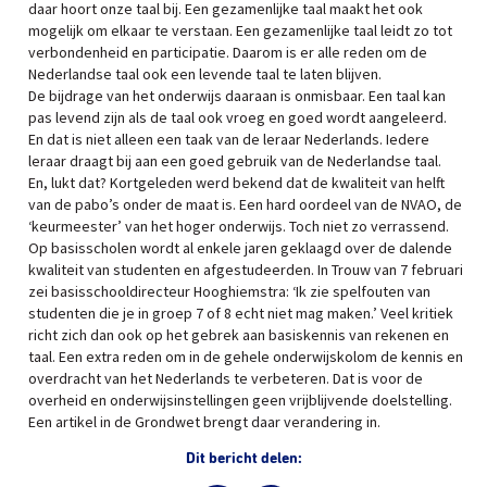
daar hoort onze taal bij. Een gezamenlijke taal maakt het ook
mogelijk om elkaar te verstaan. Een gezamenlijke taal leidt zo tot
verbondenheid en participatie. Daarom is er alle reden om de
Nederlandse taal ook een levende taal te laten blijven.
De bijdrage van het onderwijs daaraan is onmisbaar. Een taal kan
pas levend zijn als de taal ook vroeg en goed wordt aangeleerd.
En dat is niet alleen een taak van de leraar Nederlands. Iedere
leraar draagt bij aan een goed gebruik van de Nederlandse taal.
En, lukt dat? Kortgeleden werd bekend dat de kwaliteit van helft
van de pabo’s onder de maat is. Een hard oordeel van de NVAO, de
‘keurmeester’ van het hoger onderwijs. Toch niet zo verrassend.
Op basisscholen wordt al enkele jaren geklaagd over de dalende
kwaliteit van studenten en afgestudeerden. In Trouw van 7 februari
zei basisschooldirecteur Hooghiemstra: ‘Ik zie spelfouten van
studenten die je in groep 7 of 8 echt niet mag maken.’ Veel kritiek
richt zich dan ook op het gebrek aan basiskennis van rekenen en
taal. Een extra reden om in de gehele onderwijskolom de kennis en
overdracht van het Nederlands te verbeteren. Dat is voor de
overheid en onderwijsinstellingen geen vrijblijvende doelstelling.
Een artikel in de Grondwet brengt daar verandering in.
Dit bericht delen: