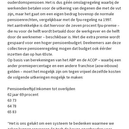
ouderdomspensioen. Het is dus géén omslagregeling waarbij de
werkenden betalen voor de uitkering van degenen die met de vut
zijn, maar het gaat om een eigen bedrag bovenop de normale
pensioenrechten, vergelijkbaar met de fpu-regeling na 1997.
Het aantrekkelijke is dat hiervoor de zeven procent fpu-premie –
die nu voor de helft wordt betaald door de werkgever en de helft
door de werknemer – beschikbaar is. Met die extra premie wordt
gespaard voor een hoger pensioenbudget. Deelnemers aan deze
collectieve pensioenregeling mogen dat budget ook éérder
inzetten dan op hun 65ste.
Op basis van berekeningen van het ABP en de ACOP – waarbij een
ander premiepercentage en een andere franchise (aow-inbouw)
gelden – moet het mogelijk zijn om tegen vrijwel dezelfde kosten
de volgende uitkeringen mogelijk te maken:
Pensioenleeftijd Inkomen tot overlijden
62 jaar 69 procent
63 73
64 78
65 83
“Het is ons gelukt om een systeem te bedenken waarmee we