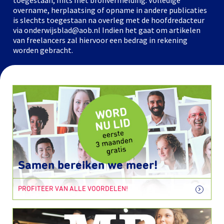
toegestaan, mits met bronvermelding. Volledige
overname, herplaatsing of opname in andere publicaties
is slechts toegestaan na overleg met de hoofdredacteur
via onderwijsblad@aob.nl Indien het gaat om artikelen
van freelancers zal hiervoor een bedrag in rekening
worden gebracht.
Samen bereiken we meer!
PROFITEER VAN ALLE VOORDELEN!