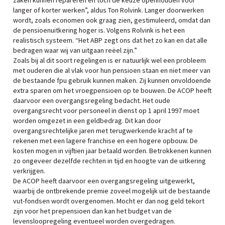
zaken kunnen repareren én toch de keuze openhouden voor
langer of korter werken”, aldus Ton Rolvink. Langer doorwerken
wordt, zoals economen ook graag zien, gestimuleerd, omdat dan
de pensioenuitkering hoger is. Volgens Rolvink is het een
realistisch systeem. “Het ABP zegt ons dat het zo kan en dat alle
bedragen waar wij van uitgaan reëel zijn.”
Zoals bij al dit soort regelingen is er natuurlijk wel een probleem
met ouderen die al vlak voor hun pensioen staan en niet meer van
de bestaande fpu gebruik kunnen maken. Zij kunnen onvoldoende
extra sparen om het vroegpensioen op te bouwen. De ACOP heeft
daarvoor een overgangsregeling bedacht. Het oude
overgangsrecht voor personeel in dienst op 1 april 1997 moet
worden omgezet in een geldbedrag. Dit kan door
overgangsrechtelijke jaren met terugwerkende kracht af te
rekenen met een lagere franchise en een hogere opbouw. De
kosten mogen in vijftien jaar betaald worden. Betrokkenen kunnen
zo ongeveer dezelfde rechten in tijd en hoogte van de uitkering
verkrijgen.
De ACOP heeft daarvoor een overgangsregeling uitgewerkt,
waarbij de ontbrekende premie zoveel mogelijk uit de bestaande
vut-fondsen wordt overgenomen. Mocht er dan nog geld tekort
zijn voor het prepensioen dan kan het budget van de
levensloopregeling eventueel worden overgedragen.