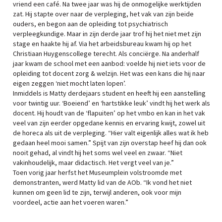
vriend een café. Na twee jaar was hij de onmogelijke werktijden
zat. Hij stapte over naar de verpleging, het vak van zijn beide
ouders, en begon aan de opleiding tot psychiatrisch
verpleegkundige. Maar in zijn derde jaar trof hij het niet met zijn
stage en haakte hij af. Via het arbeidsbureau kwam hij op het
Christiaan Huygenscollege terecht. Als conciërge. Na anderhalf
jaar kwam de school met een aanbod: voelde hij niet iets voor de
opleiding tot docent zorg & welzijn. Het was een kans die hij naar
eigen zeggen ‘niet mocht laten lopen’.
Inmiddels is Matty derdejaars student en heeft hij een aanstelling
voor twintig uur. ‘Boeiend’ en ‘hartstikke leuk’ vindt hij het werk als
docent. Hij houdt van de ‘flapuiten’ op het vmbo en kan in het vak
veel van zijn eerder opgedane kennis en ervaring kwijt, zowel uit
de horeca als uit de verpleging. “Hier valt eigenlijk alles wat ik heb
gedaan heel mooi samen.” Spijt van zijn overstap heef hij dan ook
nooit gehad, al vindt hij het soms wel veel en zwaar. “Niet
vakinhoudelijk, maar didactisch. Het vergt veel van je.”
Toen vorig jaar herfst het Museumplein volstroomde met
demonstranten, werd Matty lid van de AOb. “Ik vond het niet
kunnen om geen lid te zijn, terwijl anderen, ook voor mijn
voordeel, actie aan het voeren waren.”