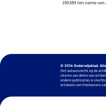
190389 ten name van 
© 2026 Onderwijsblad. All
Het auteursrecht op de artik
citeren van delen van artik
andere publicaties is slech
artikelen van freelancers za