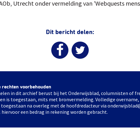
AOb, Utrecht onder vermelding van 'Webquests mens e
Dit bericht delen:
e rechten voorbehouden
elen in dit archief berust bij het Onderwijsblad, columnisten of 
elen is toegestaan, mits met bronvermelding. Volledige overname,
ts toegestaan na overleg met de hoofdredacteur via onderwijsblad
l hiervoor een bedrag in rekening worden gebracht.