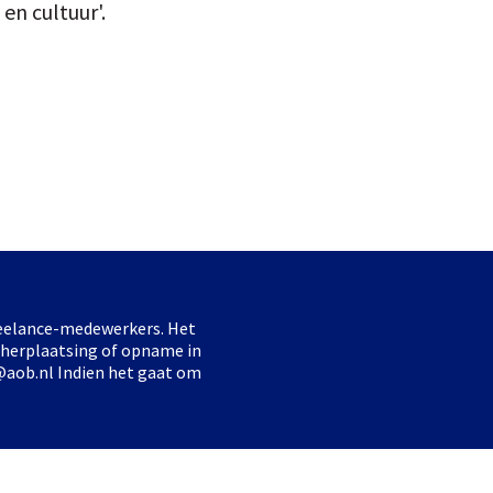
n cultuur'.
freelance-medewerkers. Het
 herplaatsing of opname in
@aob.nl Indien het gaat om