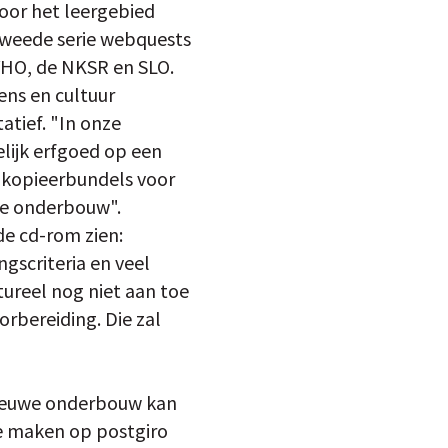
or het leergebied
 tweede serie webquests
CVHO, de NKSR en SLO.
ns en cultuur
atief. "In onze
elijk erfgoed op een
f kopieerbundels voor
we onderbouw".
de cd-rom zien:
gscriteria en veel
ureel nog niet aan toe
orbereiding. Die zal
nieuwe onderbouw kan
te maken op postgiro