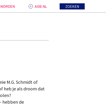
ZOEKEN
D WORDEN
AOB.NL
nie M.G. Schmidt of
of heb je als droom dat
bolen?
 – hebben de