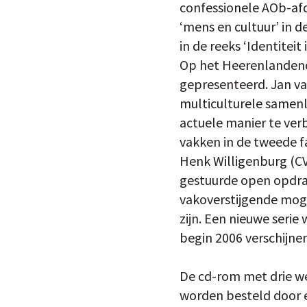
confessionele AOb-af
‘mens en cultuur’ in 
in de reeks ‘Identitei
Op het Heerenlandenc
gepresenteerd. Jan van
multiculturele samenl
actuele manier te verb
vakken in de tweede f
Henk Willigenburg (CV
gestuurde open opdrac
vakoverstijgende moge
zijn. Een nieuwe serie
begin 2006 verschijnen
De cd-rom met drie w
worden besteld door e