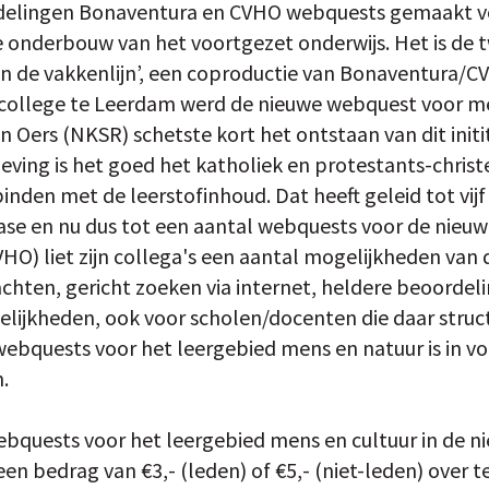
delingen Bonaventura en CVHO webquests gemaakt vo
de onderbouw van het voortgezet onderwijs. Het is de
t in de vakkenlijn’, een coproductie van Bonaventura/
ollege te Leerdam werd de nieuwe webquest voor me
 Oers (NKSR) schetste kort het ontstaan van dit initit
eving is het goed het katholiek en protestants-christ
inden met de leerstofinhoud. Dat heeft geleid tot vij
ase en nu dus tot een aantal webquests voor de nieu
HO) liet zijn collega's een aantal mogelijkheden van 
hten, gericht zoeken via internet, heldere beoordelin
lijkheden, ook voor scholen/docenten die daar struct
 webquests voor het leergebied mens en natuur is in vo
.
ebquests voor het leergebied mens en cultuur in de 
en bedrag van €3,- (leden) of €5,- (niet-leden) over 