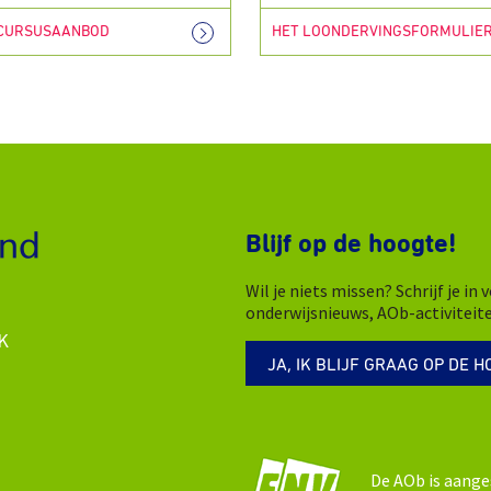
 CURSUSAANBOD
HET LOONDERVINGSFORMULIE
Blijf op de hoogte!
Wil je niets missen? Schrijf je i
onderwijsnieuws, AOb-activiteit
K
JA, IK BLIJF GRAAG OP DE H
De AOb is aange