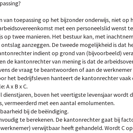
epassing?
jn van toepassing op het bijzonder onderwijs, niet op
arbeidsovereenkomst met een personeelslid wenst te 
js op twee manieren. Het bestuur kan, met inachtnem
ontslag aanzeggen. De tweede mogelijkheid is dat h
kantonrechter indient op grond van (bijvoorbeeld) ver
en de kantonrechter van mening is dat de arbeidsov
tevens de vraag te beantwoorden of aan de werkneme
or het bedrijfsleven hanteert de kantonrechter vaa
 A x B x C.
l dienstjaren, boven het veertigste levensjaar wordt 
ris, vermeerderd met een aantal emolumenten.
tbaarheid bij de beëindiging.
nvoudig te berekenen. De kantonrechter gaat bij facto
werknemer) verwijtbaar heeft gehandeld. Wordt C op 1