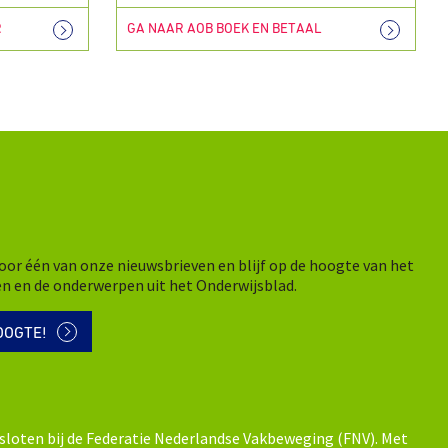
R
GA NAAR AOB BOEK EN BETAAL
n voor één van onze nieuwsbrieven en blijf op de hoogte van het
en en de onderwerpen uit het Onderwijsblad.
OOGTE!
sloten bij de Federatie Nederlandse Vakbeweging (FNV). Met