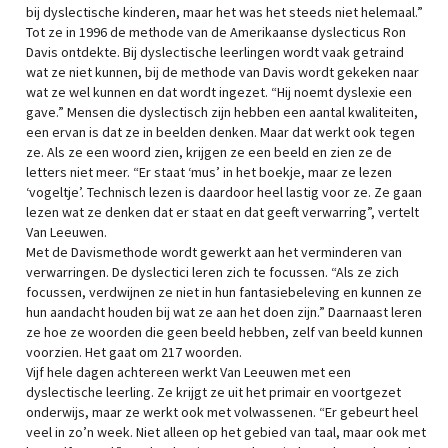
bij dyslectische kinderen, maar het was het steeds niet helemaal.”
Tot ze in 1996 de methode van de Amerikaanse dyslecticus Ron
Davis ontdekte. Bij dyslectische leerlingen wordt vaak getraind
wat ze niet kunnen, bij de methode van Davis wordt gekeken naar
wat ze wel kunnen en dat wordt ingezet. “Hij noemt dyslexie een
gave.” Mensen die dyslectisch zijn hebben een aantal kwaliteiten,
een ervan is dat ze in beelden denken. Maar dat werkt ook tegen
ze. Als ze een woord zien, krijgen ze een beeld en zien ze de
letters niet meer. “Er staat ‘mus’ in het boekje, maar ze lezen
‘vogeltje’. Technisch lezen is daardoor heel lastig voor ze. Ze gaan
lezen wat ze denken dat er staat en dat geeft verwarring”, vertelt
Van Leeuwen.
Met de Davismethode wordt gewerkt aan het verminderen van
verwarringen. De dyslectici leren zich te focussen. “Als ze zich
focussen, verdwijnen ze niet in hun fantasiebeleving en kunnen ze
hun aandacht houden bij wat ze aan het doen zijn.” Daarnaast leren
ze hoe ze woorden die geen beeld hebben, zelf van beeld kunnen
voorzien. Het gaat om 217 woorden.
Vijf hele dagen achtereen werkt Van Leeuwen met een
dyslectische leerling. Ze krijgt ze uit het primair en voortgezet
onderwijs, maar ze werkt ook met volwassenen. “Er gebeurt heel
veel in zo’n week. Niet alleen op het gebied van taal, maar ook met