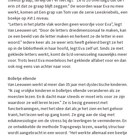
steeds graap, terwijl de r er niet ligt. “Ze is zo overtuigd dat de r
erin zit dat ze graap blijft zeggen.” De woorden waar Eva nu mee
werkt, komen uit Een grap van Tom van de serie Leeskriebels, een
boekje op AVI 1 niveau.
“Letters in het platte vlak worden geen woordje voor Eva”, legt
Van Leeuwen uit. “Door de letters driedimensionaal te maken, kan
ze een beeld van de letter maken en herkent ze de letter in een
woord.” Iedere keer als ze weer iets heeft geleerd bergt ze het
op in de bibliotheek in haar hoofd, legt Eva zelf uit. Sinds ze met
gekleide letters werkt, komt de b/d-verwisseling nauwelijks meer
voor. Trots leest Eva moeiteloos het gekleide alfabet voor en dan
ook nog eens van achter naar voor.
Bolletje ellende
Van Leeuwen werkt al meer dan 35 jaar met dyslectische kinderen.
“Ik zag vrolijke kinderen in bolletjes ellende veranderen als ze
moesten lezen. En ik dacht maar steeds er moet iets voor ze zijn
waardoor ze wél leren lezen.” Ze is bezig geweest met
functietrainingen, met het idee dat als je het zien en het gehoor
traint, het lezen wel op gang komt. Ze ging aan de slag met
edukinesiologie om de stress bij de leerlingen te verminderen. En
ze ontwikkelde de methode Trapsgewijs lezen, waarbij structuur
wordt aangebracht in een woord. “Het werkte allemaal een beetje