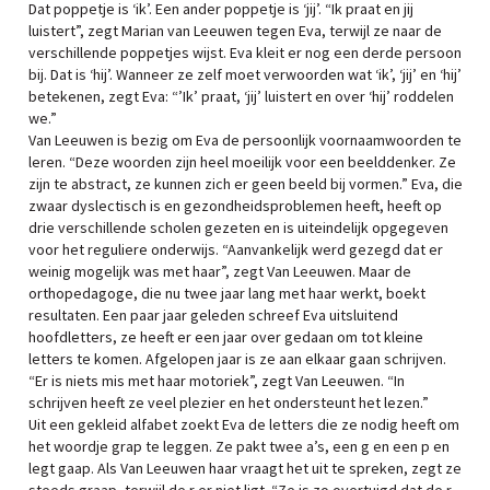
Dat poppetje is ‘ik’. Een ander poppetje is ‘jij’. “Ik praat en jij
luistert”, zegt Marian van Leeuwen tegen Eva, terwijl ze naar de
verschillende poppetjes wijst. Eva kleit er nog een derde persoon
bij. Dat is ‘hij’. Wanneer ze zelf moet verwoorden wat ‘ik’, ‘jij’ en ‘hij’
betekenen, zegt Eva: “’Ik’ praat, ‘jij’ luistert en over ‘hij’ roddelen
we.”
Van Leeuwen is bezig om Eva de persoonlijk voornaamwoorden te
leren. “Deze woorden zijn heel moeilijk voor een beelddenker. Ze
zijn te abstract, ze kunnen zich er geen beeld bij vormen.” Eva, die
zwaar dyslectisch is en gezondheidsproblemen heeft, heeft op
drie verschillende scholen gezeten en is uiteindelijk opgegeven
voor het reguliere onderwijs. “Aanvankelijk werd gezegd dat er
weinig mogelijk was met haar”, zegt Van Leeuwen. Maar de
orthopedagoge, die nu twee jaar lang met haar werkt, boekt
resultaten. Een paar jaar geleden schreef Eva uitsluitend
hoofdletters, ze heeft er een jaar over gedaan om tot kleine
letters te komen. Afgelopen jaar is ze aan elkaar gaan schrijven.
“Er is niets mis met haar motoriek”, zegt Van Leeuwen. “In
schrijven heeft ze veel plezier en het ondersteunt het lezen.”
Uit een gekleid alfabet zoekt Eva de letters die ze nodig heeft om
het woordje grap te leggen. Ze pakt twee a’s, een g en een p en
legt gaap. Als Van Leeuwen haar vraagt het uit te spreken, zegt ze