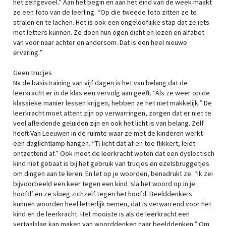
het zelfgevoel.” Aan het begin en aan het eind van de week maakt
ze een foto van de leerling. “Op die tweede foto zitten ze te
stralen en te lachen. Het is ook een ongelooflijke stap dat ze iets
met letters kunnen. Ze doen hun ogen dicht en lezen en alfabet
van voor naar achter en andersom. Dat is een heel nieuwe
ervaring.”
Geen trucjes
Na de basistraining van vijf dagen is het van belang dat de
leerkracht er in de klas een vervolg aan geeft. “Als ze weer op de
klassieke manier lessen krijgen, hebben ze het niet makkelijk.” De
leerkracht moet attent zijn op verwarringen, zorgen dat er niet te
veel afleidende geluiden zijn en ook het licht is van belang. Zelf
heeft Van Leeuwen in de ruimte waar ze met de kinderen werkt
een daglichtlamp hangen. “Tl-licht dat af en toe flikkert, leidt
ontzettend af.” Ook moet de leerkracht weten dat een dyslectisch
kind niet gebaat is bij het gebruik van trucjes en ezelsbruggetjes
om dingen aan te leren. En let op je woorden, benadrukt ze. “Ik zei
bijvoorbeeld een keer tegen een kind ‘sla het woord op in je
hoofd’ en ze sloeg zichzelf tegen het hoofd. Beelddenkers
kunnen woorden heel letterlijk nemen, dat is verwarrend voor het
kind en de leerkracht. Het mooiste is als de leerkracht een
vertaalslag kan maken van woorddenken naar beelddenken.” Om