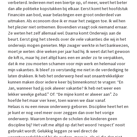
verbeterd. Iedereen met een biertje op, of meer, weet het beter
dan alle politieke kopstukken bij elkaar. Eerst komt het hoofdstuk
Financiën aan bod, waar belastingen een groot onderdeel van
uitmaken. Als econoom doe ik er maar het zwijgen toe. Ik wil hen
het plezier niet ontnemen. Bovendien vraagt ook niemand ernaar.
Ze weten het zelf allemaal wel. Daarna komt Onderwijs aan de
beurt. Eerst ging het steeds over de vele vakanties die wij in het
onderwijs mogen genieten. Mijn zwager werkte in het bankwezen,
moet je weten: drie weken per jaar had hij. Ik weet dat het gewoon
de kift is, maar hij ziet altijd kans een en ander zo te verpakken,
dat ik me zou moeten schamen voor mijn werk en helemaal voor
mijn vakanties. Ik bleef zo verstandig me niet in de verdediging te
laten drukken. Ik heb het onderwerp heel wat onaantrekkelijker
kunnen maken door iedere keer bij binnenkomst te vragen: “En
Jan, wanneer had jij ook alweer vakantie? Ik heb net weer een
lekker weekje gehad.” Of: “De mijne komt er alweer aan”. Zo
hoefde het maar vier keer, toen waren we daar vanaf.
Helaas is nu een nieuw onderwerp geboren. Discipline heet het en
je kunt er nog veel meer over zeggen dan over het vorige
onderwerp. Waarom brengen de scholen die kinderen geen
discipline bij? Het valt me altijd op dat het woord ‘respect’ nooit
gebruikt wordt. Gelukkig leggen ze wel direct de