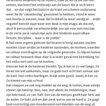
verantwoordelijkheid bij de ouders, maar ja, als zij die dan niet
nemen, dan komt het onderwijs aan de beurt. Als je toch leest
dat… en dan volgt het laatst in de krant verschenen onderwerp
weer. Na de ‘vakantieslag’ gewonnen te hebben, stond ik weer
een beetje in aanzien, maar dat brokkelt nu weer aardig af…. Ieder
negatief bericht slaat weer een deuk in mijn imago als docent,
alsof ik persoonlijk verantwoordelijk zou zijn voor een misstap.
In de verte zie ik vanuit mijn auto drie kinderen naast elkaar
fietsen. Discipline… waar is de politie?
Ik had eens ergens gelezen dat leraren in hoog aanzien zouden
moeten staan omdat ze kinderen opvoeden, de normen, waarden
en cultuur overdragen op de volgende generatie. Zo blijven kennis
en cultuur bewaard. Maar daar is in ieder geval met betrekking tot
het vmbo niet veel van te merken.
Intussen heb ik de kinderen bereikt. Tja, ik kan er zo niet langs. Ze
horen me wel aankomen, maar ze gaan toch echt niet zomaar aan
de kant. Vast vmbo-leerlingen. Ik kijk eens goed. Jawel, ik ken ze.
Ze komen van mijn school.
Dan stoppen ze ook nog midden op de weg. Ik toeter, maar eentje
steekt zijn hand op. Nee, nee, niet alleen de middelvinger, maar
zijn hele hand, zo van ‘halt’. Een van de meisjes geeft haar fiets aan
de ander. Ze bukt zich en dan zie ik wat er aan de hand is. Ze jaagt
heel voorzichtig een moedereend met kleintjes van de weg af,