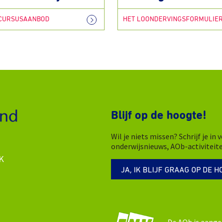
 CURSUSAANBOD
HET LOONDERVINGSFORMULIE
Blijf op de hoogte!
Wil je niets missen? Schrijf je i
onderwijsnieuws, AOb-activiteit
K
JA, IK BLIJF GRAAG OP DE H
De AOb is aange