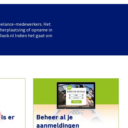
freelance-medewerkers. Het
 herplaatsing of opname in
@aob.nl Indien het gaat om
is er
Beheer al je
aanmeldingen