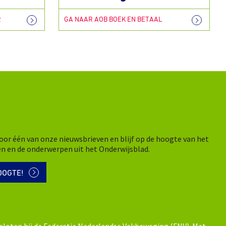
R
GA NAAR AOB BOEK EN BETAAL
n voor één van onze nieuwsbrieven en blijf op de hoogte van het
en en de onderwerpen uit het Onderwijsblad.
OOGTE!
sloten bij de Federatie Nederlandse Vakbeweging (FNV). Met