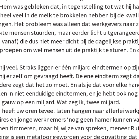
 Hem was gebleken dat, in tegenstelling tot wat hij h
heel veel in de melk te brokkelen hebben bij de kwali
ingen. Het probleem was alleen dat werkgevers naar 
te mensen stuurden, maar eerder licht uitgerangeerde 
vanaf) die dus niet meer dicht bij de dagelijkse prak
oproepen om wel mensen uit de praktijk te sturen. En
ij veel. Straks liggen er één miljard eindtermen op zi
hij er zelf om gevraagd heeft. De ene eindterm zegt dat
dere zegt dat het zo moet. En als je dat voor elke ha
ten in niet eenduidige eindtermen, en je hebt ook nog
l gauw op een miljard. Wat zeg ik, twee miljard.
 heeft uw oren teveel laten hangen naar allerlei werk
ires en jonge werknemers ‘nog geen hamer kunnen vas
n timmeren, maar bij wijze van spreken, meneer Rutt
king is een metafoor geworden voor de opvatting dat 