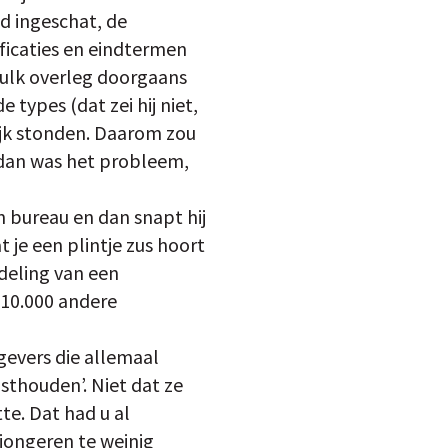
ad ingeschat, de
ficaties en eindtermen
zulk overleg doorgaans
types (dat zei hij niet,
tijk stonden. Daarom zou
 dan was het probleem,
jn bureau en dan snapt hij
 je een plintje zus hoort
ndeling van een
 10.000 andere
gevers die allemaal
thouden’. Niet dat ze
e. Dat had u al
jongeren te weinig