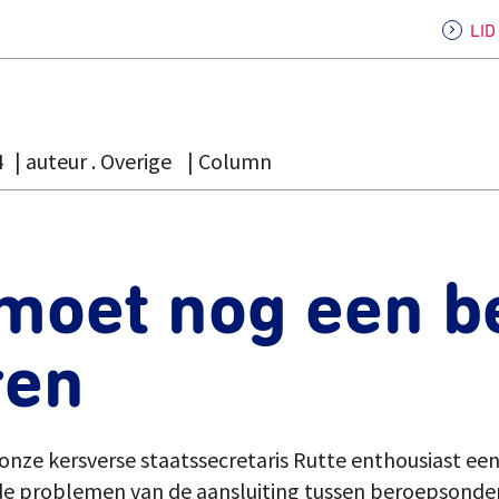
LI
4
auteur . Overige
Column
moet nog een b
ren
 onze kersverse staatssecretaris Rutte enthousiast e
de problemen van de aansluiting tussen beroepsonder