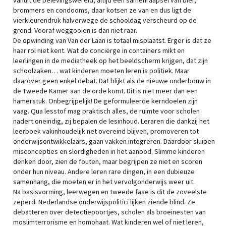
vanuit de belevingswereld, altijd een samenraapsel van bier,
brommers en condooms, daar kotsen ze van en dus ligt de
vierkleurendruk halverwege de schooldag verscheurd op de
grond. Vooraf weggooien is dan niet raar.
De opwinding van Van der Laan is totaal misplaatst. Erger is dat ze
haar rol niet kent. Wat de conciërge in containers mikt en
leerlingen in de mediatheek op het beeldscherm krijgen, dat zijn
schoolzaken… wat kinderen moeten leren is politiek. Maar
daarover geen enkel debat. Dat blijkt als de nieuwe onderbouw in
de Tweede Kamer aan de orde komt. Dit is niet meer dan een
hamerstuk. Onbegrijpelijk! De geformuleerde kerndoelen zijn
vaag. Qua lesstof mag praktisch alles, de ruimte voor scholen
nadert oneindig, zij bepalen de lesinhoud. Leraren die dankzij het
leerboek vakinhoudelijk net overeind blijven, promoveren tot
onderwijsontwikkelaars, gaan vakken integreren. Daardoor sluipen
misconcepties en slordigheden in het aanbod. Slimme kinderen
denken door, zien de fouten, maar begrijpen ze niet en scoren
onder hun niveau. Andere leren rare dingen, in een dubieuze
samenhang, die moeten er in het vervolgonderwijs weer uit.
Na basisvorming, leerwegen en tweede fase is dit de zoveelste
zeperd. Nederlandse onderwijspolitici lijken ziende blind. Ze
debatteren over detectiepoortjes, scholen als broeinesten van
moslimterrorisme en homohaat. Wat kinderen wel of niet leren,