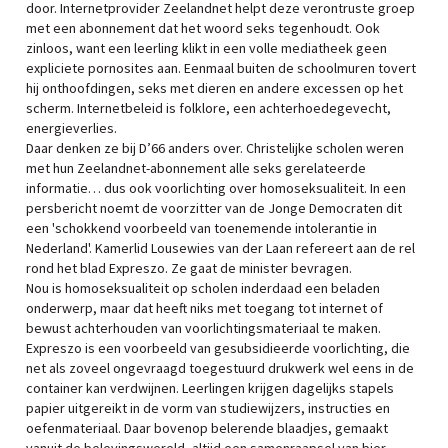
door. Internetprovider Zeelandnet helpt deze verontruste groep
met een abonnement dat het woord seks tegenhoudt. Ook
zinloos, want een leerling klikt in een volle mediatheek geen
expliciete pornosites aan. Eenmaal buiten de schoolmuren tovert
hij onthoofdingen, seks met dieren en andere excessen op het
scherm. Internetbeleid is folklore, een achterhoedegevecht,
energieverlies.
Daar denken ze bij D’66 anders over. Christelijke scholen weren
met hun Zeelandnet-abonnement alle seks gerelateerde
informatie… dus ook voorlichting over homoseksualiteit. In een
persbericht noemt de voorzitter van de Jonge Democraten dit
een 'schokkend voorbeeld van toenemende intolerantie in
Nederland'. Kamerlid Lousewies van der Laan refereert aan de rel
rond het blad Expreszo. Ze gaat de minister bevragen.
Nou is homoseksualiteit op scholen inderdaad een beladen
onderwerp, maar dat heeft niks met toegang tot internet of
bewust achterhouden van voorlichtingsmateriaal te maken.
Expreszo is een voorbeeld van gesubsidieerde voorlichting, die
net als zoveel ongevraagd toegestuurd drukwerk wel eens in de
container kan verdwijnen. Leerlingen krijgen dagelijks stapels
papier uitgereikt in de vorm van studiewijzers, instructies en
oefenmateriaal. Daar bovenop belerende blaadjes, gemaakt