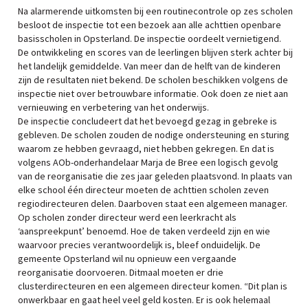
Na alarmerende uitkomsten bij een routinecontrole op zes scholen
besloot de inspectie tot een bezoek aan alle achttien openbare
basisscholen in Opsterland. De inspectie oordeelt vernietigend.
De ontwikkeling en scores van de leerlingen blijven sterk achter bij
het landelijk gemiddelde. Van meer dan de helft van de kinderen
zijn de resultaten niet bekend. De scholen beschikken volgens de
inspectie niet over betrouwbare informatie. Ook doen ze niet aan
vernieuwing en verbetering van het onderwijs.
De inspectie concludeert dat het bevoegd gezag in gebreke is
gebleven. De scholen zouden de nodige ondersteuning en sturing
waarom ze hebben gevraagd, niet hebben gekregen. En dat is
volgens AOb-onderhandelaar Marja de Bree een logisch gevolg
van de reorganisatie die zes jaar geleden plaatsvond. In plaats van
elke school één directeur moeten de achttien scholen zeven
regiodirecteuren delen. Daarboven staat een algemeen manager.
Op scholen zonder directeur werd een leerkracht als
‘aanspreekpunt’ benoemd. Hoe de taken verdeeld zijn en wie
waarvoor precies verantwoordelijk is, bleef onduidelijk. De
gemeente Opsterland wil nu opnieuw een vergaande
reorganisatie doorvoeren. Ditmaal moeten er drie
clusterdirecteuren en een algemeen directeur komen. “Dit plan is
onwerkbaar en gaat heel veel geld kosten. Er is ook helemaal