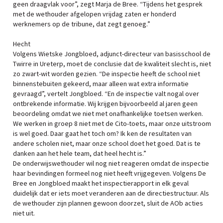
geen draagvlak voor”, zegt Marja de Bree. “Tijdens het gesprek
met de wethouder afgelopen vrijdag zaten er honderd
werknemers op de tribune, dat zegt genoeg.”
Hecht
Volgens Wietske Jongbloed, adjunct-directeur van basisschool de
Twirre in Ureterp, moet de conclusie dat de kwaliteit slecht is, niet
zo zwart-wit worden gezien. “De inspectie heeft de school niet
binnenstebuiten gekeerd, maar alleen wat extra informatie
gevraagd”, vertelt Jongbloed. “En de inspectie valt nogal over
ontbrekende informatie. Wij krijgen bijvoorbeeld al jaren geen
beoordeling omdat we niet met onafhankelijke toetsen werken.
We werken in groep 8 niet met de Cito-toets, maar onze uitstroom
is wel goed. Daar gaat het toch om? Ik ken de resultaten van
andere scholen niet, maar onze school doet het goed. Dat is te
danken aan het hele team, dat heel hecht is.”
De onderwijswethouder wil nog niet reageren omdat de inspectie
haar bevindingen formeel nog niet heeft vrijgegeven. Volgens De
Bree en Jongbloed maakt het inspectierapport in elk geval
duidelijk dat er iets moet veranderen aan de directiestructuur. Als
de wethouder zijn plannen gewoon doorzet, sluit de AOb acties
niet uit.