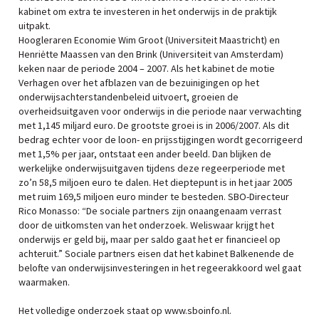
kabinet om extra te investeren in het onderwijs in de praktijk
uitpakt.
Hoogleraren Economie Wim Groot (Universiteit Maastricht) en
Henriėtte Maassen van den Brink (Universiteit van Amsterdam)
keken naar de periode 2004 – 2007. Als het kabinet de motie
Verhagen over het afblazen van de bezuinigingen op het
onderwijsachterstandenbeleid uitvoert, groeien de
overheidsuitgaven voor onderwijs in die periode naar verwachting
met 1,145 miljard euro. De grootste groei is in 2006/2007. Als dit
bedrag echter voor de loon- en prijsstijgingen wordt gecorrigeerd
met 1,5% per jaar, ontstaat een ander beeld. Dan blijken de
werkelijke onderwijsuitgaven tijdens deze regeerperiode met
zo’n 58,5 miljoen euro te dalen. Het dieptepunt is in het jaar 2005
met ruim 169,5 miljoen euro minder te besteden. SBO-Directeur
Rico Monasso: “De sociale partners zijn onaangenaam verrast
door de uitkomsten van het onderzoek. Weliswaar krijgt het
onderwijs er geld bij, maar per saldo gaat het er financieel op
achteruit.” Sociale partners eisen dat het kabinet Balkenende de
belofte van onderwijsinvesteringen in het regeerakkoord wel gaat
waarmaken.
Het volledige onderzoek staat op www.sboinfo.nl.