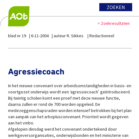
ZOEKEN
< Zoekresultaten
blad nr 19
6-11-2004
auteur R. Sikkes
Redactioneel
Agressiecoach
In het nieuwe convenant over arbeidsomstandigheden in basis- en
voortgezet onderwijs wordt een ‘agressiecoach’ geïntroduceerd.
Bij twintig scholen komt een proef met deze nieuwe functie,
daarna zullen er rond de 700 worden opgeleid. De
medezeggenschapsraden worden intensief betrokken bij het plan
van aanpak van het arboplusconvenant. Prioriteit wordt gegeven
aan het vmbo.
Afgelopen dinsdag werd het convenant ondertekend door
werkgeversorganisaties, onderwijsbonden en het ministerie van