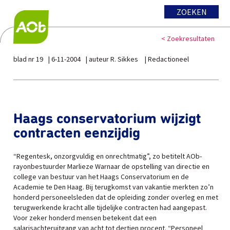
ZOEKEN
< Zoekresultaten
blad nr 19
6-11-2004
auteur R. Sikkes
Redactioneel
Haags conservatorium wijzigt
contracten eenzijdig
“Regentesk, onzorgvuldig en onrechtmatig”, zo betitelt AOb-
rayonbestuurder Marlieze Warnaar de opstelling van directie en
college van bestuur van het Haags Conservatorium en de
Academie te Den Haag. Bij terugkomst van vakantie merkten zo’n
honderd personeelsleden dat de opleiding zonder overleg en met
terugwerkende kracht alle tijdelijke contracten had aangepast.
Voor zeker honderd mensen betekent dat een
salarisachteruitgang van acht tot dertien procent. “Personeel