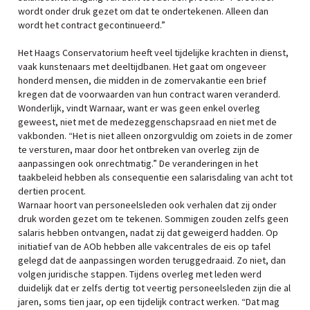
wordt onder druk gezet om dat te ondertekenen. Alleen dan
wordt het contract gecontinueerd.”
Het Haags Conservatorium heeft veel tijdelijke krachten in dienst,
vaak kunstenaars met deeltijdbanen. Het gaat om ongeveer
honderd mensen, die midden in de zomervakantie een brief
kregen dat de voorwaarden van hun contract waren veranderd.
Wonderlijk, vindt Warnaar, want er was geen enkel overleg
geweest, niet met de medezeggenschapsraad en niet met de
vakbonden. “Het is niet alleen onzorgvuldig om zoiets in de zomer
te versturen, maar door het ontbreken van overleg zijn de
aanpassingen ook onrechtmatig.” De veranderingen in het
taakbeleid hebben als consequentie een salarisdaling van acht tot
dertien procent.
Warnaar hoort van personeelsleden ook verhalen dat zij onder
druk worden gezet om te tekenen. Sommigen zouden zelfs geen
salaris hebben ontvangen, nadat zij dat geweigerd hadden. Op
initiatief van de AOb hebben alle vakcentrales de eis op tafel
gelegd dat de aanpassingen worden teruggedraaid. Zo niet, dan
volgen juridische stappen. Tijdens overleg met leden werd
duidelijk dat er zelfs dertig tot veertig personeelsleden zijn die al
jaren, soms tien jaar, op een tijdelijk contract werken. “Dat mag