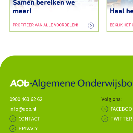
Samen bereiken we
meer!
Haal he
PROFITEER VAN ALLE VOORDELEN!
BEKIJK HET
0900 463 62 62
Volg ons:
info@aob.nl
FACEBOO
CONTACT
TWITTER
PRIVACY