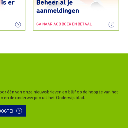
is er
Beheer al je
aanmeldingen
R
GA NAAR AOB BOEK EN BETAAL
n voor één van onze nieuwsbrieven en blijf op de hoogte van het
en en de onderwerpen uit het Onderwijsblad.
OOGTE!