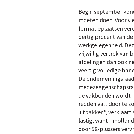
Begin september kond
moeten doen. Voor vie
formatieplaatsen verd
dertig procent van de 
werkgelegenheid. Deze
vrijwillig vertrek va
afdelingen dan ook nie
veertig volledige bane
De ondernemingsraad 
medezeggenschapsraad
de vakbonden wordt no
redden valt door te zo
uitpakken”, verklaart
lastig, want Inholland
door 58-plussers verv