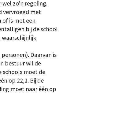
r wel zo’n regeling.
id vervroegd met
 of is met een
ntalligen bij de school
waarschijnlijk
 personen). Daarvan is
n bestuur wil de
de schools moet de
n op 22,1. Bij de
uding moet naar één op