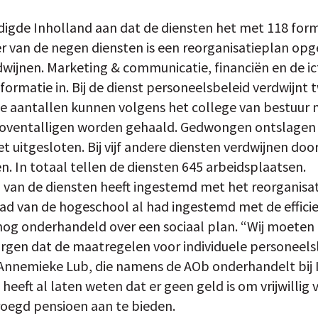
igde Inholland aan dat de diensten het met 118 for
r van de negen diensten is een reorganisatieplan opg
wijnen. Marketing & communicatie, financiën en de ic
formatie in. Bij de dienst personeelsbeleid verdwijnt 
 aantallen kunnen volgens het college van bestuur ni
n boventalligen worden gehaald. Gedwongen ontslagen 
t uitgesloten. Bij vijf andere diensten verdwijnen door
n. In totaal tellen de diensten 645 arbeidsplaatsen.
van de diensten heeft ingestemd met het reorganisat
 van de hogeschool al had ingestemd met de efficie
g onderhandeld over een sociaal plan. “Wij moeten z
rgen dat de maatregelen voor individuele personeelsled
 Annemieke Lub, die namens de AOb onderhandelt bij 
 heeft al laten weten dat er geen geld is om vrijwillig 
roegd pensioen aan te bieden.