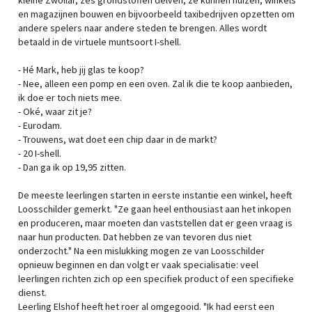
kleine Zwollar, zes grondstoffen delven, ze kunnen huizen, winkels
en magazijnen bouwen en bijvoorbeeld taxibedrijven opzetten om
andere spelers naar andere steden te brengen. Alles wordt
betaald in de virtuele muntsoort I-shell.
- Hé Mark, heb jij glas te koop?
- Nee, alleen een pomp en een oven. Zal ik die te koop aanbieden,
ik doe er toch niets mee.
- Oké, waar zit je?
- Eurodam.
- Trouwens, wat doet een chip daar in de markt?
- 20 I-shell.
- Dan ga ik op 19,95 zitten.
De meeste leerlingen starten in eerste instantie een winkel, heeft
Loosschilder gemerkt. "Ze gaan heel enthousiast aan het inkopen
en produceren, maar moeten dan vaststellen dat er geen vraag is
naar hun producten. Dat hebben ze van tevoren dus niet
onderzocht." Na een mislukking mogen ze van Loosschilder
opnieuw beginnen en dan volgt er vaak specialisatie: veel
leerlingen richten zich op een specifiek product of een specifieke
dienst.
Leerling Elshof heeft het roer al omgegooid. "Ik had eerst een