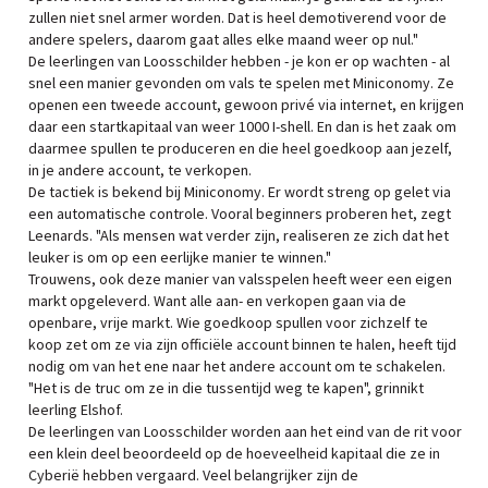
zullen niet snel armer worden. Dat is heel demotiverend voor de
andere spelers, daarom gaat alles elke maand weer op nul."
De leerlingen van Loosschilder hebben - je kon er op wachten - al
snel een manier gevonden om vals te spelen met Miniconomy. Ze
openen een tweede account, gewoon privé via internet, en krijgen
daar een startkapitaal van weer 1000 I-shell. En dan is het zaak om
daarmee spullen te produceren en die heel goedkoop aan jezelf,
in je andere account, te verkopen.
De tactiek is bekend bij Miniconomy. Er wordt streng op gelet via
een automatische controle. Vooral beginners proberen het, zegt
Leenards. "Als mensen wat verder zijn, realiseren ze zich dat het
leuker is om op een eerlijke manier te winnen."
Trouwens, ook deze manier van valsspelen heeft weer een eigen
markt opgeleverd. Want alle aan- en verkopen gaan via de
openbare, vrije markt. Wie goedkoop spullen voor zichzelf te
koop zet om ze via zijn officiële account binnen te halen, heeft tijd
nodig om van het ene naar het andere account om te schakelen.
"Het is de truc om ze in die tussentijd weg te kapen", grinnikt
leerling Elshof.
De leerlingen van Loosschilder worden aan het eind van de rit voor
een klein deel beoordeeld op de hoeveelheid kapitaal die ze in
Cyberië hebben vergaard. Veel belangrijker zijn de