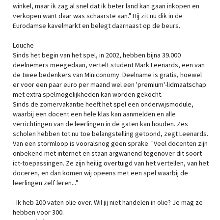
winkel, maar ik zag al snel dat ik beter land kan gaan inkopen en
verkopen want daar was schaarste aan." Hij zit nu dik in de
Eurodamse kavelmarkt en belegt daarnaast op de beurs.
Louche
Sinds het begin van het spel, in 2002, hebben bijna 39.000
deelnemers meegedaan, vertelt student Mark Leenards, een van
de twee bedenkers van Miniconomy. Deelname is gratis, hoewel
er voor een paar euro per maand wel een 'premium'-lidmaatschap
met extra spelmogelijkheden kan worden gekocht.
Sinds de zomervakantie heeft het spel een onderwijsmodule,
waarbij een docent een hele klas kan aanmelden en alle
verrichtingen van de leerlingen in de gaten kan houden. Zes
scholen hebben tot nu toe belangstelling getoond, zegt Leenards.
Van een stormloop is vooralsnog geen sprake. "Veel docenten zijn
onbekend met internet en staan argwanend tegenover dit soort
ict-toepassingen. Ze zijn heilig overtuigd van het vertellen, van het
doceren, en dan komen wij opeens met een spel waarbij de
leerlingen zelf leren..."
- Ik heb 200 vaten olie over. Wil jij niet handelen in olie? Je mag ze
hebben voor 300.