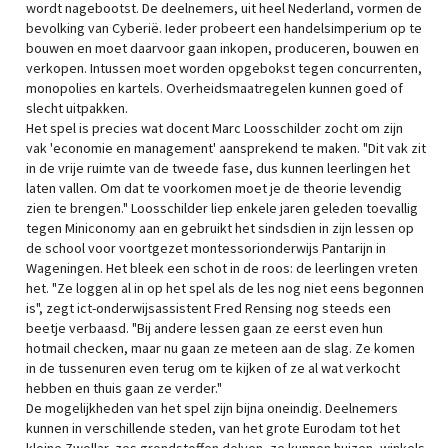
wordt nagebootst. De deelnemers, uit heel Nederland, vormen de
bevolking van Cyberië. Ieder probeert een handelsimperium op te
bouwen en moet daarvoor gaan inkopen, produceren, bouwen en
verkopen. Intussen moet worden opgebokst tegen concurrenten,
monopolies en kartels. Overheidsmaatregelen kunnen goed of
slecht uitpakken.
Het spel is precies wat docent Marc Loosschilder zocht om zijn
vak 'economie en management' aansprekend te maken. "Dit vak zit
in de vrije ruimte van de tweede fase, dus kunnen leerlingen het
laten vallen. Om dat te voorkomen moet je de theorie levendig
zien te brengen." Loosschilder liep enkele jaren geleden toevallig
tegen Miniconomy aan en gebruikt het sindsdien in zijn lessen op
de school voor voortgezet montessorionderwijs Pantarijn in
Wageningen. Het bleek een schot in de roos: de leerlingen vreten
het. "Ze loggen al in op het spel als de les nog niet eens begonnen
is", zegt ict-onderwijsassistent Fred Rensing nog steeds een
beetje verbaasd. "Bij andere lessen gaan ze eerst even hun
hotmail checken, maar nu gaan ze meteen aan de slag. Ze komen
in de tussenuren even terug om te kijken of ze al wat verkocht
hebben en thuis gaan ze verder."
De mogelijkheden van het spel zijn bijna oneindig. Deelnemers
kunnen in verschillende steden, van het grote Eurodam tot het