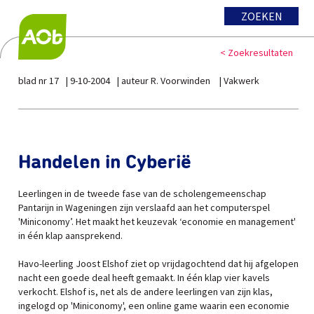
ZOEKEN
< Zoekresultaten
blad nr 17
9-10-2004
auteur R. Voorwinden
Vakwerk
Handelen in Cyberië
Leerlingen in de tweede fase van de scholengemeenschap
Pantarijn in Wageningen zijn verslaafd aan het computerspel
'Miniconomy’. Het maakt het keuzevak ‘economie en management'
in één klap aansprekend.
Havo-leerling Joost Elshof ziet op vrijdagochtend dat hij afgelopen
nacht een goede deal heeft gemaakt. In één klap vier kavels
verkocht. Elshof is, net als de andere leerlingen van zijn klas,
ingelogd op 'Miniconomy', een online game waarin een economie