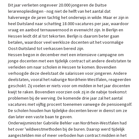
Dit jaar verlieten ongeveer 20.000 jongeren de Duitse
lerarenopleidingen - nog niet de helft van het aantal dat
halverwege de jaren tachtig het onderwijs in wilde. Maar er zijn in
heel Duitsland naar schatting 18.000 vacatures per jaar, waardoor
vraag en aanbod ternauwernood in evenwicht zijn. In Berlijn en
Hessen leidt dit al tot tekorten. Berlijn is daarom beter gaan
betalen, waardoor veel werkloze docenten uit het voormalige
Oost-Duitsland tot verkassen bereid zijn.
Hessen begon in december met een intensieve campagne om
jonge docenten met een tijdelijk contract uit andere deelstaten te
verleiden om naar scholen in Hessen te komen. Bovendien
verhoogde deze deelstaat de salarissen voor jongeren. Andere
deelstaten, vooral het naburige Nordrhein-Westfalen, reageerden
geschokt. Zij voelen er niets voor om midden in het jaar docenten
kwijt te raken. Bovendien voorzien ook zij in de nabije toekomst
problemen bij de werving. De komende drie jaar zal het aantal
vacatures met vijftig procent toenemen vanwege de pensioengolf.
De scholen houden hun tijdelijke docenten liever in dienst om ze
dan later een vaste baan te geven.
Onderwijsminister Gabriële Behler van Nordrhein-Westfalen had
het over 'wildwestmethoden bij de buren. Daarop werd tijdelijk
aangestelden min of meer verboden hun contract midden in het