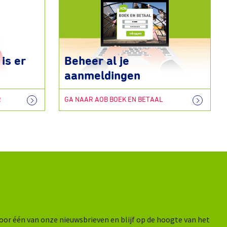
is er
Beheer al je
aanmeldingen
R
GA NAAR AOB BOEK EN BETAAL
n voor één van onze nieuwsbrieven en blijf op de hoogte van het