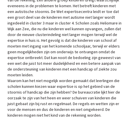
van de rekening. Een andere groep kinderen dreigt waarschijnlijk
eveneens in de problemen te komen. Het betreft kinderen met
een autistische stoornis. De Wet expertisecentra leidt er toe dat
een groot deel van de kinderen met autisme niet langer wordt
ingedeeld in cluster 3 maar in cluster 4. Scholen zoals Heliomare in
Wijk aan Zee, die nu die kinderen wel kunnen opvangen, zullen dat
door de nieuwe clusterindeling niet langer mogen terwijl wel de
expertise in huis is. Het gevolg is dat die kinderen van school af
moeten met ingang van het komende schooljaar, terwijl er elders
geen mogelijkheden zijn om onderwijs te ontvangen omdat de
expertise ontbreekt. Dat kan nooit de bedoeling zijn geweest van
een wet die juist tot meer duidelijkheid en een betere aanpak van
de ondersteuning van kinderen met een handicap of ziekte zou
moeten leiden.
Waarom kan het niet mogelijk worden gemaakt dat leerlingen die
scholen kunnen kiezen waar expertise is op het gebied van de
stoornis of handicap die zijn hebben? De bureaucratie lijkt hier de
oorzaak te zijn van het heen en weer schuiven van kinderen die
juist gebaat zijn bij rust en regelmaat. De regels en wetten zijn er
voor de mensen en dus de kinderen en niet omgekeerd. De
kinderen mogen niet het kind van de rekening worden.