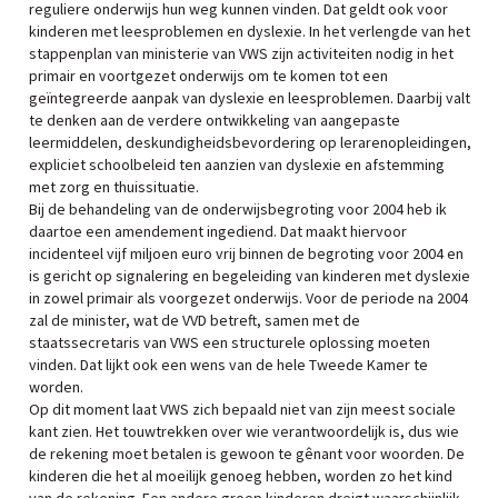
reguliere onderwijs hun weg kunnen vinden. Dat geldt ook voor
kinderen met leesproblemen en dyslexie. In het verlengde van het
stappenplan van ministerie van VWS zijn activiteiten nodig in het
primair en voortgezet onderwijs om te komen tot een
geïntegreerde aanpak van dyslexie en leesproblemen. Daarbij valt
te denken aan de verdere ontwikkeling van aangepaste
leermiddelen, deskundigheidsbevordering op lerarenopleidingen,
expliciet schoolbeleid ten aanzien van dyslexie en afstemming
met zorg en thuissituatie.
Bij de behandeling van de onderwijsbegroting voor 2004 heb ik
daartoe een amendement ingediend. Dat maakt hiervoor
incidenteel vijf miljoen euro vrij binnen de begroting voor 2004 en
is gericht op signalering en begeleiding van kinderen met dyslexie
in zowel primair als voorgezet onderwijs. Voor de periode na 2004
zal de minister, wat de VVD betreft, samen met de
staatssecretaris van VWS een structurele oplossing moeten
vinden. Dat lijkt ook een wens van de hele Tweede Kamer te
worden.
Op dit moment laat VWS zich bepaald niet van zijn meest sociale
kant zien. Het touwtrekken over wie verantwoordelijk is, dus wie
de rekening moet betalen is gewoon te gênant voor woorden. De
kinderen die het al moeilijk genoeg hebben, worden zo het kind