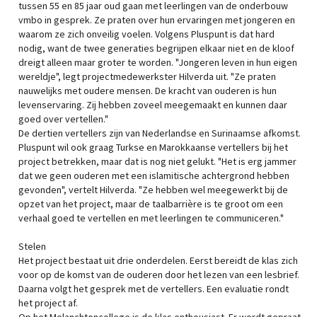
tussen 55 en 85 jaar oud gaan met leerlingen van de onderbouw
vmbo in gesprek. Ze praten over hun ervaringen met jongeren en
waarom ze zich onveilig voelen. Volgens Pluspunt is dat hard
nodig, want de twee generaties begrijpen elkaar niet en de kloof
dreigt alleen maar groter te worden. "Jongeren leven in hun eigen
wereldje", legt projectmedewerkster Hilverda uit. "Ze praten
nauwelijks met oudere mensen. De kracht van ouderen is hun
levenservaring. Zij hebben zoveel meegemaakt en kunnen daar
goed over vertellen."
De dertien vertellers zijn van Nederlandse en Surinaamse afkomst.
Pluspunt wil ook graag Turkse en Marokkaanse vertellers bij het
project betrekken, maar dat is nog niet gelukt. "Het is erg jammer
dat we geen ouderen met een islamitische achtergrond hebben
gevonden", vertelt Hilverda. "Ze hebben wel meegewerkt bij de
opzet van het project, maar de taalbarrière is te groot om een
verhaal goed te vertellen en met leerlingen te communiceren."
Stelen
Het project bestaat uit drie onderdelen. Eerst bereidt de klas zich
voor op de komst van de ouderen door het lezen van een lesbrief.
Daarna volgt het gesprek met de vertellers. Een evaluatie rondt
het project af.