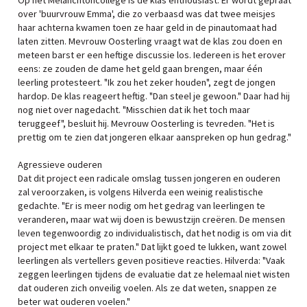
Op het Melanchtoncollege is de klas enthousiast. Er wordt gepraat
over 'buurvrouw Emma', die zo verbaasd was dat twee meisjes
haar achterna kwamen toen ze haar geld in de pinautomaat had
laten zitten. Mevrouw Oosterling vraagt wat de klas zou doen en
meteen barst er een heftige discussie los. Iedereen is het erover
eens: ze zouden de dame het geld gaan brengen, maar één
leerling protesteert. "Ik zou het zeker houden", zegt de jongen
hardop. De klas reageert heftig. "Dan steel je gewoon." Daar had hij
nog niet over nagedacht. "Misschien dat ik het toch maar
teruggeef", besluit hij. Mevrouw Oosterling is tevreden. "Het is
prettig om te zien dat jongeren elkaar aanspreken op hun gedrag."
Agressieve ouderen
Dat dit project een radicale omslag tussen jongeren en ouderen
zal veroorzaken, is volgens Hilverda een weinig realistische
gedachte. "Er is meer nodig om het gedrag van leerlingen te
veranderen, maar wat wij doen is bewustzijn creëren. De mensen
leven tegenwoordig zo individualistisch, dat het nodig is om via dit
project met elkaar te praten." Dat lijkt goed te lukken, want zowel
leerlingen als vertellers geven positieve reacties. Hilverda: "Vaak
zeggen leerlingen tijdens de evaluatie dat ze helemaal niet wisten
dat ouderen zich onveilig voelen. Als ze dat weten, snappen ze
beter wat ouderen voelen."