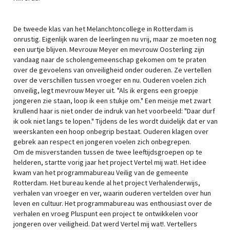
De tweede klas van het Melanchtoncollege in Rotterdam is
onrustig. Eigenlijk waren de leerlingen nu vrij, maar ze moeten nog
een uurtje blijven. Mevrouw Meyer en mevrouw Oosterling zijn
vandaag naar de scholengemeenschap gekomen om te praten
over de gevoelens van onveiligheid onder ouderen. Ze vertellen
over de verschillen tussen vroeger en nu. Ouderen voelen zich
onveilig, legt mevrouw Meyer uit. "Als ik ergens een groepje
jongeren zie staan, loop ik een stukje om." Een meisje met zwart
krullend haar is niet onder de indruk van het voorbeeld: "Daar durf
ik ook niet langs te lopen." Tijdens de les wordt duidelijk dat er van
weerskanten een hoop onbegrip bestaat. Ouderen klagen over
gebrek aan respect en jongeren voelen zich onbegrepen.
Om de misverstanden tussen de twee leeftijdsgroepen op te
helderen, startte vorig jaar het project Vertel mij wat!. Het idee
kwam van het programmabureau Veilig van de gemeente
Rotterdam. Het bureau kende al het project Verhalenderwijs,
verhalen van vroeger en ver, waarin ouderen vertelden over hun
leven en cultuur. Het programmabureau was enthousiast over de
verhalen en vroeg Pluspunt een project te ontwikkelen voor
jongeren over veiligheid. Dat werd Vertel mij wat!. Vertellers