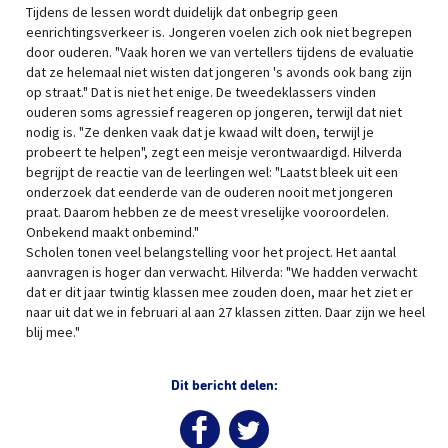
Tijdens de lessen wordt duidelijk dat onbegrip geen
eenrichtingsverkeer is. Jongeren voelen zich ook niet begrepen
door ouderen. "Vaak horen we van vertellers tijdens de evaluatie
dat ze helemaal niet wisten dat jongeren 's avonds ook bang zijn
op straat." Dat is niet het enige. De tweedeklassers vinden
ouderen soms agressief reageren op jongeren, terwijl dat niet
nodig is. "Ze denken vaak dat je kwaad wilt doen, terwijl je
probeert te helpen", zegt een meisje verontwaardigd. Hilverda
begrijpt de reactie van de leerlingen wel: "Laatst bleek uit een
onderzoek dat eenderde van de ouderen nooit met jongeren
praat. Daarom hebben ze de meest vreselijke vooroordelen.
Onbekend maakt onbemind."
Scholen tonen veel belangstelling voor het project. Het aantal
aanvragen is hoger dan verwacht. Hilverda: "We hadden verwacht
dat er dit jaar twintig klassen mee zouden doen, maar het ziet er
naar uit dat we in februari al aan 27 klassen zitten. Daar zijn we heel
blij mee."
Dit bericht delen: