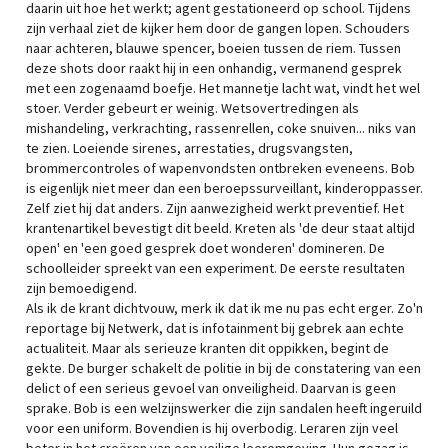
daarin uit hoe het werkt; agent gestationeerd op school. Tijdens
zijn verhaal ziet de kijker hem door de gangen lopen. Schouders
naar achteren, blauwe spencer, boeien tussen de riem. Tussen
deze shots door raakt hij in een onhandig, vermanend gesprek
met een zogenaamd boefje. Het mannetje lacht wat, vindt het wel
stoer. Verder gebeurt er weinig. Wetsovertredingen als
mishandeling, verkrachting, rassenrellen, coke snuiven... niks van
te zien. Loeiende sirenes, arrestaties, drugsvangsten,
brommercontroles of wapenvondsten ontbreken eveneens. Bob
is eigenlijk niet meer dan een beroepssurveillant, kinderoppasser.
Zelf ziet hij dat anders. Zijn aanwezigheid werkt preventief. Het
krantenartikel bevestigt dit beeld. Kreten als 'de deur staat altijd
open' en 'een goed gesprek doet wonderen' domineren. De
schoolleider spreekt van een experiment. De eerste resultaten
zijn bemoedigend.
Als ik de krant dichtvouw, merk ik dat ik me nu pas echt erger. Zo'n
reportage bij Netwerk, dat is infotainment bij gebrek aan echte
actualiteit. Maar als serieuze kranten dit oppikken, begint de
gekte. De burger schakelt de politie in bij de constatering van een
delict of een serieus gevoel van onveiligheid. Daarvan is geen
sprake. Bob is een welzijnswerker die zijn sandalen heeft ingeruild
voor een uniform. Bovendien is hij overbodig. Leraren zijn veel