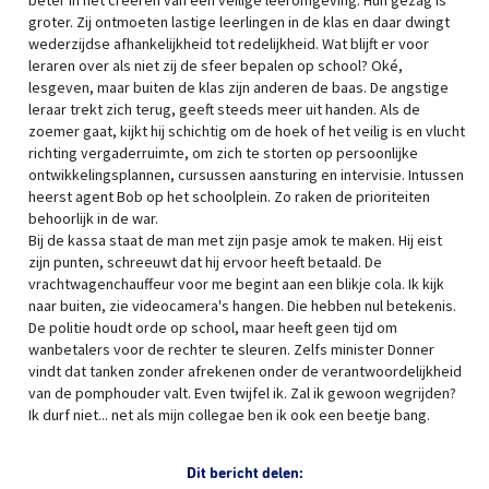
beter in het creëren van een veilige leeromgeving. Hun gezag is
groter. Zij ontmoeten lastige leerlingen in de klas en daar dwingt
wederzijdse afhankelijkheid tot redelijkheid. Wat blijft er voor
leraren over als niet zij de sfeer bepalen op school? Oké,
lesgeven, maar buiten de klas zijn anderen de baas. De angstige
leraar trekt zich terug, geeft steeds meer uit handen. Als de
zoemer gaat, kijkt hij schichtig om de hoek of het veilig is en vlucht
richting vergaderruimte, om zich te storten op persoonlijke
ontwikkelingsplannen, cursussen aansturing en intervisie. Intussen
heerst agent Bob op het schoolplein. Zo raken de prioriteiten
behoorlijk in de war.
Bij de kassa staat de man met zijn pasje amok te maken. Hij eist
zijn punten, schreeuwt dat hij ervoor heeft betaald. De
vrachtwagenchauffeur voor me begint aan een blikje cola. Ik kijk
naar buiten, zie videocamera's hangen. Die hebben nul betekenis.
De politie houdt orde op school, maar heeft geen tijd om
wanbetalers voor de rechter te sleuren. Zelfs minister Donner
vindt dat tanken zonder afrekenen onder de verantwoordelijkheid
van de pomphouder valt. Even twijfel ik. Zal ik gewoon wegrijden?
Ik durf niet... net als mijn collegae ben ik ook een beetje bang.
Dit bericht delen: