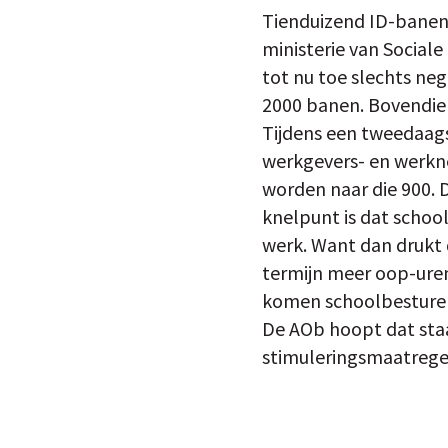
Tienduizend ID-banen 
ministerie van Sociale
tot nu toe slechts neg
2000 banen. Bovendien
Tijdens een tweedaags
werkgevers- en werkne
worden naar die 900. D
knelpunt is dat school
werk. Want dan drukt 
termijn meer oop-uren
komen schoolbesturen 
De AOb hoopt dat staa
stimuleringsmaatregel