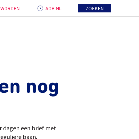
ZOEKEN
D WORDEN
AOB.NL
nen nog
er dagen een brief met
eguliere baan.