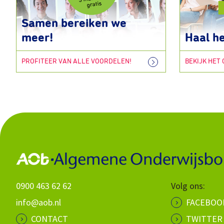
Samen bereiken we
meer!
Haal he
PROFITEER VAN ALLE VOORDELEN!
BEKIJK HET
0900 463 62 62
Volg ons:
info@aob.nl
FACEBOO
CONTACT
TWITTER