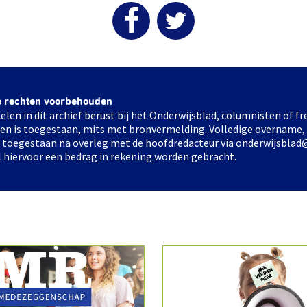
e rechten voorbehouden
elen in dit archief berust bij het Onderwijsblad, columnisten of 
elen is toegestaan, mits met bronvermelding. Volledige overname,
ts toegestaan na overleg met de hoofdredacteur via onderwijsblad
l hiervoor een bedrag in rekening worden gebracht.