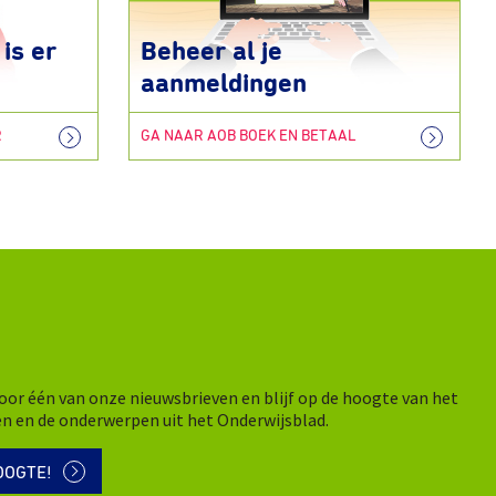
is er
Beheer al je
aanmeldingen
R
GA NAAR AOB BOEK EN BETAAL
n voor één van onze nieuwsbrieven en blijf op de hoogte van het
en en de onderwerpen uit het Onderwijsblad.
OOGTE!