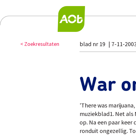
blad nr 19
7-11-200
< Zoekresultaten
War o
'There was marijuana,
muziekblad1. Net als N
op. Na een paar keer 
ronduit ongezellig. To