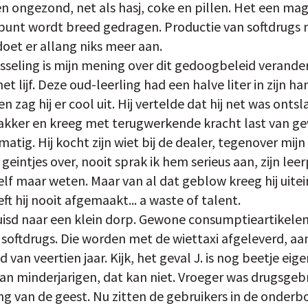
 en ongezond, net als hasj, coke en pillen. Het een mag
ndpunt wordt breed gedragen. Productie van softdrugs 
 doet er allang niks meer aan.
isseling is mijn mening over dit gedoogbeleid verande
het lijf. Deze oud-leerling had een halve liter in zijn ha
zag hij er cool uit. Hij vertelde dat hij net was ontsla
wakker en kreeg met terugwerkende kracht last van 
lmatig. Hij kocht zijn wiet bij de dealer, tegenover mij
geintjes over, nooit sprak ik hem serieus aan, zijn lee
zelf maar weten. Maar van al dat geblow kreeg hij uitei
eft hij nooit afgemaakt... a waste of talent.
isd naar een klein dorp. Gewone consumptieartikelen z
: softdrugs. Die worden met de wiettaxi afgeleverd, a
 van veertien jaar. Kijk, het geval J. is nog beetje eig
aan minderjarigen, dat kan niet. Vroeger was drugsgebru
ng van de geest. Nu zitten de gebruikers in de onder