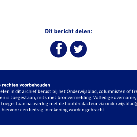
Dit bericht delen:
e rechten voorbehouden
elen in dit archief berust bij het Onderwijsblad, columnisten of 
elen is toegestaan, mits met bronvermelding. Volledige overname,
ts toegestaan na overleg met de hoofdredacteur via onderwijsblad
l hiervoor een bedrag in rekening worden gebracht.