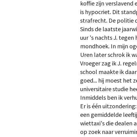
koffie zijn verslavend
is hypocriet. Dit sta
strafrecht. De politie
Sinds de laatste jaarw
uur 's nachts J. tegen 
mondhoek. In mijn ogen 
Uren later schrok ik 
Vroeger zag ik J. rege
school maakte ik daar 
goed... hij moest het 
universitaire studie he
Inmiddels ben ik verhu
Er is één uitzondering
een gemiddelde leeftijd
wiettaxi's die dealen 
op zoek naar verruimi