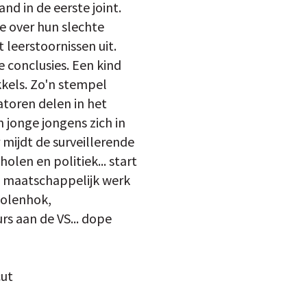
nd in de eerste joint.
e over hun slechte
 leerstoornissen uit.
e conclusies. Een kind
kkels. Zo'n stempel
toren delen in het
 jonge jongens zich in
 mijdt de surveillerende
len en politiek... start
, maatschappelijk werk
 kolenhok,
s aan de VS... dope
cut