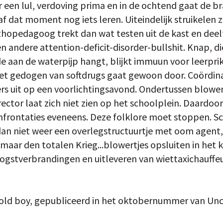
ar een lul, verdoving prima en in de ochtend gaat de bra
 dat moment nog iets leren. Uiteindelijk struikelen z
thopedagoog trekt dan wat testen uit de kast en deelt
n andere attention-deficit-disorder-bullshit. Knap, di
de aan de waterpijp hangt, blijkt immuun voor leerpri
het gedogen van softdrugs gaat gewoon door. Coördina
ers uit op een voorlichtingsavond. Ondertussen blowen
ector laat zich niet zien op het schoolplein. Daardoor
frontaties eveneens. Deze folklore moet stoppen. Scho
dan niet weer een overlegstructuurtje met oom agent
, maar den totalen Krieg...blowertjes opsluiten in het
gstverbrandingen en uitleveren van wiettaxichauffeur
d old boy, gepubliceerd in het oktobernummer van Un