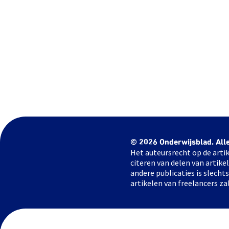
© 2026 Onderwijsblad. All
Het auteursrecht op de artik
citeren van delen van artik
andere publicaties is slech
artikelen van freelancers za