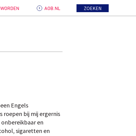
ZOEKEN
D WORDEN
AOB.NL
 een Engels
 roepen bij mij ergernis
e onbereikbaar en
cohol, sigaretten en