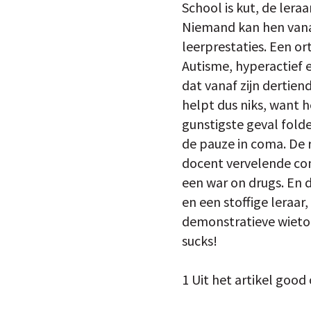
School is kut, de lera
Niemand kan hen vanaf
leerprestaties. Een or
Autisme, hyperactief e
dat vanaf zijn dertien
helpt dus niks, want 
gunstigste geval fold
de pauze in coma. De r
docent vervelende con
een war on drugs. En 
en een stoffige leraar
demonstratieve wietoo
sucks!
1 Uit het artikel goo