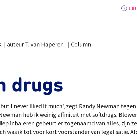
LI
3
auteur T. van Haperen
Column
n drugs
 but I never liked it much', zegt Randy Newman tegen
ewman heb ik weinig affiniteit met softdrugs. Blowers
diep inhaleren gebeurt er zogenaamd van alles, zijn z
ch was ik tot voor kort voorstander van legalisatie. Al