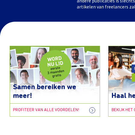
andere publicaties is slech
artikelen van freelancers za
Samen bereiken we
meer!
Haal he
PROFITEER VAN ALLE VOORDELEN!
BEKIJK HET