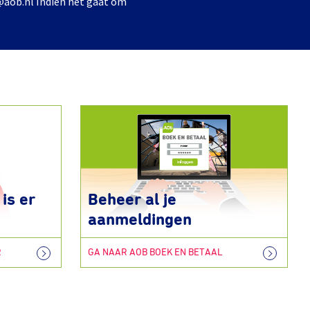
@aob.nl Indien het gaat om
is er
Beheer al je
aanmeldingen
R
GA NAAR AOB BOEK EN BETAAL