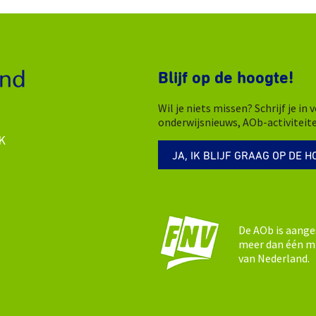
Blijf op de hoogte!
Wil je niets missen? Schrijf je i
onderwijsnieuws, AOb-activiteit
K
JA, IK BLIJF GRAAG OP DE H
De AOb is aange
meer dan één mi
van Nederland.