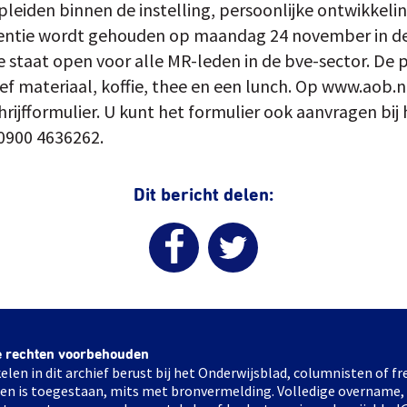
leiden binnen de instelling, persoonlijke ontwikkel
rentie wordt gehouden op maandag 24 november in d
staat open voor alle MR-leden in de bve-sector. De p
ef materiaal, koffie, thee en een lunch. Op www.aob.n
hrijfformulier. U kunt het formulier ook aanvragen bij
0900 4636262.
Dit bericht delen:
e rechten voorbehouden
elen in dit archief berust bij het Onderwijsblad, columnisten of 
elen is toegestaan, mits met bronvermelding. Volledige overname,