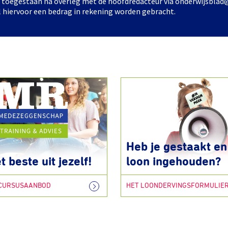
ts toegestaan na overleg met de hoofdredacteur via onderwijsblad
l hiervoor een bedrag in rekening worden gebracht.
Heb je gestaakt en 
t beste uit jezelf!
loon ingehouden?
 CURSUSAANBOD
HET LOONDERVINGSFORMULIE