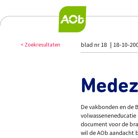
blad nr 18
18-10-20
< Zoekresultaten
Medez
De vakbonden en de B
volwasseneneducatie (
document voor de bran
wil de AOb aandacht b