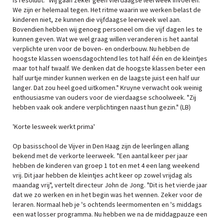
is resoluut. "Wij gaan zeker geen vierdaagse leerweek invoeren.
We zijn er helemaal tegen. Het ritme waarin we werken belast de
kinderen niet, ze kunnen die vijfdaagse leerweek wel aan.
Bovendien hebben wij genoeg personeel om die vijf dagen les te
kunnen geven. Wat we wel graag willen veranderen is het aantal
verplichte uren voor de boven- en onderbouw. Nu hebben de
hoogste klassen woensdagochtend les tot half één en de kleintjes
maar tot half twaalf. We denken dat de hoogste klassen beter een
half uurtje minder kunnen werken en de laagste juist een half uur
langer. Dat zou heel goed uitkomen." Kruyne verwacht ook weinig
enthousiasme van ouders voor de vierdaagse schoolweek. "Zij
hebben vaak ook andere verplichtingen naast hun gezin." (LB)
'Korte lesweek werkt prima'
Op basisschool de Vijver in Den Haag zijn de leerlingen allang
bekend met de verkorte leerweek. "Een aantal keer per jaar
hebben de kinderen van groep 1 tot en met 4 een lang weekend
vrij. Dit jaar hebben de kleintjes acht keer op zowel vrijdag als
maandag vrij", vertelt directeur John de Jong. "Dit is het vierde jaar
dat we zo werken en in het begin was het wennen. Zeker voor de
leraren. Normaal heb je 's ochtends leermomenten en 's middags
een wat losser programma. Nu hebben we na de middagpauze een