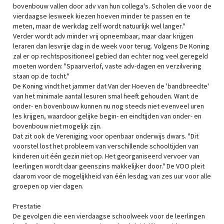
bovenbouw vallen door adv van hun collega's. Scholen die voor de
vierdaagse lesweek kiezen hoeven minder te passen en te
meten, maar de werkdag zelf wordt natuurlijk wel langer."
Verder wordt adv minder vrij opneembaar, maar daar krijgen
leraren dan lesvrije dag in de week voor terug. Volgens De Koning
zal er op rechtspositioneel gebied dan echter nog veel geregeld
moeten worden: "Spaarverlof, vaste adv-dagen en verzilvering
staan op de tocht."
De Koning vindt het jammer dat Van der Hoeven de 'bandbreedte'
van het minimale aantal lesuren smal heeft gehouden. Want de
onder- en bovenbouw kunnen nu nog steeds niet evenveel uren
les krijgen, waardoor gelijke begin- en eindtijden van onder- en
bovenbouw niet mogelijk zijn.
Dat zit ook de Vereniging voor openbaar onderwijs dwars. "Dit
voorstel lost het probleem van verschillende schooltijden van
kinderen uit één gezin niet op. Het georganiseerd vervoer van
leerlingen wordt daar geenszins makkelijker door." De VOO pleit
daarom voor de mogelijkheid van één lesdag van zes uur voor alle
groepen op vier dagen.
Prestatie
De gevolgen die een vierdaagse schoolweek voor de leerlingen