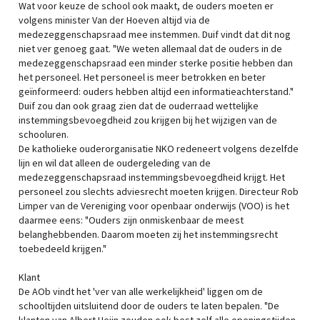
Wat voor keuze de school ook maakt, de ouders moeten er
volgens minister Van der Hoeven altijd via de
medezeggenschapsraad mee instemmen. Duif vindt dat dit nog
niet ver genoeg gaat. "We weten allemaal dat de ouders in de
medezeggenschapsraad een minder sterke positie hebben dan
het personeel. Het personeel is meer betrokken en beter
geïnformeerd: ouders hebben altijd een informatieachterstand."
Duif zou dan ook graag zien dat de ouderraad wettelijke
instemmingsbevoegdheid zou krijgen bij het wijzigen van de
schooluren.
De katholieke ouderorganisatie NKO redeneert volgens dezelfde
lijn en wil dat alleen de oudergeleding van de
medezeggenschapsraad instemmingsbevoegdheid krijgt. Het
personeel zou slechts adviesrecht moeten krijgen. Directeur Rob
Limper van de Vereniging voor openbaar onderwijs (VOO) is het
daarmee eens: "Ouders zijn onmiskenbaar de meest
belanghebbenden. Daarom moeten zij het instemmingsrecht
toebedeeld krijgen."
Klant
De AOb vindt het 'ver van alle werkelijkheid' liggen om de
schooltijden uitsluitend door de ouders te laten bepalen. "De