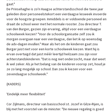
gaat."
De Prinsehaghe is zo'n Haagse achterstandsschool die twee jaar
geleden door personeelstekort een vierdaagse lesweek invoerde
voor de hoogste groepen. Inmiddels is er voldoende personeel en
draait de school weer met het normale rooster. Zou directeur T.
van den Burger, gezien zijn ervaring, altijd voor een vierdaagse
schoolweek kiezen? "Voor de schoolorganisatie zelf zou ik
morgen overgaan naar een vierdaagse, dan liet ik op woensdag
de adv-dagen invullen." Maar als het om de kinderen gaat zou
Burger juist niet voor een korte schoolweek kiezen. Want hij is
ervan overtuigd dat juist méér leertijd heilzaam zou zijn voor
achterstandskinderen. "Dat is nog niet onderzocht, maar dat weet
ik wel zeker. Als je het belang van de kinderen voorop zet, houd je
ze zo lang mogelijk op school. Dan zou ik kiezen voor een
zevendaagse schoolweek."
{KADERS}
'Eindelijk meer flexibiliteit'
Cor Zijlmans, directeur van basisschool st. Jozef in Gilze-Rijen, is
blij met het voorstel van de minister. "De nieuwe regeling is goed