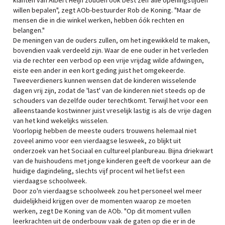
klanten van Albert Heijn zouden ook best zelf alle openingstijden
willen bepalen", zegt AOb-bestuurder Rob de Koning. "Maar de
mensen die in die winkel werken, hebben óók rechten en
belangen."
De meningen van de ouders zullen, om het ingewikkeld te maken,
bovendien vaak verdeeld zijn. Waar de ene ouder in het verleden
via de rechter een verbod op een vrije vrijdag wilde afdwingen,
eiste een ander in een kort geding juist het omgekeerde.
Tweeverdieners kunnen wensen dat de kinderen wisselende
dagen vrij zijn, zodat de 'last' van de kinderen niet steeds op de
schouders van dezelfde ouder terechtkomt. Terwijl het voor een
alleenstaande kostwinner juist vreselijk lastig is als de vrije dagen
van het kind wekelijks wisselen.
Voorlopig hebben de meeste ouders trouwens helemaal niet
zoveel animo voor een vierdaagse lesweek, zo blijkt uit
onderzoek van het Sociaal en cultureel planbureau. Bijna driekwart
van de huishoudens met jonge kinderen geeft de voorkeur aan de
huidige dagindeling, slechts vijf procent wil het liefst een
vierdaagse schoolweek.
Door zo'n vierdaagse schoolweek zou het personeel wel meer
duidelijkheid krijgen over de momenten waarop ze moeten
werken, zegt De Koning van de AOb. "Op dit moment vullen
leerkrachten uit de onderbouw vaak de gaten op die er in de