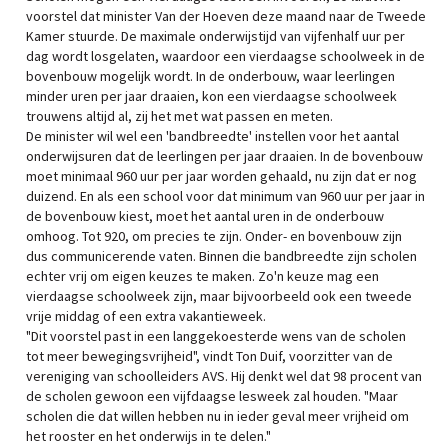
voorstel dat minister Van der Hoeven deze maand naar de Tweede
Kamer stuurde. De maximale onderwijstijd van vijfenhalf uur per
dag wordt losgelaten, waardoor een vierdaagse schoolweek in de
bovenbouw mogelijk wordt. In de onderbouw, waar leerlingen
minder uren per jaar draaien, kon een vierdaagse schoolweek
trouwens altijd al, zij het met wat passen en meten.
De minister wil wel een 'bandbreedte' instellen voor het aantal
onderwijsuren dat de leerlingen per jaar draaien. In de bovenbouw
moet minimaal 960 uur per jaar worden gehaald, nu zijn dat er nog
duizend. En als een school voor dat minimum van 960 uur per jaar in
de bovenbouw kiest, moet het aantal uren in de onderbouw
omhoog. Tot 920, om precies te zijn. Onder- en bovenbouw zijn
dus communicerende vaten. Binnen die bandbreedte zijn scholen
echter vrij om eigen keuzes te maken. Zo'n keuze mag een
vierdaagse schoolweek zijn, maar bijvoorbeeld ook een tweede
vrije middag of een extra vakantieweek.
"Dit voorstel past in een langgekoesterde wens van de scholen
tot meer bewegingsvrijheid", vindt Ton Duif, voorzitter van de
vereniging van schoolleiders AVS. Hij denkt wel dat 98 procent van
de scholen gewoon een vijfdaagse lesweek zal houden. "Maar
scholen die dat willen hebben nu in ieder geval meer vrijheid om
het rooster en het onderwijs in te delen."