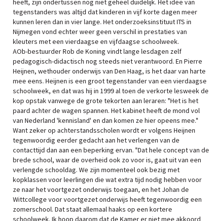
heeft, zijn ondertussen nog niet geheel duidelijk. Het idee van
tegenstanders was altijd dat kinderen in vijf korte dagen meer
kunnen leren dan in vier lange. Het onderzoeksinstituut ITS in
Nijmegen vond echter weer geen verschil in prestaties van
kleuters met een vierdaagse en vijfdaagse schoolweek.
AOb-bestuurder Rob de Koning vindt lange lesdagen zelf
pedagogisch-didactisch nog steeds niet verantwoord. En Pierre
Heijnen, wethouder onderwijs van Den Haag, is het daar van harte
mee eens. Heijnen is een groot tegenstander van een vierdaagse
schoolweek, en dat was hij in 1999 al toen de verkorte lesweek de
kop opstak vanwege de grote tekorten aan leraren: "Het is het
paard achter de wagen spannen. Het kabinet heeft de mond vol
van Nederland 'kennisland' en dan komen ze hier opeens mee."
Want zeker op achterstandsscholen wordt er volgens Heijnen
tegenwoordig eerder gedacht aan het verlengen van de
contacttijd dan aan een beperking ervan. "Dat hele concept van de
brede school, waar de overheid ook zo voor is, gaat uit van een
verlengde schooldag. We zijn momenteel ook bezig met
kopklassen voor leerlingen die wat extra tijd nodig hebben voor
ze naar het voortgezet onderwijs toegaan, en het Johan de
Wittcollege voor voortgezet onderwijs heeft tegenwoordig een
zomerschool. Dat staat allemaal haaks op een kortere
schoolweek. Ik hoop daarom dat de Kamer er niet mee akkoord