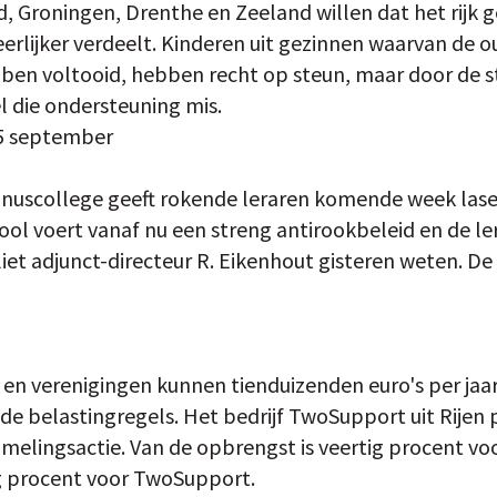
d, Groningen, Drenthe en Zeeland willen dat het rijk g
erlijker verdeelt. Kinderen uit gezinnen waarvan de o
ben voltooid, hebben recht op steun, maar door de 
 die ondersteuning mis.
5 september
inuscollege geeft rokende leraren komende week las
ool voert vanaf nu een streng antirookbeleid en de 
liet adjunct-directeur R. Eikenhout gisteren weten. D
en verenigingen kunnen tienduizenden euro's per jaa
de belastingregels. Het bedrijf TwoSupport uit Rijen
melingsactie. Van de opbrengst is veertig procent vo
g procent voor TwoSupport.