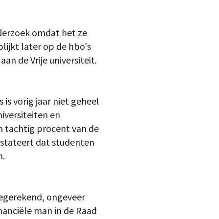
nderzoek omdat het ze
ijkt later op de hbo's
n de Vrije universiteit.
is vorig jaar niet geheel
iversiteiten en
m tachtig procent van de
nstateert dat studenten
n.
eegerekend, ongeveer
financiële man in de Raad