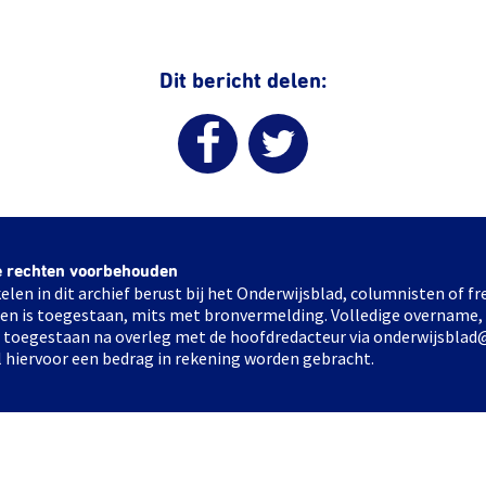
Dit bericht delen:
e rechten voorbehouden
elen in dit archief berust bij het Onderwijsblad, columnisten of 
elen is toegestaan, mits met bronvermelding. Volledige overname,
ts toegestaan na overleg met de hoofdredacteur via onderwijsblad
l hiervoor een bedrag in rekening worden gebracht.