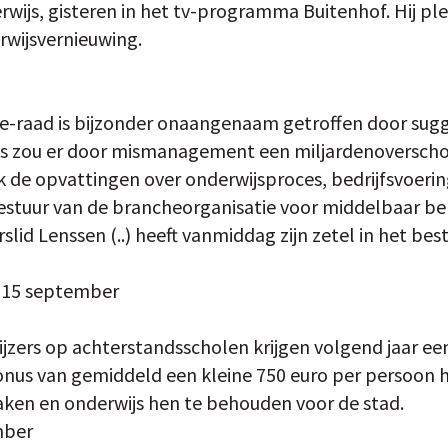
wijs, gisteren in het tv-programma Buitenhof. Hij ple
rwijsvernieuwing.
e-raad is bijzonder onaangenaam getroffen door sugg
ls zou er door mismanagement een miljardenoverschot 
 de opvattingen over onderwijsproces, bedrijfsvoeri
estuur van de brancheorganisatie voor middelbaar b
lid Lenssen (..) heeft vanmiddag zijn zetel in het bes
, 15 september
ers op achterstandsscholen krijgen volgend jaar een
nus van gemiddeld een kleine 750 euro per persoon
aken en onderwijs hen te behouden voor de stad.
mber