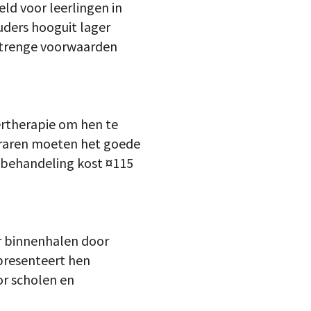
eld voor leerlingen in
uders hooguit lager
strenge voorwaarden
ertherapie om hen te
leraren moeten het goede
e behandeling kost ¤115
r binnenhalen door
 presenteert hen
or scholen en