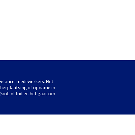
freelance-medewerkers. Het
 herplaatsing of opname in
@aob.nl Indien het gaat om