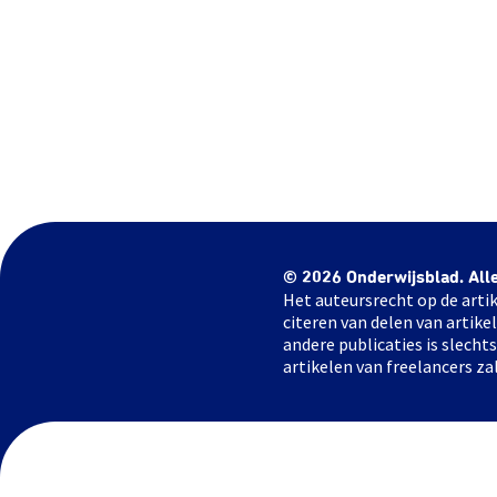
© 2026 Onderwijsblad. All
Het auteursrecht op de artik
citeren van delen van artik
andere publicaties is slech
artikelen van freelancers za