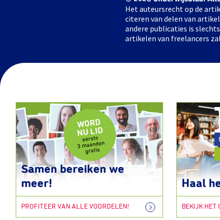
Het auteursrecht op de artik
citeren van delen van artik
andere publicaties is slech
artikelen van freelancers za
Samen bereiken we
meer!
Haal he
PROFITEER VAN ALLE VOORDELEN!
BEKIJK HET