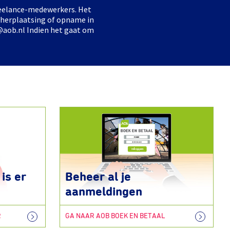
freelance-medewerkers. Het
 herplaatsing of opname in
@aob.nl Indien het gaat om
is er
Beheer al je
aanmeldingen
R
GA NAAR AOB BOEK EN BETAAL