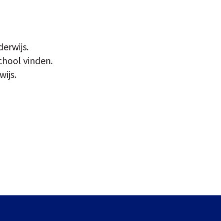
erwijs.
chool vinden.
ijs.