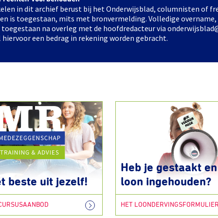
elen in dit archief berust bij het Onderwijsblad, columnisten of 
elen is toegestaan, mits met bronvermelding. Volledige overname,
ts toegestaan na overleg met de hoofdredacteur via onderwijsblad
l hiervoor een bedrag in rekening worden gebracht.
Heb je gestaakt en 
t beste uit jezelf!
loon ingehouden?
 CURSUSAANBOD
HET LOONDERVINGSFORMULIE