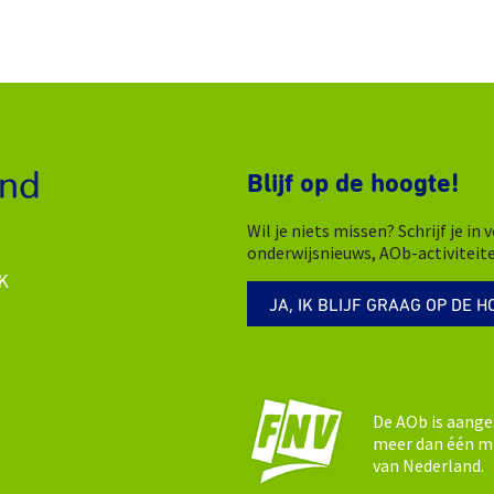
Blijf op de hoogte!
Wil je niets missen? Schrijf je i
onderwijsnieuws, AOb-activiteit
K
JA, IK BLIJF GRAAG OP DE H
De AOb is aange
meer dan één mi
van Nederland.