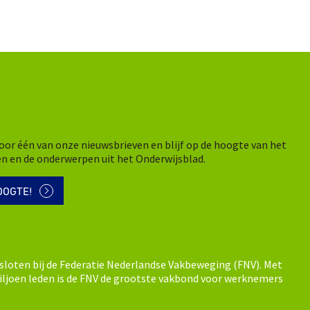
n voor één van onze nieuwsbrieven en blijf op de hoogte van het
en en de onderwerpen uit het Onderwijsblad.
OOGTE!
sloten bij de Federatie Nederlandse Vakbeweging (FNV). Met
ljoen leden is de FNV de grootste vakbond voor werknemers