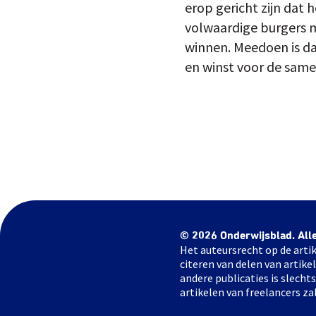
erop gericht zijn dat 
volwaardige burgers m
winnen. Meedoen is dan
en winst voor de same
© 2026 Onderwijsblad. All
Het auteursrecht op de artik
citeren van delen van artik
andere publicaties is slech
artikelen van freelancers za