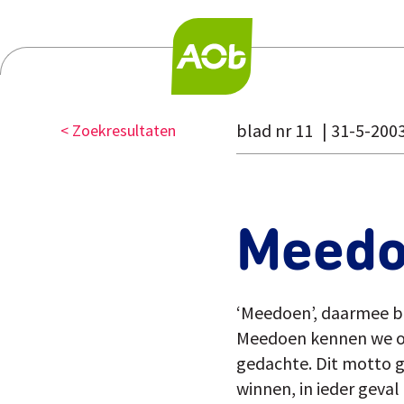
blad nr 11
31-5-200
< Zoekresultaten
Meed
‘Meedoen’, daarmee be
Meedoen kennen we oo
gedachte. Dit motto ga
winnen, in ieder geval