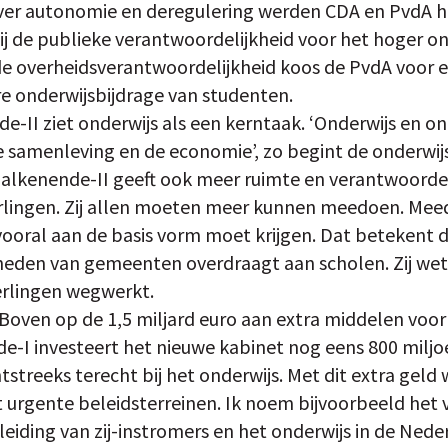
er autonomie en deregulering werden CDA en PvdA he
ij de publieke verantwoordelijkheid voor het hoger o
nde overheidsverantwoordelijkheid koos de PvdA voor
e onderwijsbijdrage van studenten.
-II ziet onderwijs als een kerntaak. ‘Onderwijs en on
de samenleving en de economie’, zo begint de onderwi
alkenende-II geeft ook meer ruimte en verantwoordel
erlingen. Zij allen moeten meer kunnen meedoen. Mee
vooral aan de basis vorm moet krijgen. Dat betekent 
eden van gemeenten overdraagt aan scholen. Zij wet
erlingen wegwerkt.
ij. Boven op de 1,5 miljard euro aan extra middelen voo
e-I investeert het nieuwe kabinet nog eens 800 miljo
streeks terecht bij het onderwijs. Met dit extra geld
t urgente beleidsterreinen. Ik noem bijvoorbeeld het
eiding van zij-instromers en het onderwijs in de Nede