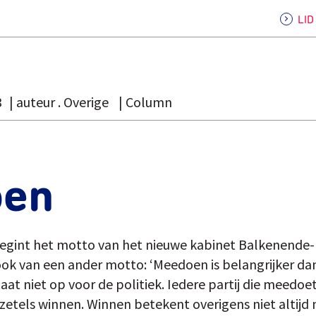
LI
3
auteur . Overige
Column
oen
gint het motto van het nieuwe kabinet Balkenende-I
k van een ander motto: ‘Meedoen is belangrijker dan
at niet op voor de politiek. Iedere partij die meedoet
 zetels winnen. Winnen betekent overigens niet altijd