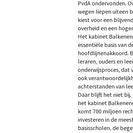
PvdA ondervonden. Ov
wegen liepen uiteen b
kiest voor een blijve
overheid en een hoger
Het kabinet Balkenende
essentiële basis van 
hoofdlijnenakkoord. B
leraren, ouders en le
onderwijsproces, dat 
ook verantwoordelijkh
achterstanden van le
Daar blijft het niet b
het kabinet Balkenend
komt 700 miljoen recht
investeren in de mees
basisscholen, de begel