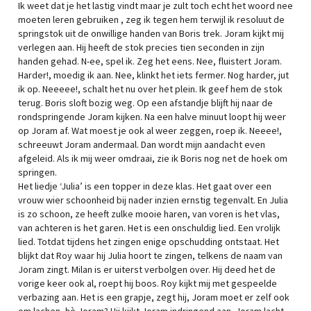
Ik weet dat je het lastig vindt maar je zult toch echt het woord nee
moeten leren gebruiken , zeg ik tegen hem terwijl ik resoluut de
springstok uit de onwillige handen van Boris trek. Joram kijkt mij
verlegen aan. Hij heeft de stok precies tien seconden in zijn
handen gehad. N-ee, spel ik. Zeg het eens. Nee, fluistert Joram.
Harder!, moedig ik aan. Nee, klinkt het iets fermer. Nog harder, jut
ik op. Neeeee!, schalt het nu over het plein. Ik geef hem de stok
terug. Boris sloft bozig weg. Op een afstandje blijft hij naar de
rondspringende Joram kijken. Na een halve minuut loopt hij weer
op Joram af. Wat moest je ook al weer zeggen, roep ik. Neeee!,
schreeuwt Joram andermaal. Dan wordt mijn aandacht even
afgeleid. Als ik mij weer omdraai, zie ik Boris nog net de hoek om
springen.
Het liedje ‘Julia’ is een topper in deze klas. Het gaat over een
vrouw wier schoonheid bij nader inzien ernstig tegenvalt. En Julia
is zo schoon, ze heeft zulke mooie haren, van voren is het vlas,
van achteren is het garen. Het is een onschuldig lied. Een vrolijk
lied. Totdat tijdens het zingen enige opschudding ontstaat. Het
blijkt dat Roy waar hij Julia hoort te zingen, telkens de naam van
Joram zingt. Milan is er uiterst verbolgen over. Hij deed het de
vorige keer ook al, roept hij boos. Roy kijkt mij met gespeelde
verbazing aan. Het is een grapje, zegt hij, Joram moet er zelf ook