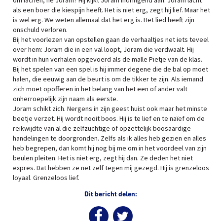
om lachen, hè Joram? Hij kijkt Joram indringend aan. Joram lacht
als een boer die kiespijn heeft. Het is niet erg, zegt hij lief. Maar het
is wel erg. We weten allemaal dat het erg is. Het lied heeft zijn
onschuld verloren.
Bij het voorlezen van opstellen gaan de verhaaltjes net iets teveel
over hem: Joram die in een val loopt, Joram die verdwaalt. Hij
wordt in hun verhalen opgevoerd als de malle Pietje van de klas.
Bij het spelen van een spel is hij immer degene die de bal op moet
halen, die eeuwig aan de beurt is om de tikker te zijn. Als iemand
zich moet opofferen in het belang van het een of ander valt
onherroepelijk zijn naam als eerste.
Joram schikt zich. Nergens in zijn geest huist ook maar het minste
beetje verzet. Hij wordt nooit boos. Hij is te lief en te naïef om de
reikwijdte van al die zelfzuchtige of opzettelijk boosaardige
handelingen te doorgronden. Zelfs als ik alles heb gezien en alles
heb begrepen, dan komt hij nog bij me om in het voordeel van zijn
beulen pleiten. Het is niet erg, zegt hij dan. Ze deden het niet
expres. Dat hebben ze net zelf tegen mij gezegd. Hij is grenzeloos
loyaal. Grenzeloos lief.
Dit bericht delen: