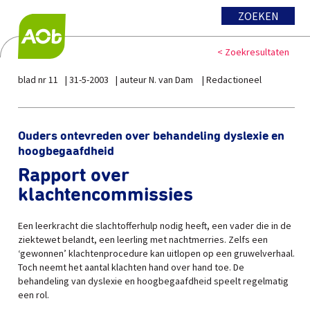
ZOEKEN
< Zoekresultaten
blad nr 11
31-5-2003
auteur N. van Dam
Redactioneel
Ouders ontevreden over behandeling dyslexie en
hoogbegaafdheid
Rapport over
klachtencommissies
Een leerkracht die slachtofferhulp nodig heeft, een vader die in de
ziektewet belandt, een leerling met nachtmerries. Zelfs een
‘gewonnen’ klachtenprocedure kan uitlopen op een gruwelverhaal.
Toch neemt het aantal klachten hand over hand toe. De
behandeling van dyslexie en hoogbegaafdheid speelt regelmatig
een rol.