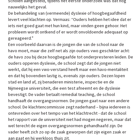
scholen aangesteld, tijdens het eerste onderzoek was dat nog
nauwelijks het geval.
De behandeling van (vermeende) dyslexie of hoogbegaafdheid
levert veel klachten op. Vermaas: “Ouders hebben het idee dat er
iets niet goed gaat met hun kind, maar vinden geen gehoor. Het
probleem wordt ontkend of er wordt onvoldoende adequaat op
gereageerd.”
Een voorbeeld daarvan is de jongen die van de school naar de
havo moet, maar die zelf net als zijn ouders vwo geschikter acht:
de havo zou bij deze hoogbegaafde tot onderpresteren leiden. De
ouders opperen dyslexie, de school zegt dat de jongen niet
werkt, dat hij een vwo-verstand heeft maar een havo-mentaliteit
en dat hij bovendien lastig is, evenals zijn ouders. Dezen lopen
stad en land af, zij benaderen ministerie, inspectie en de
Nijmeegse universiteit, die een test afneemt en de dyslexie
bevestigt. De vader betaalt remedial teaching, de school
handhaaft de overgangsnormen. De jongen gaat naar een andere
school. De klachtencommissie zegt naderhand – bijna iedereen is
ontevreden over het tempo van het klachtrecht - dat de school
het rapport van de universiteit niet had mogen negeren, maar dat
wel terecht de eigen overgangsnormen gehandhaafd zijn. De
vader heeft zich zo op de zaak geworpen dat zijn eigen zaak er
aan gaat en hij werkloos thuis zit.