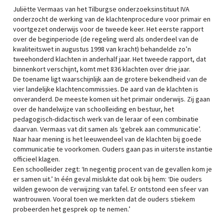
Juliëtte Vermaas van het Tilburgse onderzoeksinstituut IVA
onderzocht de werking van de klachtenprocedure voor primair en
voortgezet onderwijs voor de tweede keer. Het eerste rapport
over de beginperiode (de regeling werd als onderdeel van de
kwaliteitswet in augustus 1998 van kracht) behandelde zo’n
tweehonderd klachten in anderhalf jaar. Het tweede rapport, dat
binnenkort verschijnt, komt met 836 klachten over drie jaar.
De toename ligt waarschijnlijk aan de grotere bekendheid van de
vier landelijke klachtencommissies. De aard van de klachten is
onveranderd. De meeste komen uit het primair onderwijs. Zij gaan
over de handelwijze van schoolleiding en bestuur, het
pedagogisch-didactisch werk van de leraar of een combinatie
daarvan. Vermaas vat dit samen als ‘gebrek aan communicatie’.
Naar haar mening is het leeuwendeel van de klachten bij goede
communicatie te voorkomen. Ouders gaan pas in uiterste instantie
officieel klagen.
Een schoolleider zegt: ‘In negentig procent van de gevallen kom je
er samen uit.’ In één geval mislukte dat ook bij hem: ‘Die ouders
wilden gewoon de verwijzing van tafel. Er ontstond een sfeer van
wantrouwen. Vooral toen we merkten dat de ouders stiekem
probeerden het gesprek op te nemen.’