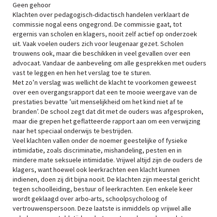
Geen gehoor
Klachten over pedagogisch-didactisch handelen verklaart de
commissie nogal eens ongegrond. De commissie gaat, tot
ergernis van scholen en klagers, nooit zelf actief op onderzoek
uit. Vaak voelen ouders zich voor leugenaar gezet. Scholen
trouwens ook, maar die beschikken in veel gevallen over een
advocaat. Vandaar de aanbeveling om alle gesprekken met ouders
vast te leggen en hen het verslag toe te sturen.
Met zo’n verslag was wellicht de klacht te voorkomen geweest
over een overgangsrapport dat een te mooie weergave van de
prestaties bevatte ’uit menselijkheid om het kind niet af te
branden’. De school zegt dat dit met de ouders was afgesproken,
maar die grepen het geflatteerde rapport aan om een verwijzing
naar het speciaal onderwijs te bestrijden.
Veel klachten vallen onder de noemer geestelijke of fysieke
intimidatie, zoals discriminatie, mishandeling, pesten en in
mindere mate seksuele intimidatie. Vrijwel altijd zijn de ouders de
klagers, want hoewel ook leerkrachten een klacht kunnen
indienen, doen zij dit bijna nooit. De klachten zijn meestal gericht
tegen schoolleiding, bestuur of leerkrachten. Een enkele keer
wordt geklaagd over arbo-arts, schoolpsycholoog of
vertrouwenspersoon. Deze laatste is inmiddels op vrijwel alle