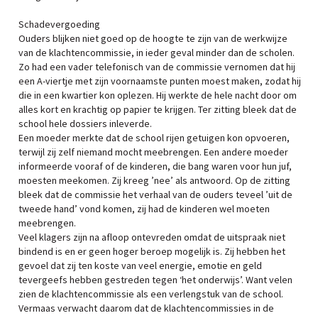
Schadevergoeding
Ouders blijken niet goed op de hoogte te zijn van de werkwijze
van de klachtencommissie, in ieder geval minder dan de scholen.
Zo had een vader telefonisch van de commissie vernomen dat hij
een A-viertje met zijn voornaamste punten moest maken, zodat hij
die in een kwartier kon oplezen. Hij werkte de hele nacht door om
alles kort en krachtig op papier te krijgen. Ter zitting bleek dat de
school hele dossiers inleverde.
Een moeder merkte dat de school rijen getuigen kon opvoeren,
terwijl zij zelf niemand mocht meebrengen. Een andere moeder
informeerde vooraf of de kinderen, die bang waren voor hun juf,
moesten meekomen. Zij kreeg ’nee’ als antwoord. Op de zitting
bleek dat de commissie het verhaal van de ouders teveel ’uit de
tweede hand’ vond komen, zij had de kinderen wel moeten
meebrengen.
Veel klagers zijn na afloop ontevreden omdat de uitspraak niet
bindend is en er geen hoger beroep mogelijk is. Zij hebben het
gevoel dat zij ten koste van veel energie, emotie en geld
tevergeefs hebben gestreden tegen ‘het onderwijs’. Want velen
zien de klachtencommissie als een verlengstuk van de school.
Vermaas verwacht daarom dat de klachtencommissies in de