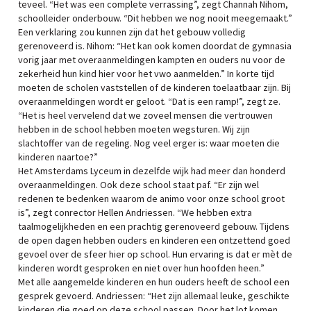
teveel. “Het was een complete verrassing”, zegt Channah Nihom,
schoolleider onderbouw. “Dit hebben we nog nooit meegemaakt.”
Een verklaring zou kunnen zijn dat het gebouw volledig
gerenoveerd is. Nihom: “Het kan ook komen doordat de gymnasia
vorig jaar met overaanmeldingen kampten en ouders nu voor de
zekerheid hun kind hier voor het vwo aanmelden.” In korte tijd
moeten de scholen vaststellen of de kinderen toelaatbaar zijn. Bij
overaanmeldingen wordt er geloot. “Dat is een ramp!”, zegt ze.
“Het is heel vervelend dat we zoveel mensen die vertrouwen
hebben in de school hebben moeten wegsturen. Wij zijn
slachtoffer van de regeling. Nog veel erger is: waar moeten die
kinderen naartoe?”
Het Amsterdams Lyceum in dezelfde wijk had meer dan honderd
overaanmeldingen. Ook deze school staat paf. “Er zijn wel
redenen te bedenken waarom de animo voor onze school groot
is”, zegt conrector Hellen Andriessen. “We hebben extra
taalmogelijkheden en een prachtig gerenoveerd gebouw. Tijdens
de open dagen hebben ouders en kinderen een ontzettend goed
gevoel over de sfeer hier op school. Hun ervaring is dat er mèt de
kinderen wordt gesproken en niet over hun hoofden heen.”
Met alle aangemelde kinderen en hun ouders heeft de school een
gesprek gevoerd. Andriessen: “Het zijn allemaal leuke, geschikte
kinderen die goed op deze school passen. Door het lot komen