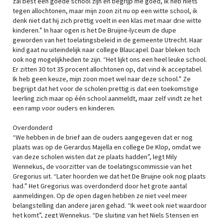
zal best een goede school zijn en begrijp me goed, ik heb niets
tegen allochtonen, maar mijn zoon zit nu op een witte school, ik
denk niet dat hij zich prettig voelt in een klas met maar drie witte
kinderen.” In haar ogen is het De Bruijne-lyceum de dupe
geworden van het toelatingsbeleid in de gemeente Utrecht. Haar
kind gaat nu uiteindelijk naar college Blaucapel. Daar bleken toch
ook nog mogelijkheden te zijn. “Het lijkt ons een heel leuke school.
Er zitten 30 tot 35 procent allochtonen op, dat vind ik acceptabel.
Ik heb geen keuze, mijn zoon moet wel naar deze school.” Ze
begrijpt dat het voor de scholen prettig is dat een toekomstige
leerling zich maar op één school aanmeldt, maar zelf vindt ze het
een ramp voor ouders en kinderen.
Overdonderd
“We hebben in de brief aan de ouders aangegeven dat er nog
plaats was op de Gerardus Majella en college De Klop, omdat we
van deze scholen wisten dat ze plaats hadden”, legt Mily
Wennekus, de voorzitter van de toelatingscommissie van het
Gregorius uit. “Later hoorden we dat het De Bruijne ook nog plaats
had.” Het Gregorius was overdonderd door het grote aantal
aanmeldingen. Op de open dagen hebben ze niet veel meer
belangstelling dan andere jaren gehad. “Ik weet ook niet waardoor
het komt”, zegt Wennekus. “De sluiting van het Niels Stensen en