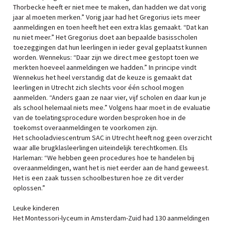
Thorbecke heeft er niet mee te maken, dan hadden we dat vorig
jaar al moeten merken.” Vorig jaar had het Gregorius iets meer
aanmeldingen en toen heeft het een extra klas gemaakt. “Dat kan
nu niet meer.” Het Gregorius doet aan bepaalde basisscholen
toezeggingen dat hun leerlingen in ieder geval geplaatst kunnen
worden. Wennekus: “Daar zijn we direct mee gestopt toen we
merkten hoeveel aanmeldingen we hadden.” In principe vindt
Wennekus het heel verstandig dat de keuze is gemaakt dat
leerlingen in Utrecht zich slechts voor één school mogen
aanmelden. “Anders gaan ze naar vier, vijf scholen en daar kun je
als school helemaal niets mee.” Volgens haar moet in de evaluatie
van de toelatingsprocedure worden besproken hoe in de
toekomst overaanmeldingen te voorkomen zijn.
Het schooladviescentrum SAC in Utrecht heeft nog geen overzicht
waar alle brugklasleerlingen uiteindelijk terechtkomen. Els
Harleman: “We hebben geen procedures hoe te handelen bij
overaanmeldingen, want het is niet eerder aan de hand geweest.
Het is een zaak tussen schoolbesturen hoe ze dit verder
oplossen.”
Leuke kinderen
Het Montessori-lyceum in Amsterdam-Zuid had 130 aanmeldingen