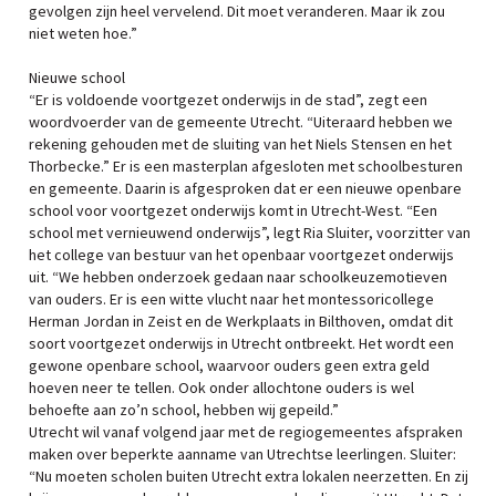
gevolgen zijn heel vervelend. Dit moet veranderen. Maar ik zou
niet weten hoe.”
Nieuwe school
“Er is voldoende voortgezet onderwijs in de stad”, zegt een
woordvoerder van de gemeente Utrecht. “Uiteraard hebben we
rekening gehouden met de sluiting van het Niels Stensen en het
Thorbecke.” Er is een masterplan afgesloten met schoolbesturen
en gemeente. Daarin is afgesproken dat er een nieuwe openbare
school voor voortgezet onderwijs komt in Utrecht-West. “Een
school met vernieuwend onderwijs”, legt Ria Sluiter, voorzitter van
het college van bestuur van het openbaar voortgezet onderwijs
uit. “We hebben onderzoek gedaan naar schoolkeuzemotieven
van ouders. Er is een witte vlucht naar het montessoricollege
Herman Jordan in Zeist en de Werkplaats in Bilthoven, omdat dit
soort voortgezet onderwijs in Utrecht ontbreekt. Het wordt een
gewone openbare school, waarvoor ouders geen extra geld
hoeven neer te tellen. Ook onder allochtone ouders is wel
behoefte aan zo’n school, hebben wij gepeild.”
Utrecht wil vanaf volgend jaar met de regiogemeentes afspraken
maken over beperkte aanname van Utrechtse leerlingen. Sluiter:
“Nu moeten scholen buiten Utrecht extra lokalen neerzetten. En zij