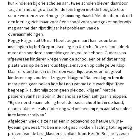
hun kinderen bij drie scholen aan, twee scholen bleven daardoor
tot juni in het ongewisse. En de leerlingen met de hoogste Cito-
score werden zoveel mogelijk binnengehaald. Met de afspraak dat
een leerling zich maar voor één school voor voortgezet onderwijs
mag aanmelden rijst dit jaar het probleem van de
overaanmeldingen.
Peggy Huijgen uit Utrecht heeft begin maart haar zoon laten
inschrijven bij het Gregoriuscollege in Utrecht. Deze school bleek
meer dan honderd aanmeldingen teveel te hebben. Ouders van
afgewezen kinderen kregen van de school een brief dat er nog
plaats was op de Gerardus Majella-mavo en op college De Klop.
Maar er stond ook in dat er een wachtlijst was voor het geval
kinderen nog zouden afzeggen. Huijgen: “Na tien dagen ben ik
maar eens gaan bellen hoe het nou zat met die wachtlijst. Toen
begreep ik al dat mijn zoon geen plek zou krijgen.” Met de
papieren van haar zoon in de hand is ze toen zelf gaan shoppen.
“Bij de eerste aanmelding heeft de basisschool het in de hand,
daarna lukt het je als ouder nog wel om hem bij een aantal scholen
in te laten schrijven.”
Afgelopen week is ze naar een inloopavond op het De Bruijne-
lyceum geweest. “Ik ben me rot geschrokken. Tachtig tot negentig
procent van de brugklassers is allochtoon. Het De Bruijne-lyceum