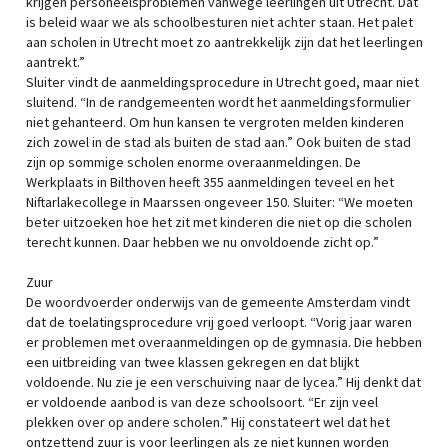
krijgen personeelsproblemen vanwege leerlingen uit Utrecht. Dat
is beleid waar we als schoolbesturen niet achter staan. Het palet
aan scholen in Utrecht moet zo aantrekkelijk zijn dat het leerlingen
aantrekt.”
Sluiter vindt de aanmeldingsprocedure in Utrecht goed, maar niet
sluitend. “In de randgemeenten wordt het aanmeldingsformulier
niet gehanteerd. Om hun kansen te vergroten melden kinderen
zich zowel in de stad als buiten de stad aan.” Ook buiten de stad
zijn op sommige scholen enorme overaanmeldingen. De
Werkplaats in Bilthoven heeft 355 aanmeldingen teveel en het
Niftarlakecollege in Maarssen ongeveer 150. Sluiter: “We moeten
beter uitzoeken hoe het zit met kinderen die niet op die scholen
terecht kunnen. Daar hebben we nu onvoldoende zicht op.”
Zuur
De woordvoerder onderwijs van de gemeente Amsterdam vindt
dat de toelatingsprocedure vrij goed verloopt. “Vorig jaar waren
er problemen met overaanmeldingen op de gymnasia. Die hebben
een uitbreiding van twee klassen gekregen en dat blijkt
voldoende. Nu zie je een verschuiving naar de lycea.” Hij denkt dat
er voldoende aanbod is van deze schoolsoort. “Er zijn veel
plekken over op andere scholen.” Hij constateert wel dat het
ontzettend zuur is voor leerlingen als ze niet kunnen worden