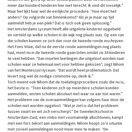
meer dan honderd kinderen hier niet terecht. Ik vind dit vreselijk.”
Maar het lijkt haar wel de eerlijkste procedure. “Hoe moet het
anders? Op volgorde van binnenkomst? Als je je maar op tijd
aanmeldt heb je een plek? Dat is toch ook geen oplossing.”
Het Amsterdams Lyceum heeft alle uitgelote kinderen opgebeld
en verteld op welke scholen in de wijk nog plaats was. Op een van
die scholen kunnen ze zich dan voor de tweede ronde inschrijven.
Het Fons Vitae, dat na de eerste ronde aanmeldingen nog plaats
had, moet nu in de tweede ronde gaan loten omdat ze 34 kinderen
te veel hebben. “Dan moeten leerlingen die uitgeloot worden naar
scholen waar ze helemaal niet voor hebben gekozen”, zegt Nihom
van het Montessori-lyceum. “Dat wordt heel problematisch. Dat
levert nog wel de nodige commotie op, denk ik.”
Toch meent ook Nihom dat de toelatingsprocedure zoals die nu is,
het beste is. “Toen kinderen zich op meerdere scholen konden
aanmelden, wisten scholen absoluut niet waar ze aan toe waren.”
Het probleem van de overaanmeldingen kan volgens haar door de
scholen niet worden opgelost. “Wat je ziet is dat het probleem
tussen zwart en wit zich verscherpt.” De Sweelinckschool in
Amsterdam-Zuid, een vmbo met voornamelijk allochtonen, kampt
met een fors tekort aan aanmeldingen. Nihom hoopt zo’n situatie
met zoveel aanmeldingen nooit meer mee te maken. “De