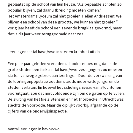
geplaatst op de school van hun keuze. “Als bepaalde scholen zo
populair blijven, zal daar uitbreiding moeten komen.”
Het Amsterdams Lyceum zal niet groeien. Hellen Andriessen: We
blijven een school van deze grootte, we kunnen niet groeien.”
Vorig jaar heeft de school een zevende brugklas gevormd, maar
dat is dit jaar weer teruggedraaid naar zes.
Leerlingenaantal havo/vwo in steden krabbelt uit dal
Een paar jaar geleden vreesden schooldirecties nog dat in de
grote steden een flink aantal havo/vwo-vestigingen zou moeten
sluiten vanwege gebrek aan leerlingen. Door de verzwarting van
de leerlingenpopulatie zouden steeds meer witte jongeren de
steden verlaten. En hoewel het scholingsniveau van allochtonen
vooruitgaat, zou dat niet voldoende zijn om de gaten op te vullen.
De sluiting van het Niels Stensen en het Thorbecke in Utrecht was
slechts de voorbode. Maar de dip lijkt voorbij, afgaande op de
cijfers van de onderwijsinspectie.
Aantal leerlingen in havo/vwo