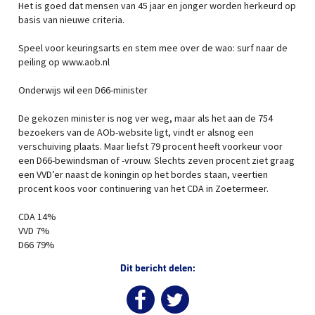
Het is goed dat mensen van 45 jaar en jonger worden herkeurd op
basis van nieuwe criteria.
Speel voor keuringsarts en stem mee over de wao: surf naar de
peiling op www.aob.nl
Onderwijs wil een D66-minister
De gekozen minister is nog ver weg, maar als het aan de 754
bezoekers van de AOb-website ligt, vindt er alsnog een
verschuiving plaats. Maar liefst 79 procent heeft voorkeur voor
een D66-bewindsman of -vrouw. Slechts zeven procent ziet graag
een VVD’er naast de koningin op het bordes staan, veertien
procent koos voor continuering van het CDA in Zoetermeer.
CDA 14%
VVD 7%
D66 79%
Dit bericht delen: