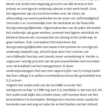
bleek ook al dat ruim negentig procent van alle leraren in het
primair en voortgezet onderwijs plezier in het werk heeft. Over
het algemeen zijn zij vooral tevreden over de sfeer, de
afwisseling van werkzaamheden en de mate van zelfstandigheid.
Onvrede is er voornamelijk over de werkdruk en de financiële
doorgroeimogelijkheden. Afgestudeerden van de pabo die buiten
het onderwijs zijn gaan werken, noemen een lagere werkdruk en
kleinere klassen als voorwaarden om alsnog in het onderwijs te
gaan werken. Ook concludeert het ministerie dat
doorgroeimogelijkheden met name in het primair en voortgezet
onderwijs beperkt zijn, al komt daar door het creëren van
verschillende functies wel steeds meer verandering in. Verder is
ongeveer veertig procent van de personeelsleden niet tevreden
over de kwaliteit van het management. Al doen
onderwijsmanagers het met een rapportcijfer van 5,5 ietsje beter
dan hun collega’s in andere overheidssectoren die gemiddeld een
5,3 scoren.
Volgens het onderzoek van de Vos/ABB scoorde ‘het
werkgeversschap’ in 1998 nog een 5,9, inmiddels is dat een 6,6. Uit
het onderzoek blijkt dat scholen meer zelf moeten doen om het
lerarentekort te bestrijden. Werkgevers moeten meer aandacht
besteden aan werving en selectie en het binden van het zittend