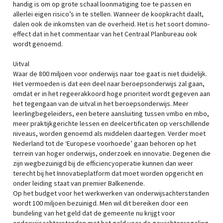
handig is om op grote schaal loonmatiging toe te passen en
allerlei eigen risico’s in te stellen. Wanneer de koopkracht daalt,
dalen ook de inkomsten van de overheid. Het is het soort domino-
effect dat in het commentaar van het Centraal Planbureau ook
wordt genoemd.
Uitval
Waar de 800 miljoen voor onderwijs naar toe gaat is niet duidelijk.
Het vermoeden is dat een deel naar beroepsonderwijs zal gaan,
omdat er in het regeerakkoord hoge prioriteit wordt gegeven aan
het tegengaan van de uitval in het beroepsonderwijs. Meer
leerlingbegeleiders, een betere aansluiting tussen vmbo en mbo,
meer praktijkgerichte lessen en deelcertificaten op verschillende
niveaus, worden genoemd als middelen daartegen. Verder moet
Nederland tot de ‘Europese voorhoede’ gaan behoren op het
terrein van hoger onderwijs, onderzoek en innovatie. Degenen die
zijn wegbezuinigd bij de efficiencyoperatie kunnen dan weer
terecht bij het Innovatieplatform dat moet worden opgericht en
onder leiding staat van premier Balkenende.
Op het budget voor het werkwerken van onderwijsachterstanden
wordt 100 miljoen bezuinigd. Men wil dit bereiken door een
bundeling van het geld dat de gemeente nu krijgt voor