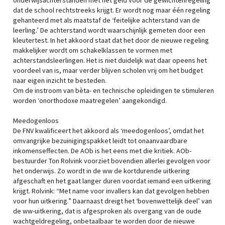
onderwijsachterstanden met het geld voor de gewichtenregeling
dat de school rechtstreeks krijgt. Er wordt nog maar één regeling
gehanteerd met als maatstaf de ‘feitelijke achterstand van de
leerling.’ De achterstand wordt waarschijnlijk gemeten door een
kleutertest. In het akkoord staat dat het door de nieuwe regeling
makkelijker wordt om schakelklassen te vormen met
achterstandsleerlingen. Het is niet duidelijk wat daar opeens het
voordeel van is, maar verder blijven scholen vrij om het budget
naar eigen inzicht te besteden.
Om de instroom van bèta- en technische opleidingen te stimuleren
worden ‘onorthodoxe maatregelen’ aangekondigd.
Meedogenloos
De FNV kwalificeert het akkoord als ‘meedogenloos’, omdat het
omvangrijke bezuinigingspakket leidt tot onaanvaardbare
inkomenseffecten. De AOb is het eens met die kritiek. AOb-
bestuurder Ton Rolvink voorziet bovendien allerlei gevolgen voor
het onderwijs. Zo wordt in de ww de kortdurende uitkering
afgeschaft en het gaat langer duren voordat iemand een uitkering
krijgt. Rolvink: “Met name voor invallers kan dat gevolgen hebben
voor hun uitkering.” Daarnaast dreigt het ‘bovenwettelijk deel’ van
de ww-uitkering, dat is afgesproken als overgang van de oude
wachtgeldregeling, onbetaalbaar te worden door de nieuwe