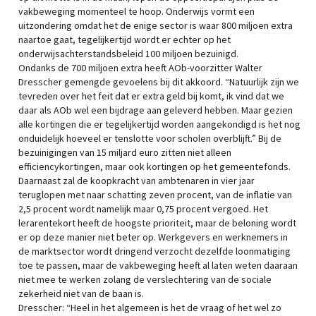
vakbeweging momenteel te hoop. Onderwijs vormt een
uitzondering omdat het de enige sector is waar 800 miljoen extra
naartoe gaat, tegelijkertijd wordt er echter op het
onderwijsachterstandsbeleid 100 miljoen bezuinigd.
Ondanks de 700 miljoen extra heeft AOb-voorzitter Walter
Dresscher gemengde gevoelens bij dit akkoord. “Natuurlijk zijn we
tevreden over het feit dat er extra geld bij komt, ik vind dat we
daar als AOb wel een bijdrage aan geleverd hebben. Maar gezien
alle kortingen die er tegelijkertijd worden aangekondigd is het nog
onduidelijk hoeveel er tenslotte voor scholen overblijft.” Bij de
bezuinigingen van 15 miljard euro zitten niet alleen
efficiencykortingen, maar ook kortingen op het gemeentefonds.
Daarnaast zal de koopkracht van ambtenaren in vier jaar
teruglopen met naar schatting zeven procent, van de inflatie van
2,5 procent wordt namelijk maar 0,75 procent vergoed. Het
lerarentekort heeft de hoogste prioriteit, maar de beloning wordt
er op deze manier niet beter op. Werkgevers en werknemers in
de marktsector wordt dringend verzocht dezelfde loonmatiging
toe te passen, maar de vakbeweging heeft al laten weten daaraan
niet mee te werken zolang de verslechtering van de sociale
zekerheid niet van de baan is.
Dresscher: “Heel in het algemeen is het de vraag of het wel zo