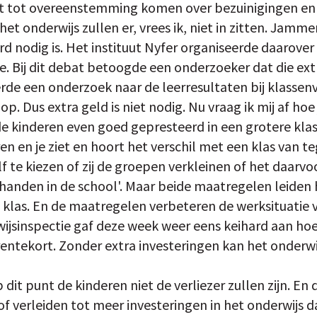
st tot overeenstemming komen over bezuinigingen en
et onderwijs zullen er, vrees ik, niet in zitten. Jamme
d nodig is. Het instituut Nyfer organiseerde daarov
e. Bij dit debat betoogde een onderzoeker dat die ext
erde een onderzoek naar de leerresultaten bij klassen
p. Dus extra geld is niet nodig. Nu vraag ik mij af hoe
 kinderen even goed gepresteerd in een grotere klas
en en je ziet en hoort het verschil met een klas van t
elf te kiezen of zij de groepen verkleinen of het daar
handen in de school'. Maar beide maatregelen leiden
e klas. En de maatregelen verbeteren de werksituatie 
ijsinspectie gaf deze week weer eens keihard aan hoe 
entekort. Zonder extra investeringen kan het onderwij
it punt de kinderen niet de verliezer zullen zijn. En 
f verleiden tot meer investeringen in het onderwijs d