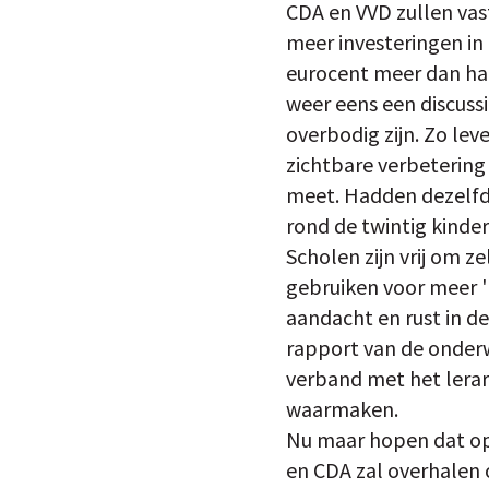
CDA en VVD zullen va
meer investeringen in h
eurocent meer dan har
weer eens een discussi
overbodig zijn. Zo lev
zichtbare verbetering o
meet. Hadden dezelfde
rond de twintig kinder
Scholen zijn vrij om z
gebruiken voor meer '
aandacht en rust in d
rapport van de onderw
verband met het lerar
waarmaken.
Nu maar hopen dat op d
en CDA zal overhalen o