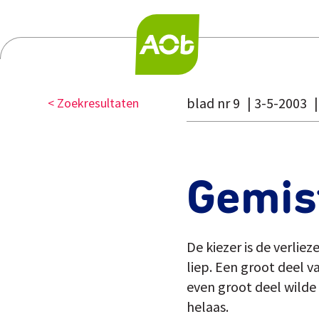
blad nr 9
3-5-2003
< Zoekresultaten
Gemis
De kiezer is de verlie
liep. Een groot deel v
even groot deel wilde
helaas.