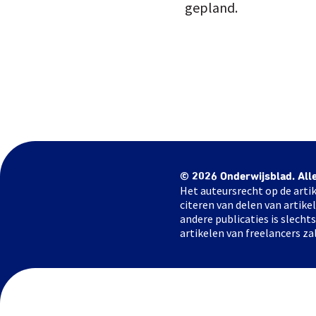
gepland.
© 2026 Onderwijsblad. All
Het auteursrecht op de artik
citeren van delen van artik
andere publicaties is slech
artikelen van freelancers za