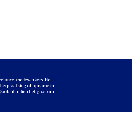
freelance-medewerkers. Het
 herplaatsing of opname in
@aob.nl Indien het gaat om