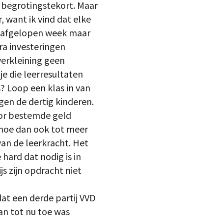
 begrotingstekort. Maar
r, want ik vind dat elke
er afgelopen week maar
ra investeringen
verkleining geen
 je die leerresultaten
? Loop een klas in van
egen de dertig kinderen.
voor bestemde geld
 hoe dan ook tot meer
van de leerkracht. Het
hard dat nodig is in
s zijn opdracht niet
dat een derde partij VVD
an tot nu toe was