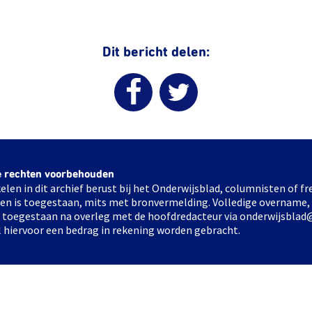
Dit bericht delen:
e rechten voorbehouden
elen in dit archief berust bij het Onderwijsblad, columnisten of 
elen is toegestaan, mits met bronvermelding. Volledige overname,
ts toegestaan na overleg met de hoofdredacteur via onderwijsblad
l hiervoor een bedrag in rekening worden gebracht.