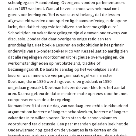
schoolgegaan. Maandenlang. Overigens vonden parlementariërs
dat in 1857 wel best. Want al te veel school was helemaal niet
goed voor leerlingen. ‘Het is van uiterst belang, dat de lessen
afgewisseld worden door spel en ligchaamsoefening in de opene
lucht, dus dat het opgesloten blijven zoo kort mogelijk dure.’
Schooltijden en vakantieregelingen zijn al eeuwen onderwerp van
discussie. Zonder dat daar overigens enige ratio aan ten
grondslag ligt. Het boekje Lesuren en schooltijden in het primair
onderwijs van ITS-onderzoeker Nico van Kessel laat zo aardig zien
dat alle regelingen voortkomen uit religieuze overwegingen, de
werkomstandigheden op het platteland, traditie of
bezuinigingsdrift. De laatste aanslag op het wekelijkse aantal
lesuren was immers de vierjarigenmaatregel van minister
Deetman, die in 1986 werd ingevoerd en goddank in 1990
ongedaan gemaakt. Deetman halveerde voor kleuters het aantal
uren. Daarna gebeurde dat in mindere mate opnieuw door het niet
compenseren van de adv-regeling.
Niemand heeft tot op de dag van vandaag een echt steekhoudend
argument om kortere of langere schoolweken, kortere of langere
vakanties in te willen voeren. Toch staan de schoolvakanties
voortdurend ter discussie. Een paar maanden geleden leek het de
Onderwijsraad nog goed om de vakanties in te korten en de