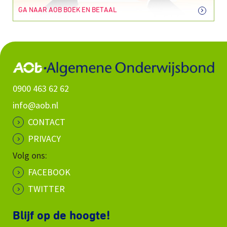
GA NAAR AOB BOEK EN BETAAL
0900 463 62 62
info@aob.nl
CONTACT
PRIVACY
Volg ons:
FACEBOOK
TWITTER
Blijf op de hoogte!