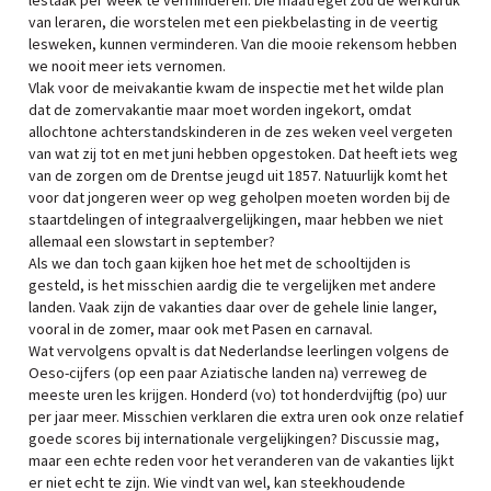
lestaak per week te verminderen. Die maatregel zou de werkdruk
van leraren, die worstelen met een piekbelasting in de veertig
lesweken, kunnen verminderen. Van die mooie rekensom hebben
we nooit meer iets vernomen.
Vlak voor de meivakantie kwam de inspectie met het wilde plan
dat de zomervakantie maar moet worden ingekort, omdat
allochtone achterstandskinderen in de zes weken veel vergeten
van wat zij tot en met juni hebben opgestoken. Dat heeft iets weg
van de zorgen om de Drentse jeugd uit 1857. Natuurlijk komt het
voor dat jongeren weer op weg geholpen moeten worden bij de
staartdelingen of integraalvergelijkingen, maar hebben we niet
allemaal een slowstart in september?
Als we dan toch gaan kijken hoe het met de schooltijden is
gesteld, is het misschien aardig die te vergelijken met andere
landen. Vaak zijn de vakanties daar over de gehele linie langer,
vooral in de zomer, maar ook met Pasen en carnaval.
Wat vervolgens opvalt is dat Nederlandse leerlingen volgens de
Oeso-cijfers (op een paar Aziatische landen na) verreweg de
meeste uren les krijgen. Honderd (vo) tot honderdvijftig (po) uur
per jaar meer. Misschien verklaren die extra uren ook onze relatief
goede scores bij internationale vergelijkingen? Discussie mag,
maar een echte reden voor het veranderen van de vakanties lijkt
er niet echt te zijn. Wie vindt van wel, kan steekhoudende