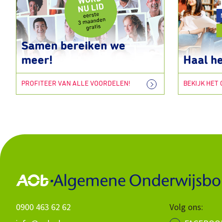
Samen bereiken we
meer!
Haal he
PROFITEER VAN ALLE VOORDELEN!
BEKIJK HET
0900 463 62 62
Volg ons: