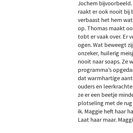
Jochem bijvoorbeeld. H
raakt er ook nooit bij
verbaast het hem wat hi
op. Thomas maakt ook 
tobt er vaak over. Er v
ogen. Wat beweegt zij
onzeker, huilerig meis
nooit naar soaps. Ze 
programma’s opgedane 
dat warmhartige aantr
ouders en leerkrachten
ze er een beetje minde
plotseling met de rug 
ik. Maggie heft haar 
Laat haar maar. Maggi