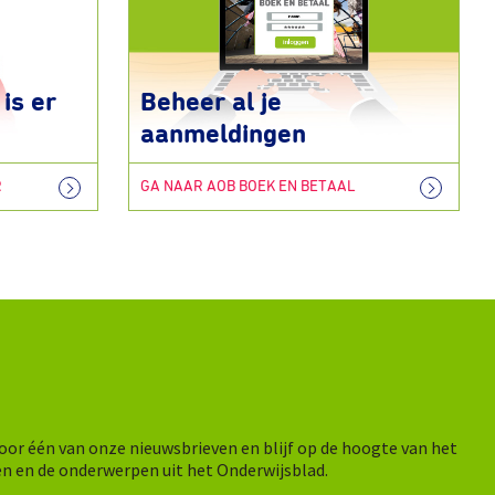
is er
Beheer al je
aanmeldingen
R
GA NAAR AOB BOEK EN BETAAL
n voor één van onze nieuwsbrieven en blijf op de hoogte van het
en en de onderwerpen uit het Onderwijsblad.