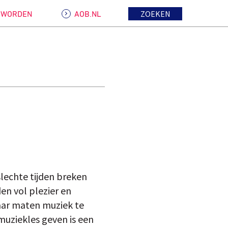
ZOEKEN
D WORDEN
AOB.NL
slechte tijden breken
en vol plezier en
aar maten muziek te
 muziekles geven is een