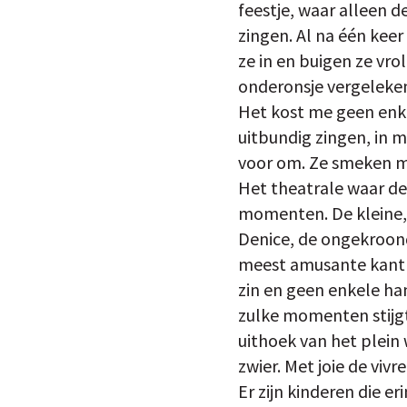
feestje, waar alleen 
zingen. Al na één keer
ze in en buigen ze vrol
onderonsje vergeleken
Het kost me geen enke
uitbundig zingen, in 
voor om. Ze smeken me
Het theatrale waar dez
momenten. De kleine, 
Denice, de ongekroond
meest amusante kant zi
zin en geen enkele han
zulke momenten stijgt 
uithoek van het plein
zwier. Met joie de vivre
Er zijn kinderen die e