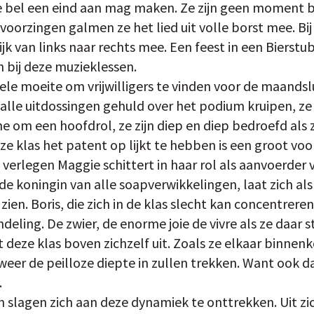
de bel een eind aan mag maken. Ze zijn geen moment b
 voorzingen galmen ze het lied uit volle borst mee. B
ijk van links naar rechts mee. Een feest in een Bierstu
 bij deze muzieklessen.
le moeite om vrijwilligers te vinden voor de maandslu
malle uitdossingen gehuld over het podium kruipen, ze
 om een hoofdrol, ze zijn diep en diep bedroefd als z
e klas het patent op lijkt te hebben is een groot voo
verlegen Maggie schittert in haar rol als aanvoerder 
e koningin van alle soapverwikkelingen, laat zich als
en. Boris, die zich in de klas slecht kan concentrere
deling. De zwier, de enorme joie de vivre als ze daar 
deze klas boven zichzelf uit. Zoals ze elkaar binnenk
 weer de peilloze diepte in zullen trekken. Want ook 
.
rin slagen zich aan deze dynamiek te onttrekken. Uit zi