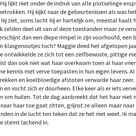
ij lijkt niet onder de indruk van alle plotselinge eru
 betrokken. Hij kijkt naar de gebeurtenissen als was he
j ziet, soms lacht hij er hartelijk om, meestal haalt h
zelden deel uit van al deze toestanden maar ze vero
erschijnt dan een diepe rimpel in zijn voorhoofd, een b
n klasgenootjes toch? Maggie deed het afgelopen jaar
je ontwikkelde ze zich tot een zelfbewuste, pittige mei
wist dan ook niet wat haar overkwam toen al haar vrie
kennis met verve toepasten in hun eigen levens. Al 
ekken en koelbloedige afstoten verwarde haar zeer. Z
 en vocht zich er doorheen. Elke keer als er iets ver
r om huilen. Tot de dag aanbreekt dat het haar niet m
naar haar toe gaat zitten, grijnst ze alleen maar naar
handen in de lucht ten teken dat ze het niet weet. Ik
e stemt lachend in.