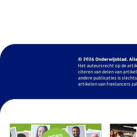
© 2026 Onderwijsblad. All
Het auteursrecht op de artik
citeren van delen van artik
andere publicaties is slech
artikelen van freelancers za