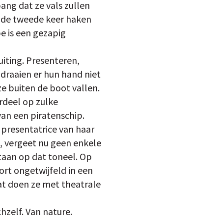
ang dat ze vals zullen
ij de tweede keer haken
be is een gezapig
iting. Presenteren,
 draaien er hun hand niet
e buiten de boot vallen.
rdeel op zulke
van een piratenschip.
 presentatrice van haar
n, vergeet nu geen enkele
staan op dat toneel. Op
ort ongetwijfeld in een
dat doen ze met theatrale
chzelf. Van nature.