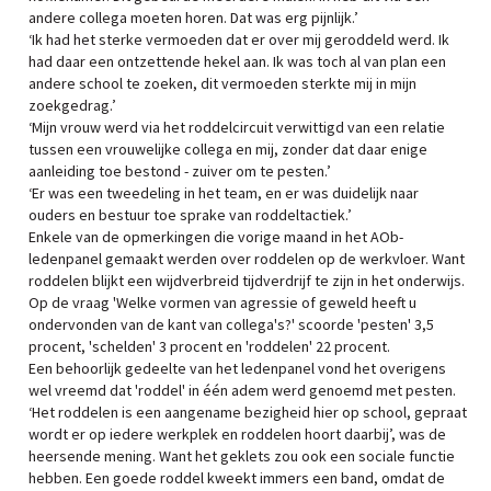
andere collega moeten horen. Dat was erg pijnlijk.’
‘Ik had het sterke vermoeden dat er over mij geroddeld werd. Ik
had daar een ontzettende hekel aan. Ik was toch al van plan een
andere school te zoeken, dit vermoeden sterkte mij in mijn
zoekgedrag.’
‘Mijn vrouw werd via het roddelcircuit verwittigd van een relatie
tussen een vrouwelijke collega en mij, zonder dat daar enige
aanleiding toe bestond - zuiver om te pesten.’
‘Er was een tweedeling in het team, en er was duidelijk naar
ouders en bestuur toe sprake van roddeltactiek.’
Enkele van de opmerkingen die vorige maand in het AOb-
ledenpanel gemaakt werden over roddelen op de werkvloer. Want
roddelen blijkt een wijdverbreid tijdverdrijf te zijn in het onderwijs.
Op de vraag 'Welke vormen van agressie of geweld heeft u
ondervonden van de kant van collega's?' scoorde 'pesten' 3,5
procent, 'schelden' 3 procent en 'roddelen' 22 procent.
Een behoorlijk gedeelte van het ledenpanel vond het overigens
wel vreemd dat 'roddel' in één adem werd genoemd met pesten.
‘Het roddelen is een aangename bezigheid hier op school, gepraat
wordt er op iedere werkplek en roddelen hoort daarbij’, was de
heersende mening. Want het geklets zou ook een sociale functie
hebben. Een goede roddel kweekt immers een band, omdat de