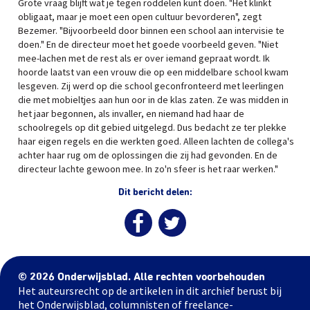
Grote vraag blijft wat je tegen roddelen kunt doen. "Het klinkt
obligaat, maar je moet een open cultuur bevorderen", zegt
Bezemer. "Bijvoorbeeld door binnen een school aan intervisie te
doen." En de directeur moet het goede voorbeeld geven. "Niet
mee-lachen met de rest als er over iemand gepraat wordt. Ik
hoorde laatst van een vrouw die op een middelbare school kwam
lesgeven. Zij werd op die school geconfronteerd met leerlingen
die met mobieltjes aan hun oor in de klas zaten. Ze was midden in
het jaar begonnen, als invaller, en niemand had haar de
schoolregels op dit gebied uitgelegd. Dus bedacht ze ter plekke
haar eigen regels en die werkten goed. Alleen lachten de collega's
achter haar rug om de oplossingen die zij had gevonden. En de
directeur lachte gewoon mee. In zo'n sfeer is het raar werken."
Dit bericht delen:
© 2026 Onderwijsblad. Alle rechten voorbehouden
Het auteursrecht op de artikelen in dit archief berust bij
het Onderwijsblad, columnisten of freelance-