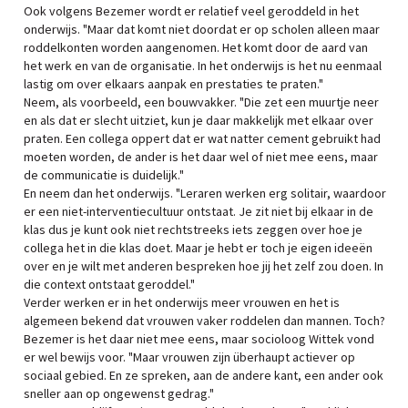
Ook volgens Bezemer wordt er relatief veel geroddeld in het
onderwijs. "Maar dat komt niet doordat er op scholen alleen maar
roddelkonten worden aangenomen. Het komt door de aard van
het werk en van de organisatie. In het onderwijs is het nu eenmaal
lastig om over elkaars aanpak en prestaties te praten."
Neem, als voorbeeld, een bouwvakker. "Die zet een muurtje neer
en als dat er slecht uitziet, kun je daar makkelijk met elkaar over
praten. Een collega oppert dat er wat natter cement gebruikt had
moeten worden, de ander is het daar wel of niet mee eens, maar
de communicatie is duidelijk."
En neem dan het onderwijs. "Leraren werken erg solitair, waardoor
er een niet-interventiecultuur ontstaat. Je zit niet bij elkaar in de
klas dus je kunt ook niet rechtstreeks iets zeggen over hoe je
collega het in die klas doet. Maar je hebt er toch je eigen ideeën
over en je wilt met anderen bespreken hoe jij het zelf zou doen. In
die context ontstaat geroddel."
Verder werken er in het onderwijs meer vrouwen en het is
algemeen bekend dat vrouwen vaker roddelen dan mannen. Toch?
Bezemer is het daar niet mee eens, maar socioloog Wittek vond
er wel bewijs voor. "Maar vrouwen zijn überhaupt actiever op
sociaal gebied. En ze spreken, aan de andere kant, een ander ook
sneller aan op ongewenst gedrag."