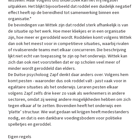
wisselen. Maar volgens ons onderzoek kan het vrij negatief
uitpakken. Het blijkt bijvoorbeeld dat roddel een duidelijk negatief
effect heeft op de bereidheid tot samenwerking binnen een
organisatie."
De bevindingen van Wittek zijn dat roddel sterk afhankelijk is van
de situatie op het werk. Hoe meer kliekjes er in een organisatie
zijn, hoe meer er geroddeld wordt. Roddelen komt volgens Wittek
dan ook het meest voor in competitieve situaties, waarbij rivalen
of rivaliserende teams met elkaar concurreren. Die beschrijving
lijkt niet echt van toepassing te zijn op het onderwijs. Wittek kan
zich dan ook niet voorstellen dat er op scholen veel meer of
minder wordt geroddeld dan elders.
De Duitse psycholoog Zapf denkt daar anders over. Volgens hem
komt pesten - waaronder dus ook roddel valt - juist vaak voor in
egalitaire situaties als het onderwijs. Leraren pesten elkaar
volgens Zapf zelfs drie keer zo vaak als werknemers in andere
sectoren, omdat zij weinig andere mogelijkheden hebben om zich
tegen elkaar af te zetten. Bovendien heeft het onderwijs een
‘platte’ structuur. Wie wat gedaan wil krijgen heeft medestanders
nodig, en dat is een dankbare voedingsbodem voor politieke
spelletjes en geroddel.
Eigen regels