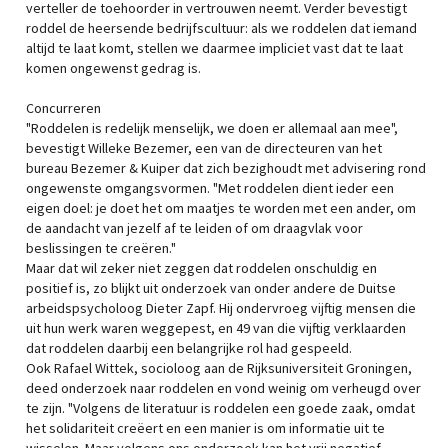
verteller de toehoorder in vertrouwen neemt. Verder bevestigt
roddel de heersende bedrijfscultuur: als we roddelen dat iemand
altijd te laat komt, stellen we daarmee impliciet vast dat te laat
komen ongewenst gedrag is.
Concurreren
"Roddelen is redelijk menselijk, we doen er allemaal aan mee",
bevestigt Willeke Bezemer, een van de directeuren van het
bureau Bezemer & Kuiper dat zich bezighoudt met advisering rond
ongewenste omgangsvormen. "Met roddelen dient ieder een
eigen doel: je doet het om maatjes te worden met een ander, om
de aandacht van jezelf af te leiden of om draagvlak voor
beslissingen te creëren."
Maar dat wil zeker niet zeggen dat roddelen onschuldig en
positief is, zo blijkt uit onderzoek van onder andere de Duitse
arbeidspsycholoog Dieter Zapf. Hij ondervroeg vijftig mensen die
uit hun werk waren weggepest, en 49 van die vijftig verklaarden
dat roddelen daarbij een belangrijke rol had gespeeld.
Ook Rafael Wittek, socioloog aan de Rijksuniversiteit Groningen,
deed onderzoek naar roddelen en vond weinig om verheugd over
te zijn. "Volgens de literatuur is roddelen een goede zaak, omdat
het solidariteit creëert en een manier is om informatie uit te