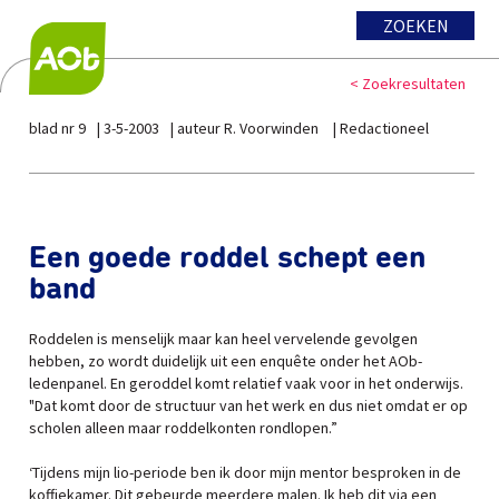
ZOEKEN
< Zoekresultaten
blad nr 9
3-5-2003
auteur R. Voorwinden
Redactioneel
Een goede roddel schept een
band
Roddelen is menselijk maar kan heel vervelende gevolgen
hebben, zo wordt duidelijk uit een enquête onder het AOb-
ledenpanel. En geroddel komt relatief vaak voor in het onderwijs.
"Dat komt door de structuur van het werk en dus niet omdat er op
scholen alleen maar roddelkonten rondlopen.”
‘Tijdens mijn lio-periode ben ik door mijn mentor besproken in de
koffiekamer. Dit gebeurde meerdere malen. Ik heb dit via een