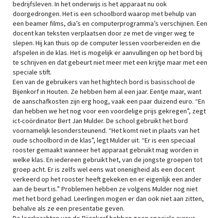
bedrijfsleven. In het onderwijs is het apparaat nu ook
doorgedrongen. Het is een schoolbord waarop met behulp van
een beamer films, dia’s en computerprogramma’s verschijnen. Een
docent kan teksten verplaatsen door ze met de vinger weg te
slepen. Hij kan thuis op de computer lessen voorbereiden en die
afspelen in de klas. Het is mogelijk er aanvullingen op het bord bij
te schrijven en dat gebeurt niet meer met een krijtje maar met een
speciale stift.
Een van de gebruikers van het hightech bord is basisschool de
Bijenkorf in Houten. Ze hebben hem al een jaar. Eentje maar, want
de aanschafkosten zijn erg hoog, vaak een paar duizend euro. “En
dan hebben we het nog voor een voordelige prijs gekregen”, zegt
ict-coördinator Bert Jan Mulder. De school gebruikt het bord
voornamelijk lesondersteunend. “Het komt niet in plaats van het
oude schoolbord in de klas”, legt Mulder uit. “Er is een speciaal
rooster gemaakt wanneer het apparaat gebruikt mag worden in
welke klas. En iedereen gebruikt het, van de jongste groepen tot
groep acht. Er is zelfs wel eens wat onenigheid als een docent
verkeerd op het rooster heeft gekeken en er eigenlijk een ander
aan de beurt is.” Problemen hebben ze volgens Mulder nog niet
met het bord gehad. Leerlingen mogen er dan ook niet aan zitten,
behalve als ze een presentatie geven.