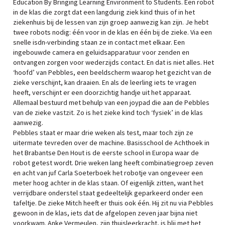
Education By Bringing Learning Environment to Students. Een robot
in de klas die zorgt dat een langdurig ziek kind thuis of in het
ziekenhuis bij de lessen van zijn groep aanwezig kan zijn. Je hebt
twee robots nodig: één voor in de klas en één bij de zieke. Via een
snelle isdn-verbinding staan ze in contact met elkaar. Een
ingebouwde camera en geluidsapparatuur voor zenden en
ontvangen zorgen voor wederzijds contact. En dat is niet alles. Het
‘hoofd’ van Pebbles, een beeldscherm waarop het gezicht van de
zieke verschijnt, kan draaien. En als de leerling iets te vragen
heeft, verschijnt er een doorzichtig handje uit het apparaat.
Allemaal bestuurd met behulp van een joypad die aan de Pebbles
van de zieke vastzit. Zo is het zieke kind toch ‘fysiek’ in de klas
aanwezig.
Pebbles staat er maar drie weken als test, maar toch zijn ze
uitermate tevreden over de machine. Basisschool de Achthoek in
het Brabantse Den Hout is de eerste school in Europa waar de
robot getest wordt. Drie weken lang heeft combinatiegroep zeven
en acht van juf Carla Soeterboek het robotje van ongeveer een
meter hoog achter in de klas staan. Of eigenlijk zitten, want het
verrijdbare onderstel staat gedeeltelijk geparkeerd onder een
tafeltje. De zieke Mitch heeft er thuis ook één. Hij zit nu via Pebbles
gewoon in de klas, iets dat de afgelopen zeven jaar bijna niet
voorkwam. Anke Vermeulen, zijn thuisleerkracht, is blij met het