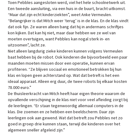
Toen Pebbles aangesloten werd, viel het hele schoolnetwerk uit.
Een tweede aansluiting, via een huis in de buurt, bracht uitkomst.
“Maar dat zijn echt kinderziekten”, weet Anke Vermeulen.
“Belangrijker is dat Mitch weer ‘terug’ is in de klas. En de klas vindt
dat ook fijn. Ze waren alleen bang dat hij in andermans schriftjes
kon kijken. Dat kan hij niet, maar daar hebben we ze wel van
moeten overtuigen, want Pebbles kan nogal sterk in- en
uitzoomen”, lacht ze.
Niet alleen langdurig zieke kinderen kunnen volgens Vermeulen
baat hebben bij de robot. Ook kinderen die bijvoorbeeld een paar
maanden moeten missen door een operatie, kunnen ervan
profiteren. “Ze blijven sociaal en emotioneel betrokken bij hun
klas en lopen geen achterstand op. Wat dat betreft is het een
ideaal apparaat. Alleen erg duur, de twee robots bij elkaar kosten
78.000 euro.”
De thuisleerkracht van Mitch heeft haar eigen theorie waarom de
opvallende verschijning in de klas niet voor veel afleiding zorgt bij
de leerlingen. “Er staan tegenwoordig allemaal computers in de
klas. Die zoemen en ze hebben een beeldscherm. Daar zijn
leerlingen ook aan gewend. Wat dat betreft zou Pebbles net zo
goed in groep drie kunnen staan, terwijl die kinderen over het
algemeen sneller afgeleid zijn.”