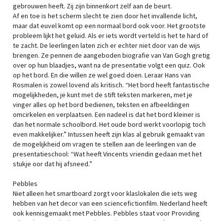
gebrouwen heeft. Zij zijn binnenkort zelf aan de beurt.
Af en toe is het scherm slecht te zien door het invallende licht,
maar dat euvel komt op een normaal bord ook voor. Het grootste
probleem lijkt het geluid. Als er iets wordt verteld is het te hard of
te zacht. De leerlingen laten zich er echter niet door van de wijs
brengen. Ze pennen de aangeboden biografie van Van Gogh gretig
over op hun blaadjes, want na de presentatie volgt een quiz. Ook
op het bord. En die willen ze wel goed doen. Leraar Hans van
Rosmalen is zowel lovend als kritisch. “Het bord heeft fantastische
mogelijkheden, je kunt met de stift teksten markeren, met je
vinger alles op het bord bedienen, teksten en afbeeldingen
omcirkelen en verplaatsen. Een nadeel is dat het bord kleiner is
dan het normale schoolbord. Het oude bord werkt voorlopig toch
even makkelijker.” Intussen heeft zijn klas al gebruik gemaakt van
de mogelijkheid om vragen te stellen aan de leerlingen van de
presentatieschool: “Wat heeft Vincents vriendin gedaan met het
stukje oor dat hij afsneed.”
Pebbles
Niet alleen het smartboard zorgt voor klaslokalen die iets weg
hebben van het decor van een sciencefictionfilm. Nederland heeft
ook kennisgemaakt met Pebbles. Pebbles staat voor Providing