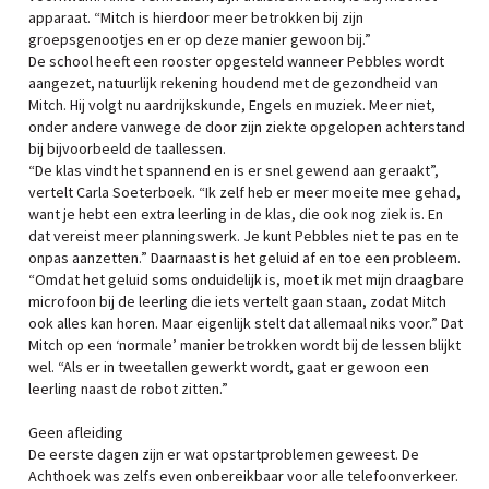
apparaat. “Mitch is hierdoor meer betrokken bij zijn
groepsgenootjes en er op deze manier gewoon bij.”
De school heeft een rooster opgesteld wanneer Pebbles wordt
aangezet, natuurlijk rekening houdend met de gezondheid van
Mitch. Hij volgt nu aardrijkskunde, Engels en muziek. Meer niet,
onder andere vanwege de door zijn ziekte opgelopen achterstand
bij bijvoorbeeld de taallessen.
“De klas vindt het spannend en is er snel gewend aan geraakt”,
vertelt Carla Soeterboek. “Ik zelf heb er meer moeite mee gehad,
want je hebt een extra leerling in de klas, die ook nog ziek is. En
dat vereist meer planningswerk. Je kunt Pebbles niet te pas en te
onpas aanzetten.” Daarnaast is het geluid af en toe een probleem.
“Omdat het geluid soms onduidelijk is, moet ik met mijn draagbare
microfoon bij de leerling die iets vertelt gaan staan, zodat Mitch
ook alles kan horen. Maar eigenlijk stelt dat allemaal niks voor.” Dat
Mitch op een ‘normale’ manier betrokken wordt bij de lessen blijkt
wel. “Als er in tweetallen gewerkt wordt, gaat er gewoon een
leerling naast de robot zitten.”
Geen afleiding
De eerste dagen zijn er wat opstartproblemen geweest. De
Achthoek was zelfs even onbereikbaar voor alle telefoonverkeer.