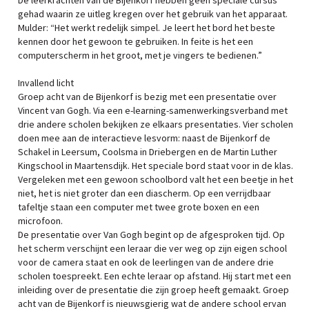
De leerkrachten van de Bijenkorf hebben geen speciale cursus
gehad waarin ze uitleg kregen over het gebruik van het apparaat.
Mulder: “Het werkt redelijk simpel. Je leert het bord het beste
kennen door het gewoon te gebruiken. In feite is het een
computerscherm in het groot, met je vingers te bedienen.”
Invallend licht
Groep acht van de Bijenkorf is bezig met een presentatie over
Vincent van Gogh. Via een e-learning-samenwerkingsverband met
drie andere scholen bekijken ze elkaars presentaties. Vier scholen
doen mee aan de interactieve lesvorm: naast de Bijenkorf de
Schakel in Leersum, Coolsma in Driebergen en de Martin Luther
Kingschool in Maartensdijk. Het speciale bord staat voor in de klas.
Vergeleken met een gewoon schoolbord valt het een beetje in het
niet, het is niet groter dan een diascherm. Op een verrijdbaar
tafeltje staan een computer met twee grote boxen en een
microfoon.
De presentatie over Van Gogh begint op de afgesproken tijd. Op
het scherm verschijnt een leraar die ver weg op zijn eigen school
voor de camera staat en ook de leerlingen van de andere drie
scholen toespreekt. Een echte leraar op afstand. Hij start met een
inleiding over de presentatie die zijn groep heeft gemaakt. Groep
acht van de Bijenkorf is nieuwsgierig wat de andere school ervan